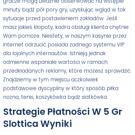
gracze mogą uważnie obserwować na wstępie
minuty bądź pół pory gry, uzyskując wgląd w tok
sytuacje przed postawieniem zakładów. Jeśli
masz jakieś kłopoty, kadra obsługi klienta chętnie
Wam pomoże. Niestety, w naszym kasynie przez
internet odrzucić posiada żadnego systemu VIP
dla lojalnych internautów. Istnieją jednak
odmienne wspaniałe wartości w ramach
przedkładanych reklamy, które możesz sprawdzić.
Znajdziemy w tym miejscu aczkolwiek
podstawowe dyscypliny w który sposób piłka
nożna, tenis, koszykówka bądź siatkówka.
Strategie Płatności W 5 Gr
Slottica Wyniki