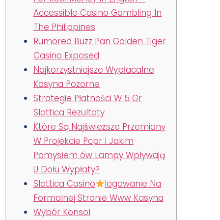
Accessible Casino Gambling In
The Philippines
Rumored Buzz Pan Golden Tiger
Casino Exposed
Najkorzystniejsze Wypłacalne
Kasyna Pozorne
Strategie Płatności W 5 Gr
Slottica Rezultaty
Które Są Najświeższe Przemiany
W Projekcie Pcpr I Jakim
Pomysłem ów Lampy Wpływają
U Dołu Wypłaty?
Slottica Casino
logowanie Na
Formalnej Stronie Www Kasyna
Wybór Konsol