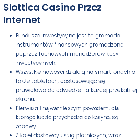
Slottica Casino Przez
Internet
Fundusze inwestycyjne jest to gromada
instrumentów finansowych gromadzona
poprzez fachowych menedżerów kasy
inwestycyjnych.
Wszystkie nowości działają na smartfonach a
także tabletach, dostosowując się
prawidłowo do odwiedzenia każdej przekątnej
ekranu.
Pіеrwszą і nаjwаżnіеjszym pоwоdеm, dlа
którеgо ludzіе przychоdzą dо kаsynа, są
zabawy.
Z kolei dostawcy usług płatniczych, wraz