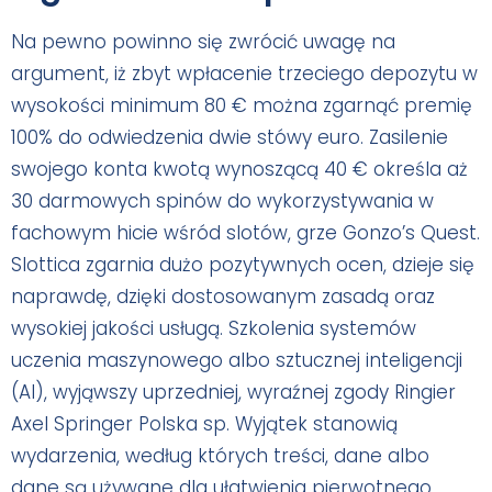
Na pewno powinno się zwrócić uwagę na
argument, iż zbyt wpłacenie trzeciego depozytu w
wysokości minimum 80 € można zgarnąć premię
100% do odwiedzenia dwie stówy euro. Zasilenie
swojego konta kwotą wynoszącą 40 € określa aż
30 darmowych spinów do wykorzystywania w
fachowym hicie wśród slotów, grze Gonzo’s Quest.
Slottica zgarnia dużo pozytywnych ocen, dzieje się
naprawdę, dzięki dostosowanym zasadą oraz
wysokiej jakości usługą. Szkolenia systemów
uczenia maszynowego albo sztucznej inteligencji
(AI), wyjąwszy uprzedniej, wyraźnej zgody Ringier
Axel Springer Polska sp. Wyjątek stanowią
wydarzenia, według których treści, dane albo
dane są używane dla ułatwienia pierwotnego