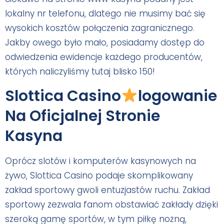
lokalny nr telefonu, dlatego nie musimy bać się
wysokich kosztów połączenia zagranicznego.
Jakby owego było mało, posiadamy dostęp do
odwiedzenia ewidencje każdego producentów,
których naliczyliśmy tutaj blisko 150!
Slottica Casino
logowanie
Na Oficjalnej Stronie
Kasyna
Oprócz slotów i komputerów kasynowych na
żywo, Slottica Casino podaje skomplikowany
zakład sportowy gwoli entuzjastów ruchu. Zakład
sportowy zezwala fanom obstawiać zakłady dzięki
szeroką gamę sportów, w tym piłkę nożną,