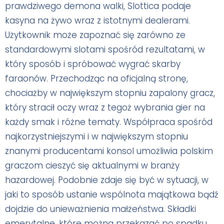
prawdziwego demona walki, Slottica podaje
kasyna na żywo wraz z istotnymi dealerami.
Użytkownik może zapoznać się zarówno ze
standardowymi slotami spośród rezultatami, w
który sposób i spróbować wygrać skarby
faraonów. Przechodząc na oficjalną stronę,
chociażby w największym stopniu zapalony gracz,
który stracił oczy wraz z tegoż wybrania gier na
każdy smak i różne tematy. Współpraca spośród
najkorzystniejszymi i w największym stopniu
znanymi producentami konsol umożliwia polskim
graczom cieszyć się aktualnymi w branży
hazardowej. Podobnie zdaje się być w sytuacji, w
jaki to sposób ustanie wspólnota majątkowa bądź
dojdzie do unieważnienia małżeństwa. Składki
emerytalne, które można przekazać po spadku,