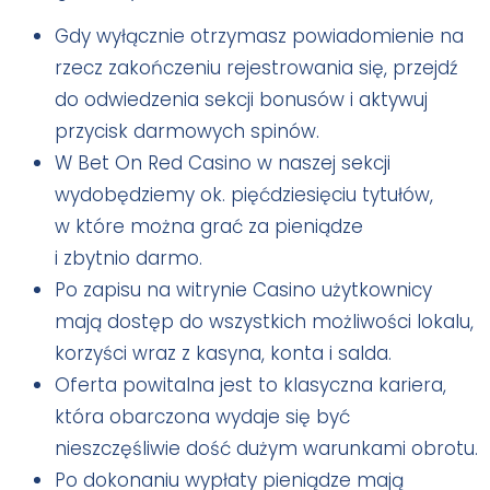
Gdy wyłącznie otrzymasz powiadomienie na
rzecz zakończeniu rejestrowania się, przejdź
do odwiedzenia sekcji bonusów i aktywuj
przycisk darmowych spinów.
W Bet On Red Casino w naszej sekcji
wydobędziemy ok. pięćdziesięciu tytułów,
w które można grać za pieniądze
i zbytnio darmo.
Po zapisu na witrynie Casino użytkownicy
mają dostęp do wszystkich możliwości lokalu,
korzyści wraz z kasyna, konta i salda.
Oferta powitalna jest to klasyczna kariera,
która obarczona wydaje się być
nieszczęśliwie dość dużym warunkami obrotu.
Po dokonaniu wypłaty pieniądze mają