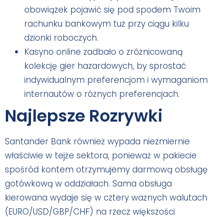
obowiązek pojawić się pod spodem Twoim
rachunku bankowym tuż przy ciągu kilku
dzionki roboczych.
Kasyno online zadbało o zróżnicowaną
kolekcję gier hazardowych, by sprostać
indywidualnym preferencjom i wymaganiom
internautów o różnych preferencjach.
Najlepsze Rozrywki
Santander Bank również wypada niezmiernie
właściwie w tejże sektora, ponieważ w pakiecie
spośród kontem otrzymujemy darmową obsługę
gotówkową w oddziałach. Sama obsługa
kierowana wydaje się w cztery ważnych walutach
(EURO/USD/GBP/CHF) na rzecz większości