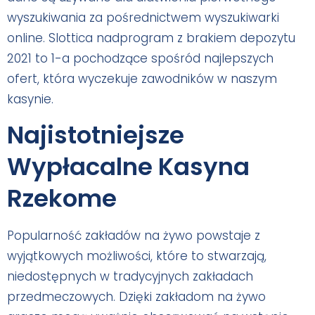
wyszukiwania za pośrednictwem wyszukiwarki
online. Slottica nadprogram z brakiem depozytu
2021 to 1-a pochodzące spośród najlepszych
ofert, która wyczekuje zawodników w naszym
kasynie.
Najistotniejsze
Wypłacalne Kasyna
Rzekome
Popularność zakładów na żywo powstaje z
wyjątkowych możliwości, które to stwarzają,
niedostępnych w tradycyjnych zakładach
przedmeczowych. Dzięki zakładom na żywo