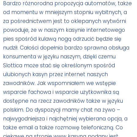
Bardzo różnorodna propozycja automatów, także
od momentu w mniejszym stopniu wybitnych, a
za pośrednictwem jest to oklepanych wytwórni
powoduje, że w naszym kasynie internetowego
pies spośród kulawą nogą odrzucić będzie się
nudził. Całości dopełnia bardzo sprawna obsługa
konsumenta w języku naszym, dzięki czemu
Slottica może stać się określonym spośród
ulubionych kasyn przez internet naszych
zawodników. Jak wspomniałem we wstępie
wsparcie fachowa i wsparcie użytkownika są
dostępne na rzecz zawodników także w języku
polskim. Do dyspozycji mamy chat na żywo –
najwygodniejsza i najchętniej wybierana opcja, a
także email a także rozmowę telefoniczną. Co
ciekawe na stronie www kasyna podany jest