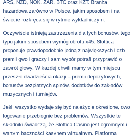
ARS, NZD, NOK, ZAR, BTC oraz KZT. Branża
hazardowa zarówno w Polsce, jakim sposobem i na
świecie rozkręca się w rytmie wykładniczym.
Oczywiście istnieją zastrzeżenia dla tych bonusów, tego
typu jakim sposobem wymóg obrotu x45. Slottica
proponuje prawdopodobnie jedną z największych liczb
premii gwoli graczy i sam wybór potrafi przyprawić o
zawrót głowy. W każdej chwili mamy w tym miejscu
przeszło dwadzieścia okazji – premii depozytowych,
bonusów bezpłatnych spinów, dodatków do zakładów
muzycznych i turniejów.
Jeśli wszystko wydaje się być należycie określone, owo
logowanie przebiegnie bez problemów. Wszystkie te
składniki świadczą, że Slottica Casino jest ogromnym i
wartym baczności kasynem wirtualnym. Platforma