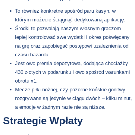
To również konkretne spośród paru kasyn, w
którym możecie ściągnąć dedykowaną aplikację.
Środki te pozwalają naszym własnym graczom
lepiej kontrolować swe wydatki i okres poświęcany
na grę oraz zapobiegać postępowi uzależnienia od
czasu hazardu.
Jest owo premia depozytowa, dodająca chociażby
430 złotych w podarunku i owo spośród warunkami
obrotu x1.
Mecze piłki nożnej, czy pozorne końskie gonitwy
rozgrywane są jedynie w ciągu dwóch – kilku minut,
a emocje w żadnym razie nie są niższe.
Strategie Wpłaty