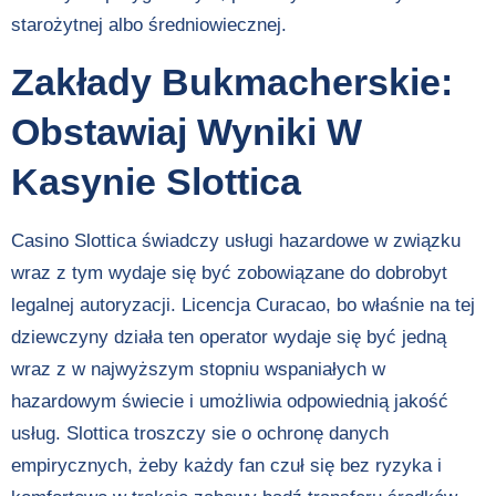
starożytnej albo średniowiecznej.
Zakłady Bukmacherskie:
Obstawiaj Wyniki W
Kasynie Slottica
Casino Slottica świadczy usługi hazardowe w związku
wraz z tym wydaje się być zobowiązane do dobrobyt
legalnej autoryzacji. Licencja Curacao, bo właśnie na tej
dziewczyny działa ten operator wydaje się być jedną
wraz z w najwyższym stopniu wspaniałych w
hazardowym świecie i umożliwia odpowiednią jakość
usług. Slottica troszczy sie o ochronę danych
empirycznych, żeby każdy fan czuł się bez ryzyka i