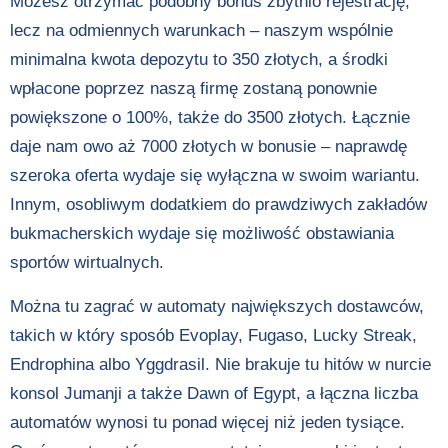
Możesz otrzymać podobny bonus zbytnio rejestrację,
lecz na odmiennych warunkach – naszym wspólnie
minimalna kwota depozytu to 350 złotych, a środki
wpłacone poprzez naszą firmę zostaną ponownie
powiększone o 100%, także do 3500 złotych. Łącznie
daje nam owo aż 7000 złotych w bonusie – naprawdę
szeroka oferta wydaje się wyłączna w swoim wariantu.
Innym, osobliwym dodatkiem do prawdziwych zakładów
bukmacherskich wydaje się możliwość obstawiania
sportów wirtualnych.
Można tu zagrać w automaty największych dostawców,
takich w który sposób Evoplay, Fugaso, Lucky Streak,
Endrophina albo Yggdrasil. Nie brakuje tu hitów w nurcie
konsol Jumanji a także Dawn of Egypt, a łączna liczba
automatów wynosi tu ponad więcej niż jeden tysiące.