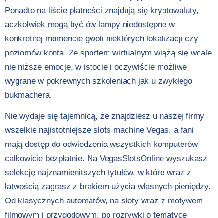
Ponadto na liście płatności znajdują się kryptowaluty,
aczkolwiek mogą być ów lampy niedostępne w
konkretnej momencie gwoli niektórych lokalizacji czy
poziomów konta. Ze sportem wirtualnym wiążą się wcale
nie niższe emocje, w istocie i oczywiście możliwe
wygrane w pokrewnych szkoleniach jak u zwykłego
bukmachera.
Nie wydaje się tajemnicą, że znajdziesz u naszej firmy
wszelkie najistotniejsze slots machine Vegas, a fani
mają dostęp do odwiedzenia wszystkich komputerów
całkowicie bezpłatnie. Na VegasSlotsOnline wyszukasz
selekcję najznamienitszych tytułów, w które wraz z
łatwością zagrasz z brakiem użycia własnych pieniędzy.
Od klasycznych automatów, na sloty wraz z motywem
filmowym i przygodowym, po rozrywki o tematyce