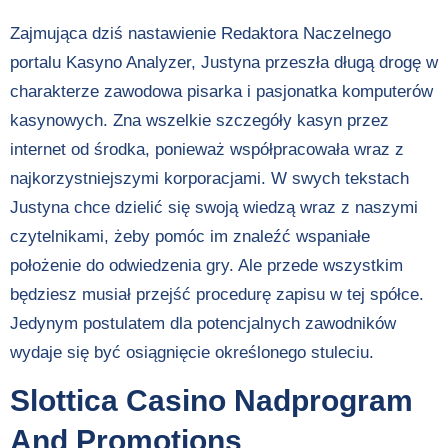
Zajmująca dziś nastawienie Redaktora Naczelnego
portalu Kasyno Analyzer, Justyna przeszła długą drogę w
charakterze zawodowa pisarka i pasjonatka komputerów
kasynowych. Zna wszelkie szczegóły kasyn przez
internet od środka, ponieważ współpracowała wraz z
najkorzystniejszymi korporacjami. W swych tekstach
Justyna chce dzielić się swoją wiedzą wraz z naszymi
czytelnikami, żeby pomóc im znaleźć wspaniałe
położenie do odwiedzenia gry. Ale przede wszystkim
będziesz musiał przejść procedurę zapisu w tej spółce.
Jedynym postulatem dla potencjalnych zawodników
wydaje się być osiągnięcie określonego stuleciu.
Slottica Casino Nadprogram
And Promotions