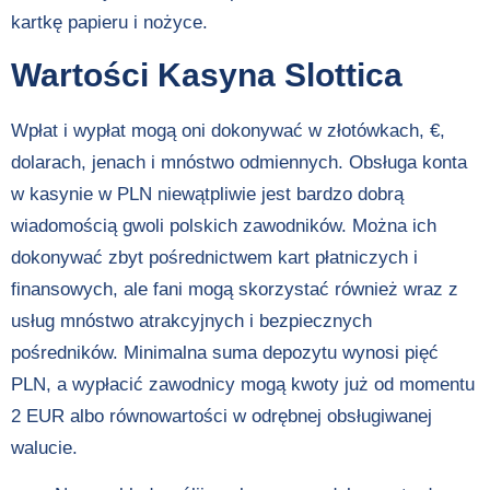
kartkę papieru i nożyce.
Wartości Kasyna Slottica
Wpłat i wypłat mogą oni dokonywać w złotówkach, €,
dolarach, jenach i mnóstwo odmiennych. Obsługa konta
w kasynie w PLN niewątpliwie jest bardzo dobrą
wiadomością gwoli polskich zawodników. Można ich
dokonywać zbyt pośrednictwem kart płatniczych i
finansowych, ale fani mogą skorzystać również wraz z
usług mnóstwo atrakcyjnych i bezpiecznych
pośredników. Minimalna suma depozytu wynosi pięć
PLN, a wypłacić zawodnicy mogą kwoty już od momentu
2 EUR albo równowartości w odrębnej obsługiwanej
walucie.