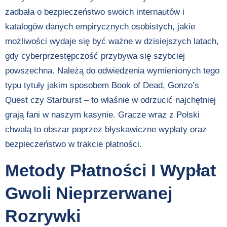
zadbała o bezpieczeństwo swoich internautów i
katalogów danych empirycznych osobistych, jakie
możliwości wydaje się być ważne w dzisiejszych latach,
gdy cyberprzestępczość przybywa się szybciej
powszechna. Należą do odwiedzenia wymienionych tego
typu tytuły jakim sposobem Book of Dead, Gonzo’s
Quest czy Starburst – to właśnie w odrzucić najchętniej
grają fani w naszym kasynie. Gracze wraz z Polski
chwalą to obszar poprzez błyskawiczne wypłaty oraz
bezpieczeństwo w trakcie płatności.
Metody Płatności I Wypłat
Gwoli Nieprzerwanej
Rozrywki