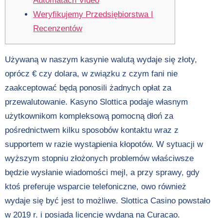
Automatach Video
Weryfikujemy Przedsiębiorstwa I
Recenzentów
Używaną w naszym kasynie walutą wydaje się złoty,
oprócz € czy dolara, w związku z czym fani nie
zaakceptować będą ponosili żadnych opłat za
przewalutowanie. Kasyno Slottica podaje własnym
użytkownikom kompleksową pomocną dłoń za
pośrednictwem kilku sposobów kontaktu wraz z
supportem w razie wystąpienia kłopotów. W sytuacji w
wyższym stopniu złożonych problemów właściwsze
będzie wysłanie wiadomości mejl, a przy sprawy, gdy
ktoś preferuje wsparcie telefoniczne, owo również
wydaje się być jest to możliwe. Slottica Casino powstało
w 2019 r. i posiada licencję wydaną na Curacao.