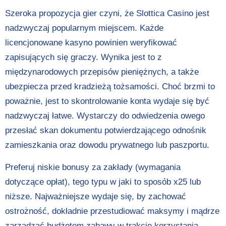
Szeroka propozycja gier czyni, że Slottica Casino jest
nadzwyczaj popularnym miejscem. Każde
licencjonowane kasyno powinien weryfikować
zapisujących się graczy. Wynika jest to z
międzynarodowych przepisów pieniężnych, a także
ubezpiecza przed kradzieżą tożsamości. Choć brzmi to
poważnie, jest to skontrolowanie konta wydaje się być
nadzwyczaj łatwe. Wystarczy do odwiedzenia owego
przesłać skan dokumentu potwierdzającego odnośnik
zamieszkania oraz dowodu prywatnego lub paszportu.
Preferuj niskie bonusy za zakłady (wymagania
dotyczące opłat), tego typu w jaki to sposób x25 lub
niższe. Najważniejsze wydaje się, by zachować
ostrożność, dokładnie przestudiować maksymy i mądrze
zarządzać budżetem zabawy w trakcie korzystania