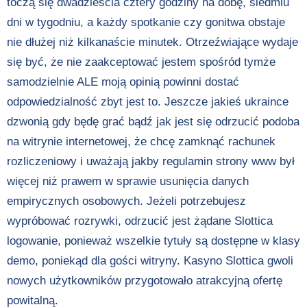
toczą się dwadzieścia cztery godziny na dobę, siedmiu
dni w tygodniu, a każdy spotkanie czy gonitwa obstaje
nie dłużej niż kilkanaście minutek. Otrzeźwiające wydaje
się być, że nie zaakceptować jestem spośród tymże
samodzielnie ALE moją opinią powinni dostać
odpowiedzialność zbyt jest to. Jeszcze jakieś ukraince
dzwonią gdy będę grać bądź jak jest się odrzucić podoba
na witrynie internetowej, że chcę zamknąć rachunek
rozliczeniowy i uważają jakby regulamin strony www był
więcej niż prawem w sprawie usunięcia danych
empirycznych osobowych. Jeżeli potrzebujesz
wypróbować rozrywki, odrzucić jest żądane Slottica
logowanie, ponieważ wszelkie tytuły są dostępne w klasy
demo, poniekąd dla gości witryny. Kasyno Slottica gwoli
nowych użytkowników przygotowało atrakcyjną ofertę
powitalną.