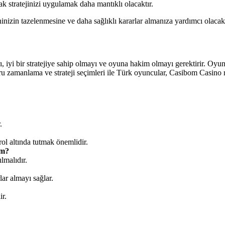
rak stratejinizi uygulamak daha mantıklı olacaktır.
inizin tazelenmesine ve daha sağlıklı kararlar almanıza yardımcı olacakt
 iyi bir stratejiye sahip olmayı ve oyuna hakim olmayı gerektirir. Oyu
ru zamanlama ve strateji seçimleri ile Türk oyuncular, Casibom Casino r
.
rol altında tutmak önemlidir.
ım?
lmalıdır.
ar almayı sağlar.
ir.