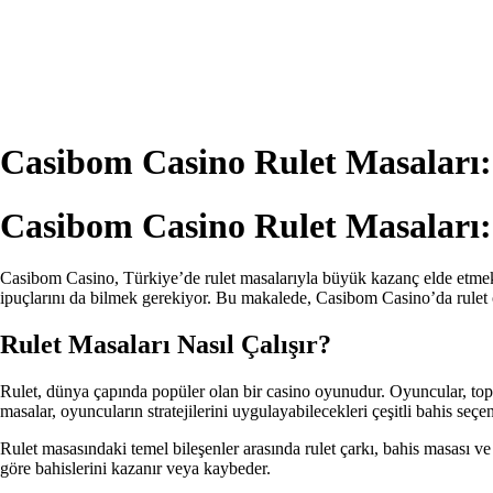
Casibom Casino Rulet Masaları:
Casibom Casino Rulet Masaları:
Casibom Casino, Türkiye’de rulet masalarıyla büyük kazanç elde etmek i
ipuçlarını da bilmek gerekiyor. Bu makalede, Casibom Casino’da rulet oy
Rulet Masaları Nasıl Çalışır?
Rulet, dünya çapında popüler olan bir casino oyunudur. Oyuncular, topu
masalar, oyuncuların stratejilerini uygulayabilecekleri çeşitli bahis seçen
Rulet masasındaki temel bileşenler arasında rulet çarkı, bahis masası ve
göre bahislerini kazanır veya kaybeder.