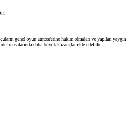
ır.
ncuların genel oyun atmosferine hakim olmaları ve yapılan yaygın
ulet masalarında daha büyük kazançlar elde edebilir.