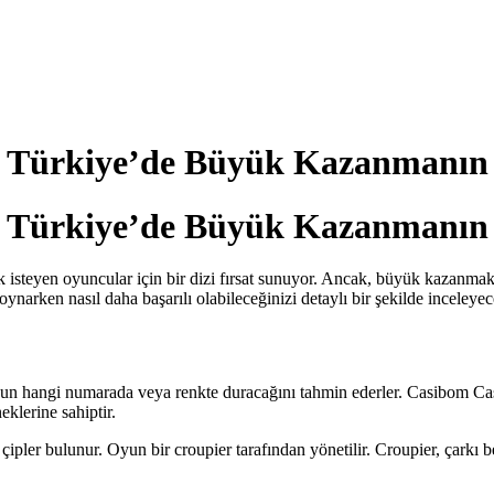
 Türkiye’de Büyük Kazanmanın Sı
 Türkiye’de Büyük Kazanmanın Sı
steyen oyuncular için bir dizi fırsat sunuyor. Ancak, büyük kazanmak iç
narken nasıl daha başarılı olabileceğinizi detaylı bir şekilde inceleye
n hangi numarada veya renkte duracağını tahmin ederler. Casibom Casino
eklerine sahiptir.
 çipler bulunur. Oyun bir croupier tarafından yönetilir. Croupier, çarkı 