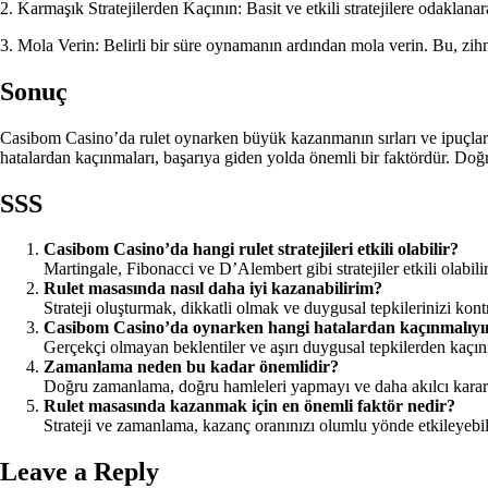
2. Karmaşık Stratejilerden Kaçının: Basit ve etkili stratejilere odaklana
3. Mola Verin: Belirli bir süre oynamanın ardından mola verin. Bu, zihn
Sonuç
Casibom Casino’da rulet oynarken büyük kazanmanın sırları ve ipuçları,
hatalardan kaçınmaları, başarıya giden yolda önemli bir faktördür. Doğ
SSS
Casibom Casino’da hangi rulet stratejileri etkili olabilir?
Martingale, Fibonacci ve D’Alembert gibi stratejiler etkili olabilir
Rulet masasında nasıl daha iyi kazanabilirim?
Strateji oluşturmak, dikkatli olmak ve duygusal tepkilerinizi kont
Casibom Casino’da oynarken hangi hatalardan kaçınmalıy
Gerçekçi olmayan beklentiler ve aşırı duygusal tepkilerden kaçını
Zamanlama neden bu kadar önemlidir?
Doğru zamanlama, doğru hamleleri yapmayı ve daha akılcı kararl
Rulet masasında kazanmak için en önemli faktör nedir?
Strateji ve zamanlama, kazanç oranınızı olumlu yönde etkileyebil
Leave a Reply