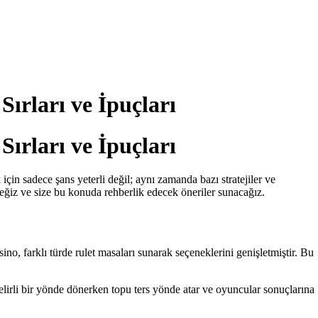
rları ve İpuçları
rları ve İpuçları
in sadece şans yeterli değil; aynı zamanda bazı stratejiler ve
ceğiz ve size bu konuda rehberlik edecek öneriler sunacağız.
, farklı türde rulet masaları sunarak seçeneklerini genişletmiştir. Bu
belirli bir yönde dönerken topu ters yönde atar ve oyuncular sonuçlarına