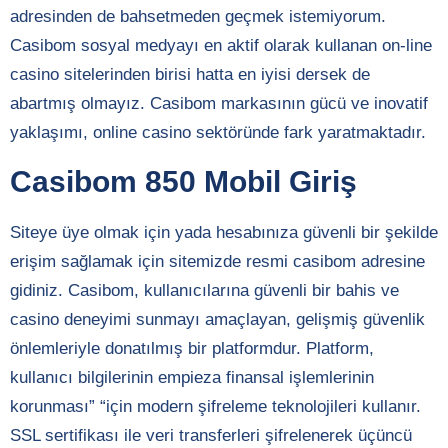
adresinden de bahsetmeden geçmek istemiyorum.
Casibom sosyal medyayı en aktif olarak kullanan on-line
casino sitelerinden birisi hatta en iyisi dersek de
abartmış olmayız. Casibom markasının gücü ve inovatif
yaklaşımı, online casino sektöründe fark yaratmaktadır.
Casibom 850 Mobil Giriş
Siteye üye olmak için yada hesabınıza güvenli bir şekilde
erişim sağlamak için sitemizde resmi casibom adresine
gidiniz. Casibom, kullanıcılarına güvenli bir bahis ve
casino deneyimi sunmayı amaçlayan, gelişmiş güvenlik
önlemleriyle donatılmış bir platformdur. Platform,
kullanıcı bilgilerinin empieza finansal işlemlerinin
korunması” “için modern şifreleme teknolojileri kullanır.
SSL sertifikası ile veri transferleri şifrelenerek üçüncü