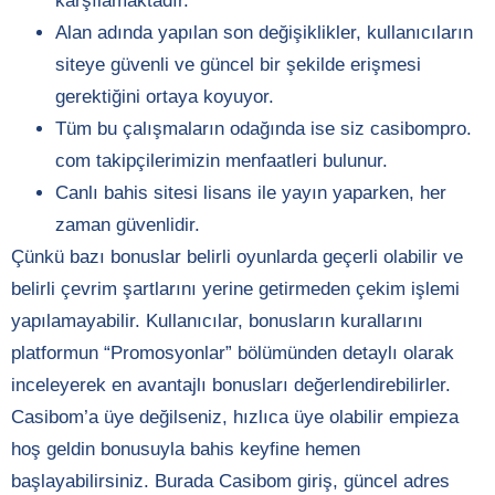
karşılamaktadır.
Alan adında yapılan son değişiklikler, kullanıcıların
siteye güvenli ve güncel bir şekilde erişmesi
gerektiğini ortaya koyuyor.
Tüm bu çalışmaların odağında ise siz casibompro.
com takipçilerimizin menfaatleri bulunur.
Canlı bahis sitesi lisans ile yayın yaparken, her
zaman güvenlidir.
Çünkü bazı bonuslar belirli oyunlarda geçerli olabilir ve
belirli çevrim şartlarını yerine getirmeden çekim işlemi
yapılamayabilir. Kullanıcılar, bonusların kurallarını
platformun “Promosyonlar” bölümünden detaylı olarak
inceleyerek en avantajlı bonusları değerlendirebilirler.
Casibom’a üye değilseniz, hızlıca üye olabilir empieza
hoş geldin bonusuyla bahis keyfine hemen
başlayabilirsiniz. Burada Casibom giriş, güncel adres