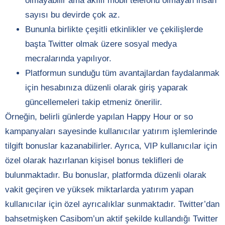
olmayabilir ama akıllı mobil telefonu olmayan insan
sayısı bu devirde çok az.
Bununla birlikte çeşitli etkinlikler ve çekilişlerde
başta Twitter olmak üzere sosyal medya
mecralarında yapılıyor.
Platformun sunduğu tüm avantajlardan faydalanmak
için hesabınıza düzenli olarak giriş yaparak
güncellemeleri takip etmeniz önerilir.
Örneğin, belirli günlerde yapılan Happy Hour or so
kampanyaları sayesinde kullanıcılar yatırım işlemlerinde
tilgift bonuslar kazanabilirler. Ayrıca, VIP kullanıcılar için
özel olarak hazırlanan kişisel bonus teklifleri de
bulunmaktadır. Bu bonuslar, platformda düzenli olarak
vakit geçiren ve yüksek miktarlarda yatırım yapan
kullanıcılar için özel ayrıcalıklar sunmaktadır. Twitter’dan
bahsetmişken Casibom’un aktif şekilde kullandığı Twitter