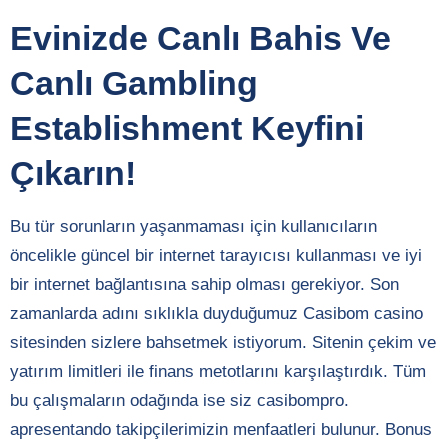
Evinizde Canlı Bahis Ve
Canlı Gambling
Establishment Keyfini
Çıkarın!
Bu tür sorunların yaşanmaması için kullanıcıların
öncelikle güncel bir internet tarayıcısı kullanması ve iyi
bir internet bağlantısına sahip olması gerekiyor. Son
zamanlarda adını sıklıkla duyduğumuz Casibom casino
sitesinden sizlere bahsetmek istiyorum. Sitenin çekim ve
yatırım limitleri ile finans metotlarını karşılaştırdık. Tüm
bu çalışmaların odağında ise siz casibompro.
apresentando takipçilerimizin menfaatleri bulunur. Bonus