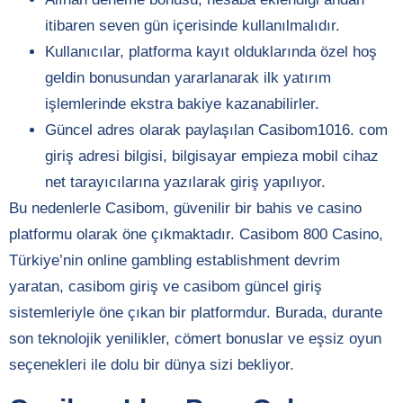
itibaren seven gün içerisinde kullanılmalıdır.
Kullanıcılar, platforma kayıt olduklarında özel hoş
geldin bonusundan yararlanarak ilk yatırım
işlemlerinde ekstra bakiye kazanabilirler.
Güncel adres olarak paylaşılan Casibom1016. com
giriş adresi bilgisi, bilgisayar empieza mobil cihaz
net tarayıcılarına yazılarak giriş yapılıyor.
Bu nedenlerle Casibom, güvenilir bir bahis ve casino
platformu olarak öne çıkmaktadır. Casibom 800 Casino,
Türkiye’nin online gambling establishment devrim
yaratan, casibom giriş ve casibom güncel giriş
sistemleriyle öne çıkan bir platformdur. Burada, durante
son teknolojik yenilikler, cömert bonuslar ve eşsiz oyun
seçenekleri ile dolu bir dünya sizi bekliyor.