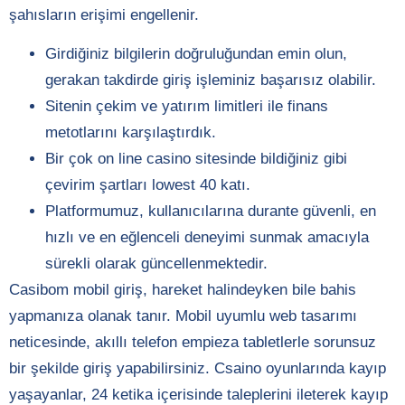
şahısların erişimi engellenir.
Girdiğiniz bilgilerin doğruluğundan emin olun,
gerakan takdirde giriş işleminiz başarısız olabilir.
Sitenin çekim ve yatırım limitleri ile finans
metotlarını karşılaştırdık.
Bir çok on line casino sitesinde bildiğiniz gibi
çevirim şartları lowest 40 katı.
Platformumuz, kullanıcılarına durante güvenli, en
hızlı ve en eğlenceli deneyimi sunmak amacıyla
sürekli olarak güncellenmektedir.
Casibom mobil giriş, hareket halindeyken bile bahis
yapmanıza olanak tanır. Mobil uyumlu web tasarımı
neticesinde, akıllı telefon empieza tabletlerle sorunsuz
bir şekilde giriş yapabilirsiniz. Csaino oyunlarında kayıp
yaşayanlar, 24 ketika içerisinde taleplerini ileterek kayıp