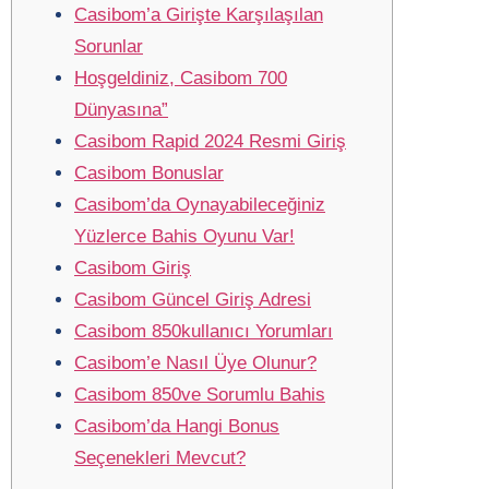
Casibom’a Girişte Karşılaşılan
Sorunlar
Hoşgeldiniz, Casibom 700
Dünyasına”
Casibom Rapid 2024 Resmi Giriş
Casibom Bonuslar
Casibom’da Oynayabileceğiniz
Yüzlerce Bahis Oyunu Var!
Casibom Giriş
Casibom Güncel Giriş Adresi
Casibom 850kullanıcı Yorumları
Casibom’e Nasıl Üye Olunur?
Casibom 850ve Sorumlu Bahis
Casibom’da Hangi Bonus
Seçenekleri Mevcut?