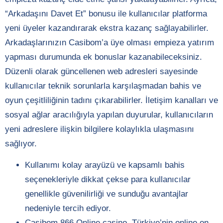
“Arkadaşını Davet Et” bonusu ile kullanıcılar platforma
yeni üyeler kazandırarak ekstra kazanç sağlayabilirler.
Arkadaşlarınızın Casibom’a üye olması empieza yatırım
yapması durumunda ek bonuslar kazanabileceksiniz.
Düzenli olarak güncellenen web adresleri sayesinde
kullanıcılar teknik sorunlarla karşılaşmadan bahis ve
oyun çeşitliliğinin tadını çıkarabilirler. İletişim kanalları ve
sosyal ağlar aracılığıyla yapılan duyurular, kullanıcıların
yeni adreslere ilişkin bilgilere kolaylıkla ulaşmasını
sağlıyor.
Kullanımı kolay arayüzü ve kapsamlı bahis
seçenekleriyle dikkat çekse para kullanıcılar
genellikle güvenilirliği ve sunduğu avantajlar
nedeniyle tercih ediyor.
Casibom 866 Online casino, Türkiye’nin online on