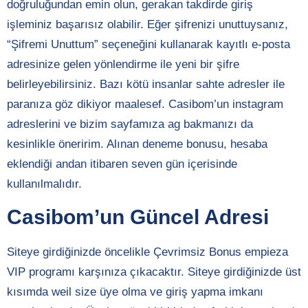
doğruluğundan emin olun, gerakan takdirde giriş
işleminiz başarısız olabilir. Eğer şifrenizi unuttuysanız,
“Şifremi Unuttum” seçeneğini kullanarak kayıtlı e-posta
adresinize gelen yönlendirme ile yeni bir şifre
belirleyebilirsiniz. Bazı kötü insanlar sahte adresler ile
paranıza göz dikiyor maalesef. Casibom’un instagram
adreslerini ve bizim sayfamıza ag bakmanızı da
kesinlikle öneririm. Alınan deneme bonusu, hesaba
eklendiği andan itibaren seven gün içerisinde
kullanılmalıdır.
Casibom’un Güncel Adresi
Siteye girdiğinizde öncelikle Çevrimsiz Bonus empieza
VIP programı karşınıza çıkacaktır. Siteye girdiğinizde üst
kısımda weil size üye olma ve giriş yapma imkanı