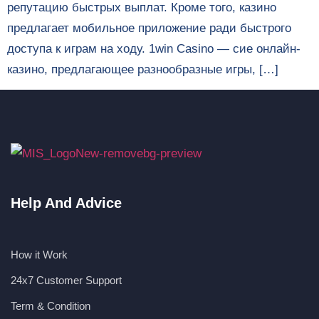
репутацию быстрых выплат. Кроме того, казино
предлагает мобильное приложение ради быстрого
доступа к играм на ходу. 1win Casino — сие онлайн-
казино, предлагающее разнообразные игры, […]
Help And Advice
How it Work
24x7 Customer Support
Term & Condition