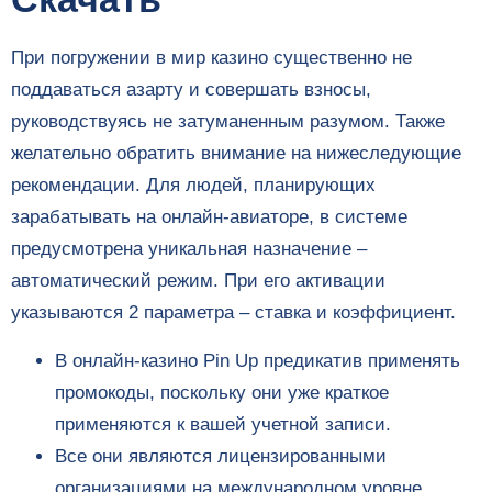
При погружении в мир казино существенно не
поддаваться азарту и совершать взносы,
руководствуясь не затуманенным разумом. Также
желательно обратить внимание на нижеследующие
рекомендации. Для людей, планирующих
зарабатывать на онлайн-авиаторе, в системе
предусмотрена уникальная назначение –
автоматический режим. При его активации
указываются 2 параметра – ставка и коэффициент.
В онлайн-казино Pin Up предикатив применять
промокоды, поскольку они уже краткое
применяются к вашей учетной записи.
Все они являются лицензированными
организациями на международном уровне,