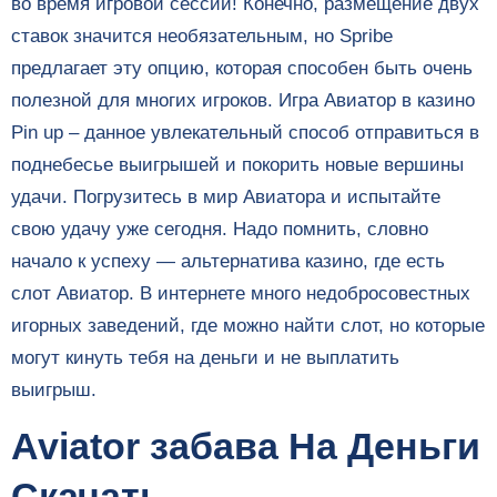
во время игровой сессии! Конечно, размещение двух
ставок значится необязательным, но Spribe
предлагает эту опцию, которая способен быть очень
полезной для многих игроков. Игра Авиатор в казино
Pin up – данное увлекательный способ отправиться в
поднебесье выигрышей и покорить новые вершины
удачи. Погрузитесь в мир Авиатора и испытайте
свою удачу уже сегодня. Надо помнить, словно
начало к успеху — альтернатива казино, где есть
слот Авиатор. В интернете много недобросовестных
игорных заведений, где можно найти слот, но которые
могут кинуть тебя на деньги и не выплатить
выигрыш.
Aviator забава На Деньги
Скачать