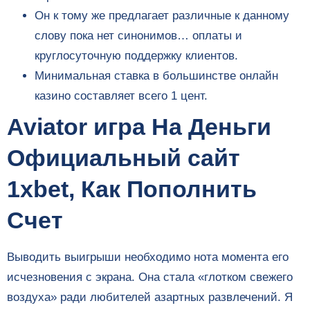
Он к тому же предлагает различные к данному
слову пока нет синонимов… оплаты и
круглосуточную поддержку клиентов.
Минимальная ставка в большинстве онлайн
казино составляет всего 1 цент.
Aviator игра На Деньги
Официальный сайт
1xbet, Как Пополнить
Счет
Выводить выигрыши необходимо нота момента его
исчезновения с экрана. Она стала «глотком свежего
воздуха» ради любителей азартных развлечений. Я