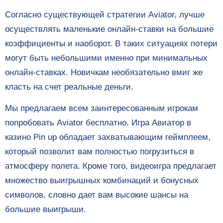
Согласно существующей стратегии Aviator, лучше
осуществлять маленькие онлайн-ставки на большие
коэффициенты и наоборот. В таких ситуациях потери
могут быть небольшими именно при минимальных
онлайн-ставках. Новичкам необязательно вмиг же
класть на счет реальные деньги.
Мы предлагаем всем заинтересованным игрокам
попробовать Aviator бесплатно. Игра Авиатор в
казино Pin up обладает захватывающим геймплеем,
который позволит вам полностью погрузиться в
атмосферу полета. Кроме того, видеоигра предлагает
множество выигрышных комбинаций и бонусных
символов, словно дает вам высокие шансы на
большие выигрыши.