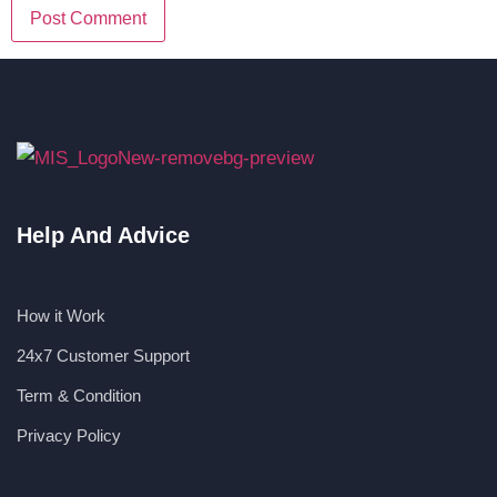
Help And Advice
How it Work
24x7 Customer Support
Term & Condition
Privacy Policy