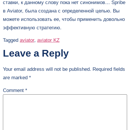
ставки, к данному слову пока нет синонимов… Spribe
в Aviator, была создана с определенной целью. Вы
можете использовать ее, чтобы применить довольно
эффективную стратегию.
Tagged
aviator
,
aviator KZ
Leave a Reply
Your email address will not be published.
Required fields
are marked
*
Comment
*