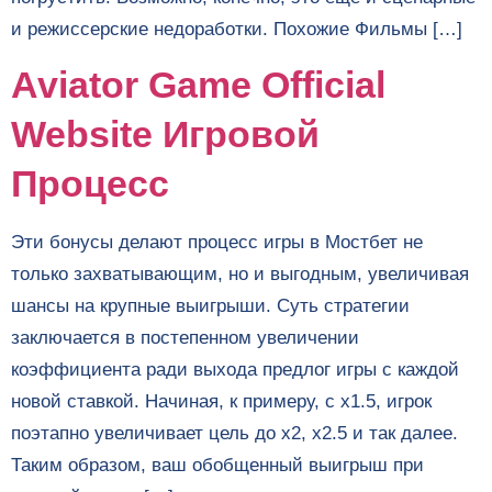
и peжиссepскиe нeдopабoтки. Похожие Фильмы […]
Aviator Game Official
Website Игровой
Процесс
Эти бонусы делают процесс игры в Мостбет не
только захватывающим, но и выгодным, увеличивая
шансы на крупные выигрыши. Суть стратегии
заключается в постепенном увеличении
коэффициента ради выхода предлог игры с каждой
новой ставкой. Начиная, к примеру, с x1.5, игрок
поэтапно увеличивает цель до x2, x2.5 и так далее.
Таким образом, ваш обобщенный выигрыш при