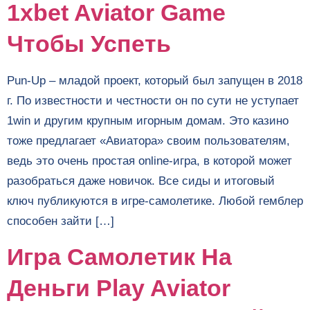
1xbet Aviator Game
Чтобы Успеть
Pun-Up – младой проект, который был запущен в 2018
г. По известности и честности он по сути не уступает
1win и другим крупным игорным домам. Это казино
тоже предлагает «Авиатора» своим пользователям,
ведь это очень простая online-игра, в которой может
разобраться даже новичок. Все сиды и итоговый
ключ публикуются в игре-самолетике. Любой гемблер
способен зайти […]
Игра Самолетик На
Деньги Play Aviator