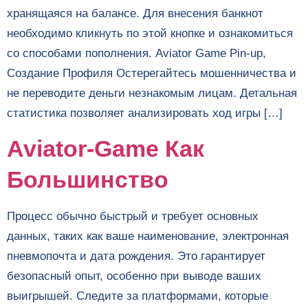
хранящаяся на балансе. Для внесения банкнот
необходимо кликнуть по этой кнопке и ознакомиться
со способами пополнения. Aviator Game Pin-up,
Создание Профиля Остерегайтесь мошенничества и
не переводите деньги незнакомым лицам. Детальная
статистика позволяет анализировать ход игры […]
Aviator-Game Как
Большинство
Процесс обычно быстрый и требует основных
данных, таких как ваше наименование, электронная
пневмопочта и дата рождения. Это гарантирует
безопасный опыт, особенно при выводе ваших
выигрышей. Следите за платформами, которые