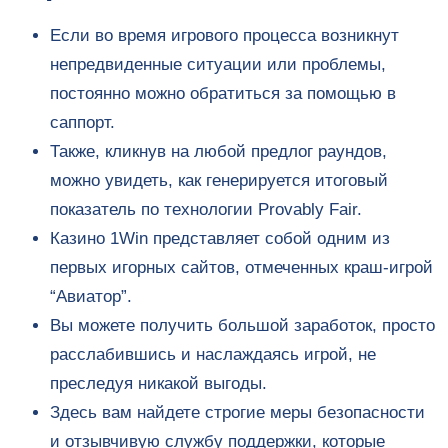
Если во время игрового процесса возникнут
непредвиденные ситуации или проблемы,
постоянно можно обратиться за помощью в
саппорт.
Также, кликнув на любой предлог раундов,
можно увидеть, как генерируется итоговый
показатель по технологии Provably Fair.
Казино 1Win представляет собой одним из
первых игорных сайтов, отмеченных краш-игрой
“Авиатор”.
Вы можете получить большой заработок, просто
расслабившись и наслаждаясь игрой, не
преследуя никакой выгоды.
Здесь вам найдете строгие меры безопасности
и отзывчивую службу поддержки, которые