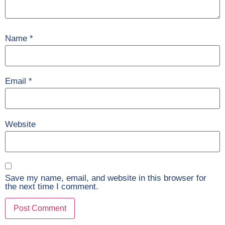
Name
*
Email
*
Website
Save my name, email, and website in this browser for
the next time I comment.