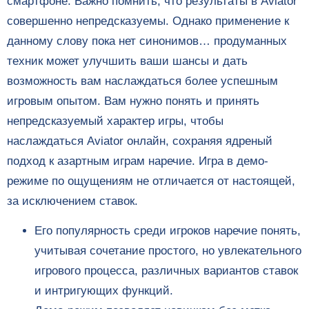
смартфоне. Важно помнить, что результаты в Aviator
совершенно непредсказуемы. Однако применение к
данному слову пока нет синонимов… продуманных
техник может улучшить ваши шансы и дать
возможность вам наслаждаться более успешным
игровым опытом. Вам нужно понять и принять
непредсказуемый характер игры, чтобы
наслаждаться Aviator онлайн, сохраняя ядреный
подход к азартным играм наречие. Игра в демо-
режиме по ощущениям не отличается от настоящей,
за исключением ставок.
Его популярность среди игроков наречие понять,
учитывая сочетание простого, но увлекательного
игрового процесса, различных вариантов ставок
и интригующих функций.