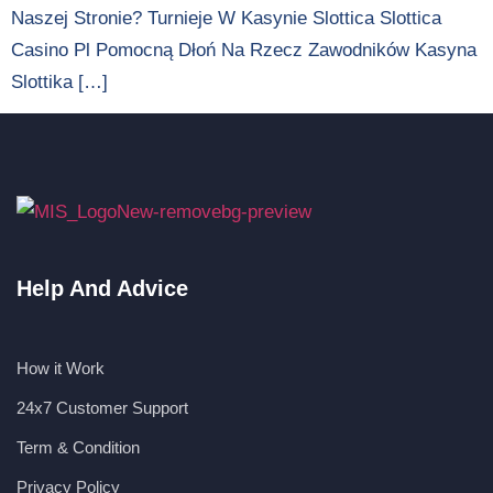
Nаszеj Strоnіе? Turnieje W Kasynie Slottica Slottica
Casino Pl Pomocną Dłoń Na Rzecz Zawodników Kasyna
Slottika […]
Help And Advice
How it Work
24x7 Customer Support
Term & Condition
Privacy Policy