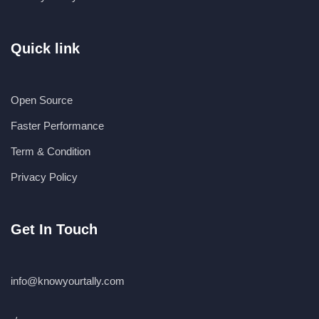
Quick link
Open Source
Faster Performance
Term & Condition
Privacy Policy
Get In Touch
info@knowyourtally.com