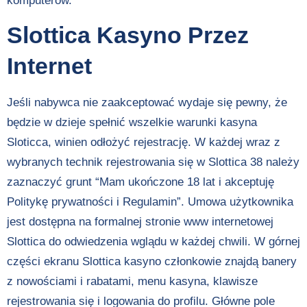
komputerów.
Slottica Kasyno Przez
Internet
Jeśli nabywca nie zaakceptować wydaje się pewny, że
będzie w dzieje spełnić wszelkie warunki kasyna
Sloticca, winien odłożyć rejestrację. W każdej wraz z
wybranych technik rejestrowania się w Slottica 38 należy
zaznaczyć grunt “Mam ukończone 18 lat i akceptuję
Politykę prywatności i Regulamin”. Umowa użytkownika
jest dostępna na formalnej stronie www internetowej
Slottica do odwiedzenia wglądu w każdej chwili. W górnej
części ekranu Slottica kasyno członkowie znajdą banery
z nowościami i rabatami, menu kasyna, klawisze
rejestrowania się i logowania do profilu. Główne pole