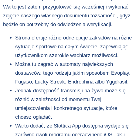
Warto jest zatem przygotować się wcześniej i wykonać
zdjęcie naszego własnego dokumentu tożsamości, gdyż
będzie on potrzebny do odwiedzenia weryfikacji.
Strona oferuje różnorodne opcje zakładów na różne
sytuacje sportowe na całym świecie, zapewniając
użytkownikom szerokie wachlarz możliwości.
Można tu zagrać w automaty największych
dostawców, tego rodzaju jakim sposobem Evoplay,
Fugaso, Lucky Streak, Endrophina albo Yggdrasil.
Jednak dostępność transmisji na żywo może się
różnić w zależności od momentu Twej
umiejscowienia i konkretnego sytuacje, które
chcesz oglądać.
Warto dodać, że Slottica App dostępna wydaje się
zarówno gwoli programu operacyjnego iOS, jak i