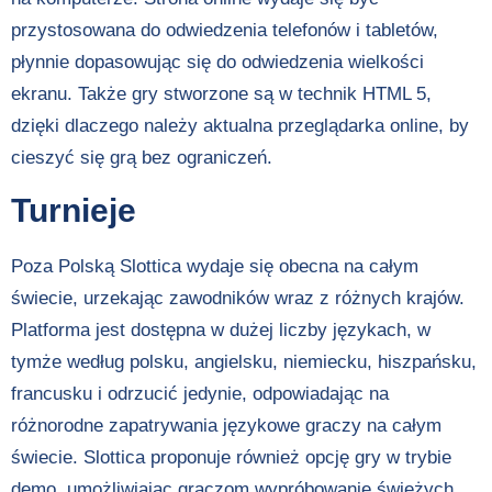
przystosowana do odwiedzenia telefonów i tabletów,
płynnie dopasowując się do odwiedzenia wielkości
ekranu. Także gry stworzone są w technik HTML 5,
dzięki dlaczego należy aktualna przeglądarka online, by
cieszyć się grą bez ograniczeń.
Turnieje
Poza Polską Slottica wydaje się obecna na całym
świecie, urzekając zawodników wraz z różnych krajów.
Platforma jest dostępna w dużej liczby językach, w
tymże według polsku, angielsku, niemiecku, hiszpańsku,
francusku i odrzucić jedynie, odpowiadając na
różnorodne zapatrywania językowe graczy na całym
świecie. Slottica proponuje również opcję gry w trybie
demo, umożliwiając graczom wypróbowanie świeżych