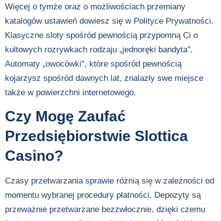
Więcej o tymże oraz o możliwościach przemiany
katalogów ustawień dowiesz się w Polityce Prywatności.
Klasyczne sloty spośród pewnością przypomną Ci o
kultowych rozrywkach rodzaju „jednoręki bandyta”.
Automaty „owocówki”, które spośród pewnością
kojarzysz spośród dawnych lat, znalazły swe miejsce
także w powierzchni internetowego.
Czy Mogę Zaufać
Przedsiębiorstwie Slottica
Casino?
Czasy przetwarzania sprawie różnią się w zależności od
momentu wybranej procedury płatności. Depozyty są
przeważnie przetwarzane bezzwłocznie, dzięki czemu