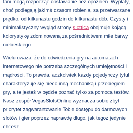
fani mogą rozpocząć obstawianie bez opóźnień. Wypłaty,
choć podlegają jakimś czasom robienia, są przetwarzane
prędko, od kilkunastu godzin do kilkunastu dób. Czysty i
minimalistyczny wygląd strony
slottica
obejmuje kojącą
kolorystykę zdominowaną za pośrednictwem miłe barwy
niebieskiego.
Wielu uważa, że do odwiedzenia gry na automatach
internetowego nie potrzeba szczególnych umiejętności i
mądrości. To prawda, aczkolwiek każdy pojedynczy tytuł
charakteryzuje się nieco inną mechaniką i przebiegiem
gry, a te jesteś w będzie poznać tylko za pomocą testów.
Nasz zespół VegasSlotsOnline wyznacza sobie zbyt
priorytet zagwarantowanie Tobie dostępu do darmowych
slotów i gier poprzez naprawdę długo, jak tegoż jedynie
chcesz.