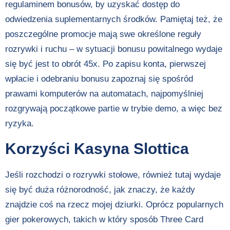
regulaminem bonusów, by uzyskać dostęp do
odwiedzenia suplementarnych środków. Pamiętaj też, że
poszczególne promocje mają swe określone reguły
rozrywki i ruchu – w sytuacji bonusu powitalnego wydaje
się być jest to obrót 45x. Po zapisu konta, pierwszej
wpłacie i odebraniu bonusu zapoznaj się spośród
prawami komputerów na automatach, najpomyślniej
rozgrywają początkowe partie w trybie demo, a więc bez
ryzyka.
Korzyści Kasyna Slottica
Jeśli rozchodzi o rozrywki stołowe, również tutaj wydaje
się być duża różnorodność, jak znaczy, że ​​każdy
znajdzie coś na rzecz mojej dziurki. Oprócz popularnych
gier pokerowych, takich w który sposób Three Card