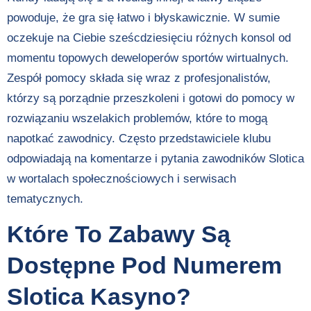
powoduje, że gra się łatwo i błyskawicznie. W sumie
oczekuje na Ciebie sześcdziesięciu różnych konsol od
momentu topowych deweloperów sportów wirtualnych.
Zespół pomocy składa się wraz z profesjonalistów,
którzy są porządnie przeszkoleni i gotowi do pomocy w
rozwiązaniu wszelakich problemów, które to mogą
napotkać zawodnicy. Często przedstawiciele klubu
odpowiadają na komentarze i pytania zawodników Slotica
w wortalach społecznościowych i serwisach
tematycznych.
Które To Zabawy Są
Dostępne Pod Numerem
Slotica Kasyno?