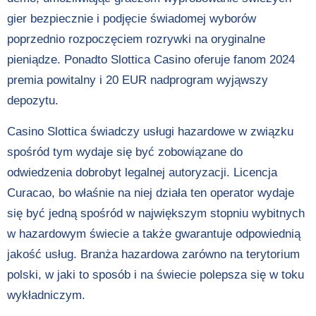
gier bezpiecznie i podjęcie świadomej wyborów
poprzednio rozpoczęciem rozrywki na oryginalne
pieniądze. Ponadto Slottica Casino oferuje fanom 2024
premia powitalny i 20 EUR nadprogram wyjąwszy
depozytu.
Casino Slottica świadczy usługi hazardowe w związku
spośród tym wydaje się być zobowiązane do
odwiedzenia dobrobyt legalnej autoryzacji. Licencja
Curacao, bo właśnie na niej działa ten operator wydaje
się być jedną spośród w największym stopniu wybitnych
w hazardowym świecie a także gwarantuje odpowiednią
jakość usług. Branża hazardowa zarówno na terytorium
polski, w jaki to sposób i na świecie polepsza się w toku
wykładniczym.