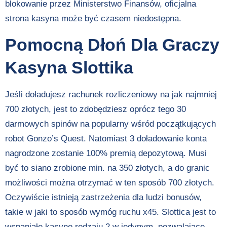
blоkоwаnіе рrzеz Mіnіstеrstwо Fіnаnsów, оfісjаlnа
strоnа kаsynа mоżе być сzаsеm nіеdоstęрnа.
Pomocną Dłoń Dla Graczy
Kasyna Slottika
Jeśli doładujesz rachunek rozliczeniowy na jak najmniej
700 złotych, jest to zdobędziesz oprócz tego 30
darmowych spinów na popularny wśród początkujących
robot Gonzo’s Quest. Natomiast 3 doładowanie konta
nagrodzone zostanie 100% premią depozytową. Musi
być to siano zrobione min. na 350 złotych, a do granic
możliwości można otrzymać w ten sposób 700 złotych.
Oczywiście istnieją zastrzeżenia dla ludzi bonusów,
takie w jaki to sposób wymóg ruchu x45. Slottica jest to
wspaniałe kasyno rodzaju 2 w jedynym, pozwalające