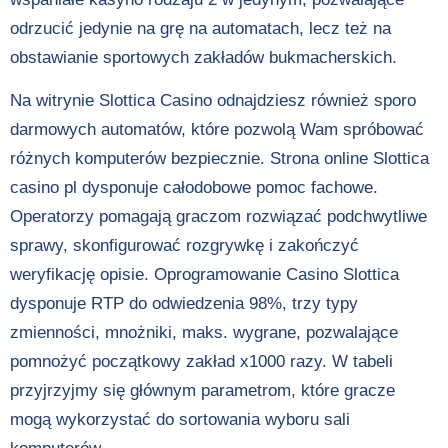
odrzucić jedynie na grę na automatach, lecz też na
obstawianie sportowych zakładów bukmacherskich.
Na witrynie Slottica Casino odnajdziesz również sporo
darmowych automatów, które pozwolą Wam spróbować
różnych komputerów bezpiecznie. Strona online Slottica
casino pl dysponuje całodobowe pomoc fachowe.
Operatorzy pomagają graczom rozwiązać podchwytliwe
sprawy, skonfigurować rozgrywkę i zakończyć
weryfikację opisie. Oprogramowanie Casino Slottica
dysponuje RTP do odwiedzenia 98%, trzy typy
zmienności, mnożniki, maks. wygrane, pozwalające
pomnożyć początkowy zakład x1000 razy. W tabeli
przyjrzyjmy się głównym parametrom, które gracze
mogą wykorzystać do sortowania wyboru sali