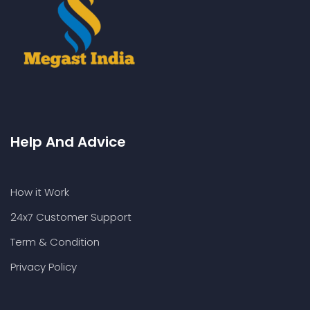
Help And Advice
How it Work
24x7 Customer Support
Term & Condition
Privacy Policy