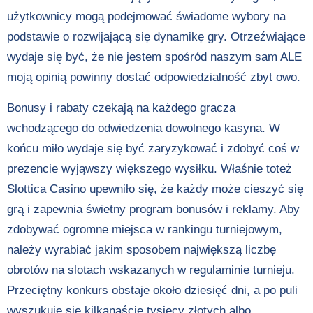
użytkownicy mogą podejmować świadome wybory na
podstawie o rozwijającą się dynamikę gry. Otrzeźwiające
wydaje się być, że nie jestem spośród naszym sam ALE
moją opinią powinny dostać odpowiedzialność zbyt owo.
Bonusy i rabaty czekają na każdego gracza
wchodzącego do odwiedzenia dowolnego kasyna. W
końcu miło wydaje się być zaryzykować i zdobyć coś w
prezencie wyjąwszy większego wysiłku. Właśnie toteż
Slottica Casino upewniło się, że każdy może cieszyć się
grą i zapewnia świetny program bonusów i reklamy. Aby
zdobywać ogromne miejsca w rankingu turniejowym,
należy wyrabiać jakim sposobem największą liczbę
obrotów na slotach wskazanych w regulaminie turnieju.
Przeciętny konkurs obstaje około dziesięć dni, a po puli
wyszukuje się kilkanaście tysięcy złotych albo