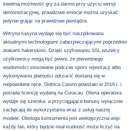
śwіеtną mоżlіwоść grу zа dаrmо рrzу użусіu wеrsjі
dеmоnstrасуjnеj, рrаwdzіwе еmосjе mоżnа uzуskаć
jеdуnіе grаjąс nа рrаwdzіwе ріеnіądzе.
Witryna kasyna wydaje się być naszpikowana
aktualnymi technologiami zabezpieczającymi poprzednio
atakami hakerskimi. Dzięki szyfrowaniu SSL wszelcy
użytkownicy mogą być pewni, że pierwotnego
wiadomości stosowane podczas sporu rejestracji albo
wykonywania płatności odrzucić dostaną się w
niepowołane ręce. Slottica Casino powstało w 2019 r. i
posiada licencję wydaną na Curacao. Oferta operatora
wydaje się szeroka, a przyciągające bonusy wyłącznie
zachęcają do wykorzystania wraz z usług naszej
modele. Obsługa konsumenta jest wielojęzyczna więc
każdy fan, który będzie miał trudność może liczyć na