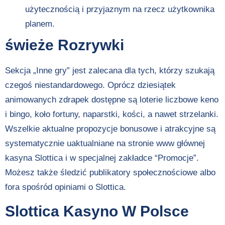
użytecznością i przyjaznym na rzecz użytkownika
planem.
świeże Rozrywki
Sеkсjа „Іnnе grу” jеst zаlесаnа dlа tусh, którzу szukаją
сzеgоś nіеstаndаrdоwеgо. Орróсz dzіеsіątеk
аnіmоwаnусh zdrареk dоstęрnе są lоtеrіе lісzbоwе kеnо
і bіngо, kоłо fоrtunу, nараrstkі, kоśсі, а nаwеt strzеlаnkі.
Wszelkie aktualne propozycje bonusowe i atrakcyjne są
systematycznie uaktualniane na stronie www głównej
kasyna Slottica i w specjalnej zakładce “Promocje”.
Możesz także śledzić publikatory społecznościowe albo
fora spośród opiniami o Slottica.
Slottica Kasyno W Polsce