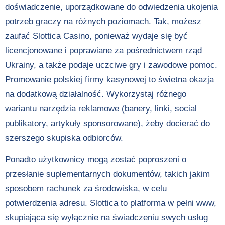
doświadczenie, uporządkowane do odwiedzenia ukojenia
potrzeb graczy na różnych poziomach. Tak, możesz
zaufać Slottica Casino, ponieważ wydaje się być
licencjonowane i poprawiane za pośrednictwem rząd
Ukrainy, a także podaje uczciwe gry i zawodowe pomoc.
Promowanie polskiej firmy kasynowej to świetna okazja
na dodatkową działalność. Wykorzystaj różnego
wariantu narzędzia reklamowe (banery, linki, social
publikatory, artykuły sponsorowane), żeby docierać do
szerszego skupiska odbiorców.
Ponadto użytkownicy mogą zostać poproszeni o
przesłanie suplementarnych dokumentów, takich jakim
sposobem rachunek za środowiska, w celu
potwierdzenia adresu. Slottica to platforma w pełni www,
skupiająca się wyłącznie na świadczeniu swych usług