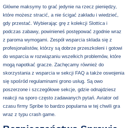
Główne maksymy to grać jedynie na rzecz pieniędzy,
które możesz stracić, a nie ścigać zakładu i wiedzieć,
gdy przestać. Wybierając grę z kolekcji Slottica i
podczas zabawy, powinieneś postępować zgodnie wraz
z paroma wymogami. Zespół wsparcia składa się z
profesjonalistów, którzy są dobrze przeszkoleni i gotowi
do wsparcia w rozwiązaniu wszelkich problemów, które
mogą napotkać gracze. Zachęcamy również do
skorzystania z wsparcia w sekcji FAQ a także oswojenia
się spośród regulaminami grono usług. Są owo
poszerzone i szczegółowe sekcje, gdzie odnajdziesz
reakcji na sporo często zadawanych pytań. Aviator od
czasu firmy Spribe to bardzo popularna w tej chwili gra
wraz z typu crash game.