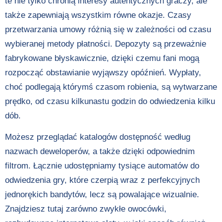
te nie tylko chronią interesy autentycznych graczy, ale
także zapewniają wszystkim równe okazje. Czasy
przetwarzania umowy różnią się w zależności od czasu
wybieranej metody płatności. Depozyty są przeważnie
fabrykowane błyskawicznie, dzięki czemu fani mogą
rozpocząć obstawianie wyjąwszy opóźnień. Wypłaty,
choć podlegają którymś czasom robienia, są wytwarzane
prędko, od czasu kilkunastu godzin do odwiedzenia kilku
dób.
Możesz przeglądać katalogów dostępność według
nazwach deweloperów, a także dzięki odpowiednim
filtrom. Łącznie udostępniamy tysiące automatów do
odwiedzenia gry, które czerpią wraz z perfekcyjnych
jednorękich bandytów, lecz są powalające wizualnie.
Znajdziesz tutaj zarówno zwykłe owocówki,