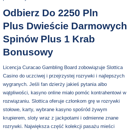
Odbierz Do 2250 Pln
Plus Dwieście Darmowych
Spinów Plus 1 Krab
Bonusowy
Licencja Curacao Gambling Board zobowiązuje Slottica
Casino do uczciwej i przejrzystej rozrywki i najlepszych
wygranych. Jeśli fan dzierży jakieś pytania albo
wątpliwości, kasyno online miało pomóc kontrahentowi w
rozwiązaniu. Slottica oferuje członkom grę w rozrywki
stołowe, karty, wybrane kasyno spośród żywym
krupierem, sloty wraz z jackpotami i odmienne znane
rozrywki. Największa część kolekcji pasażu mieści