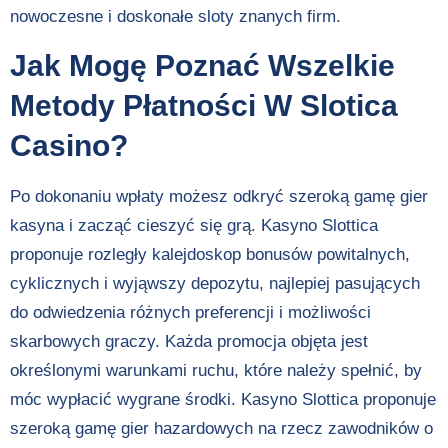
nowoczesne i doskonałe sloty znanych firm.
Jak Mogę Poznać Wszelkie
Metody Płatności W Slotica
Casino?
Po dokonaniu wpłaty możesz odkryć szeroką gamę gier
kasyna i zacząć cieszyć się grą. Kasyno Slottica
proponuje rozległy kalejdoskop bonusów powitalnych,
cyklicznych i wyjąwszy depozytu, najlepiej pasujących
do odwiedzenia różnych preferencji i możliwości
skarbowych graczy. Każda promocja objęta jest
określonymi warunkami ruchu, które należy spełnić, by
móc wypłacić wygrane środki. Kasyno Slottica proponuje
szeroką gamę gier hazardowych na rzecz zawodników o