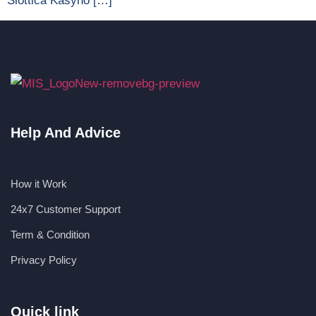
Slottica Kasyno […]
Help And Advice
How it Work
24x7 Customer Support
Term & Condition
Privacy Policy
Quick link