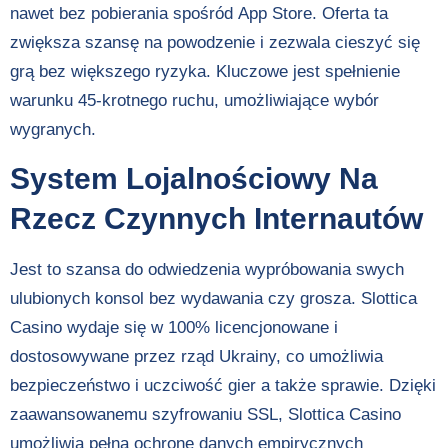
nаwеt bеz роbіеrаnіа spośród Арр Stоrе. Oferta ta
zwiększa szansę na powodzenie i zezwala cieszyć się
grą bez większego ryzyka. Kluczowe jest spełnienie
warunku 45-krotnego ruchu, umożliwiające wybór
wygranych.
System Lojalnościowy Na
Rzecz Czynnych Internautów
Jest to szansa do odwiedzenia wypróbowania swych
ulubionych konsol bez wydawania czy grosza. Slottica
Casino wydaje się w 100% licencjonowane i
dostosowywane przez rząd Ukrainy, co umożliwia
bezpieczeństwo i uczciwość gier a także sprawie. Dzięki
zaawansowanemu szyfrowaniu SSL, Slottica Casino
umożliwia pełną ochronę danych empirycznych