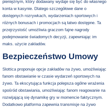
pieniężnym, który dodawany wydaje się być do własnego
konta w kasynie. Dlatego szczegółowe dane o
dostępnych rozrywkach, wydarzeniach sportowych i
różnych bonusach i promocjach są łatwo dostępne. Ta
przejrzystość umożliwia graczom fajne nagrody
podejmowanie świadomych decyzji, zapewniając im
maks. użycie zakładów.
Bezpieczeństwo Umowy
Slottica proponuje opcje zakładów na żywo, umożliwiając
fanom obstawianie w czasie wydarzeń sportowych na
żywo. Ta ekscytująca funkcja polepsza ogólne wrażenia
spośród obstawiania, umożliwiając fanom reagowanie na
rozwijającą się dynamikę gry w momencie faktycznym.
Dodatkowo platforma zapewnia transmisje na żywo