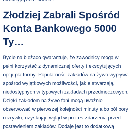
Złodziej Zabrali Spośród
Konta Bankowego 5000
Ty…
Bycie na bieżąco gwarantuje, że zawodnicy mogą w
pełni korzystać z dynamicznej oferty i ekscytujących
opcji platformy. Popularność zakładów na żywo wypływa
spośród wyjątkowych możliwości, jakie stwarzają,
niedostępnych w typowych zakładach przedmeczowych.
Dzięki zakładom na żywo fani mogą uważnie
obserwować w pierwszej kolejności minuty albo pół pory
rozrywki, uzyskując wgląd w proces zdarzenia przed
postawieniem zakładów. Dodaje jest to dodatkową