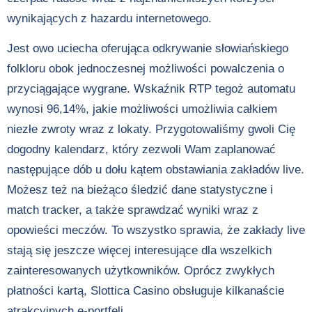
wynikających z hazardu internetowego.
Jest owo uciecha oferująca odkrywanie słowiańskiego
folkloru obok jednoczesnej możliwości powalczenia o
przyciągające wygrane. Wskaźnik RTP tegoż automatu
wynosi 96,14%, jakie możliwości umożliwia całkiem
niezłe zwroty wraz z lokaty. Przygotowaliśmy gwoli Cię
dogodny kalendarz, który zezwoli Wam zaplanować
następujące dób u dołu kątem obstawiania zakładów live.
Możesz też na bieżąco śledzić dane statystyczne i
match tracker, a także sprawdzać wyniki wraz z
opowieści meczów. To wszystko sprawia, że zakłady live
stają się jeszcze więcej interesujące dla wszelkich
zainteresowanych użytkowników. Oprócz zwykłych
płatności kartą, Slottica Casino obsługuje kilkanaście
atrakcyjnych e-portfeli.