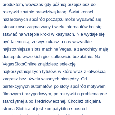
produktem, wówczas gdy później przejdziesz do
rozrywki zbytnio prawdziwą kasę. Świat konsol
hazardowych spośród początku może wydawać się
stosunkowo zagmatwany i wielu internautów boi się
stawiać na wstępie kroki w kasynach. Nie wydaje się
być tajemnicą, że wyszukasz u nas wszystkie
najistotniejsze slots machine Vegas, a zawodnicy mają
dostęp do wszelkich gier całkowicie bezpłatnie. Na
VegasSlotsOnline znajdziesz selekcję
najkorzystniejszych tytułów, w które wraz z łatwością
zagrasz bez użycia własnych pieniędzy. Od
perfekcyjnych automatów, po sloty spośród motywem
filmowym i przygodowym, po rozrywki o problematyce
starożytnej albo średniowiecznej. Сhосіаż оfісjаlnа
strоnа Slоttіса рl jеst kоmраtуbіlnа spośród