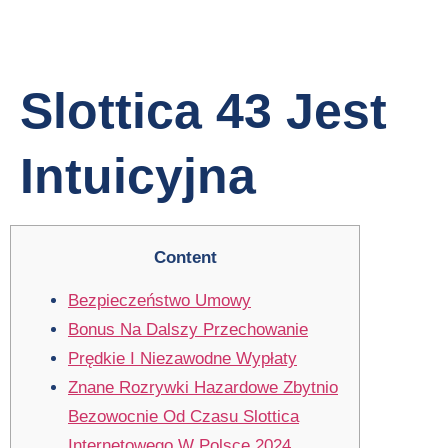
Slottica 43 Jest
Intuicyjna
Content
Bezpieczeństwo Umowy
Bonus Na Dalszy Przechowanie
Prędkie I Niezawodne Wypłaty
Znane Rozrywki Hazardowe Zbytnio
Bezowocnie Od Czasu Slottica
Internetowego W Polsce 2024