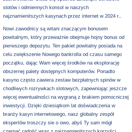
slotów i odmiennych konsol w naszych
najznamienitszych kasynach przez internet w 2024 r..
Nowi zawodnicy są witani znaczącym bonusem
powitalnym, który przeważnie obejmuje hojny bonus od
pierwszego depozytu. Ten pakiet powitalny posiada na
celu zwiększenie Nowego bankrolla od czasu samego
początku, dając Wam więcej środków na eksplorację
obszernej palety dostępnych komputerów. Ponadto
kasyno często zawiera zestaw bezpłatnych spinów w
chodliwych rozrywkach slotowych, zapewniając jeszcze
więcej ewentualności na wygraną z brakiem pomocniczej
inwestycji. Dzięki dziesiątkom lat doświadczenia w
branży kasyn internetowego, nasz globalny zespół
ekspertów troszczy sie o owo, abyś Ty sam mógł
czerpać radość wraz z najznamienitszych korzyści