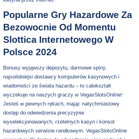
Popularne Gry Hazardowe Za
Bezowocnie Od Momentu
Slottica Internetowego W
Polsce 2024
Bonusy wyjąwszy depozytu, darmowe spiny,
najsolidniejsi dostawcy komputerów kasynowych i
wiadomości ze świata hazardu – to całokształt
wyczekuje na naszych graczy w VegasSlotsOnline!
Jesteś w pewnych rękach, mając natychmiastowy
dostęp do odwiedzenia precyzyjnie
wyselekcjonowanych, rzetelnych kasyn i konsol
hazardowych serwisie randkowym. VegasSlotsOnline