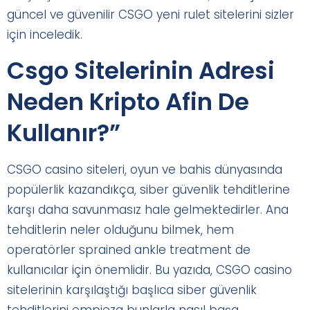
güncel ve güvenilir CSGO yeni rulet sitelerini sizler
için inceledik.
Csgo Sitelerinin Adresi
Neden Kripto Afin De
Kullanır?”
CSGO casino siteleri, oyun ve bahis dünyasında
popülerlik kazandıkça, siber güvenlik tehditlerine
karşı daha savunmasız hale gelmektedirler. Ana
tehditlerin neler olduğunu bilmek, hem
operatörler sprained ankle treatment de
kullanıcılar için önemlidir. Bu yazıda, CSGO casino
sitelerinin karşılaştığı başlıca siber güvenlik
tehditlerini empieza bunlarla nasıl başa