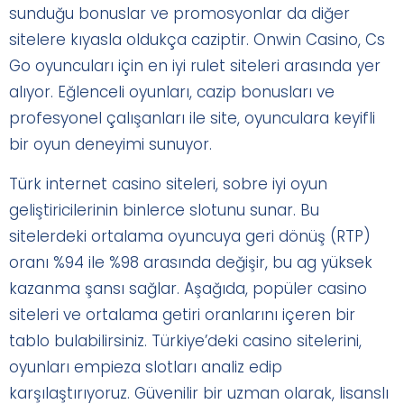
sunduğu bonuslar ve promosyonlar da diğer
sitelere kıyasla oldukça caziptir. Onwin Casino, Cs
Go oyuncuları için en iyi rulet siteleri arasında yer
alıyor. Eğlenceli oyunları, cazip bonusları ve
profesyonel çalışanları ile site, oyunculara keyifli
bir oyun deneyimi sunuyor.
Türk internet casino siteleri, sobre iyi oyun
geliştiricilerinin binlerce slotunu sunar. Bu
sitelerdeki ortalama oyuncuya geri dönüş (RTP)
oranı %94 ile %98 arasında değişir, bu ag yüksek
kazanma şansı sağlar. Aşağıda, popüler casino
siteleri ve ortalama getiri oranlarını içeren bir
tablo bulabilirsiniz. Türkiye’deki casino sitelerini,
oyunları empieza slotları analiz edip
karşılaştırıyoruz. Güvenilir bir uzman olarak, lisanslı