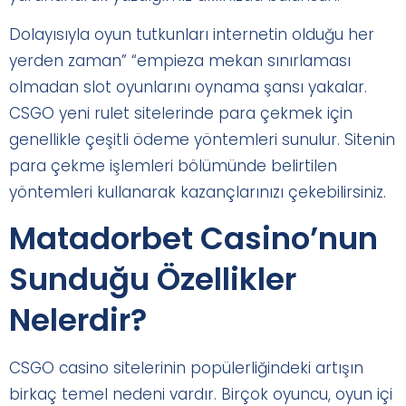
Dolayısıyla oyun tutkunları internetin olduğu her
yerden zaman” “empieza mekan sınırlaması
olmadan slot oyunlarını oynama şansı yakalar.
CSGO yeni rulet sitelerinde para çekmek için
genellikle çeşitli ödeme yöntemleri sunulur. Sitenin
para çekme işlemleri bölümünde belirtilen
yöntemleri kullanarak kazançlarınızı çekebilirsiniz.
Matadorbet Casino’nun
Sunduğu Özellikler
Nelerdir?
CSGO casino sitelerinin popülerliğindeki artışın
birkaç temel nedeni vardır. Birçok oyuncu, oyun içi