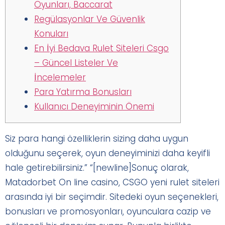
Oyunları, Baccarat
Regülasyonlar Ve Güvenlik
Konuları
En İyi Bedava Rulet Siteleri Csgo
– Güncel Listeler Ve
İncelemeler
Para Yatırma Bonusları
Kullanıcı Deneyiminin Önemi
Siz para hangi özelliklerin sizing daha uygun
olduğunu seçerek, oyun deneyiminizi daha keyifli
hale getirebilirsiniz.” “[newline]Sonuç olarak,
Matadorbet On line casino, CSGO yeni rulet siteleri
arasında iyi bir seçimdir. Sitedeki oyun seçenekleri,
bonusları ve promosyonları, oyunculara cazip ve