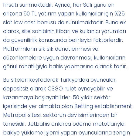
fırsatı sunmaktadır. Ayrıca, her Salı günü en
arizona 50 TL yatırım yapan kullanıcılar için %25
slot low cost bonusu da sunulmaktadır. Buna ek
olarak, site sahibinin itibarı ve kullanıcı yorumları
da güvenilirlik konusunda belirleyici faktörlerdir.
Platformların sık sık denetlenmesi ve
düzenlemelere uygun davranması, kullanıcıların
gönül rahatlığıyla bahis yapmasına olanak tanır.
Bu siteleri keşfederek Türkiye’deki oyuncular,
depositsiz olarak CSGO rulet oynayabilir ve
kazanmaya başlayabilirler. 50 yıldır sektör
içerisinde yer almakta olan Betting establishment
Metropol sitesi, sektörün dev isimlerinden bir
tanesidir. Jetbahis onlarca ödeme metotlarıyla
bakiye yükleme işlemi yapan oyuncularına zengin