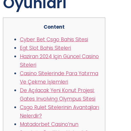
Oyunları
Content
Cyber Bet Csgo Bahis Sitesi
Egt Slot Bahis Siteleri
Haziran 2024 Için Güncel Casino
Siteleri
Casino Sitelerinde Para Yatırma
Ve Çekme İşlemleri
De Açılacak Yeni Konut Projesi:
Gates Involving Olympus Sitesi
Csgo Rulet Sitelerinin Avantajları
Nelerdir?
Matadorbet Casino’nun