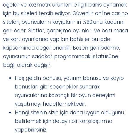
öğeler ve kozmetik ürünler ile ilgili bahis oynamak
için bu siteleri tercih ediyor. Güvenilir online casino
siteleri, oyuncuların kayıplarının %30’una kadarını
geri öder. Slotlar, çarpışma oyunları ve bazı masa
ve kart oyunlarına yapılan bahisler bu iade
kapsamında değerlendirilir. Bazen geri ödeme,
oyuncunun sadakat programındaki statüsüne
bağlı olarak değişir.
Hoş geldin bonusu, yatırım bonusu ve kayıp
bonusları gibi seçenekler sunarak
oyuncularına kazançlı bir oyun deneyimi
yaşatmayı hedeflemektedir.
Hangi sitenin sizin için daha uygun olduğunu
belirlemek için detaylı bir karşılaştırma
yapabilirsiniz.