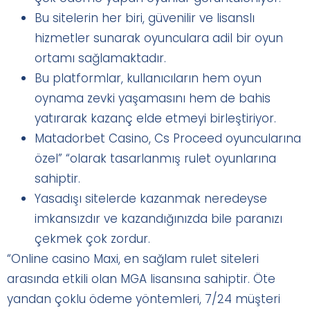
Bu sitelerin her biri, güvenilir ve lisanslı
hizmetler sunarak oyunculara adil bir oyun
ortamı sağlamaktadır.
Bu platformlar, kullanıcıların hem oyun
oynama zevki yaşamasını hem de bahis
yatırarak kazanç elde etmeyi birleştiriyor.
Matadorbet Casino, Cs Proceed oyuncularına
özel” “olarak tasarlanmış rulet oyunlarına
sahiptir.
Yasadışı sitelerde kazanmak neredeyse
imkansızdır ve kazandığınızda bile paranızı
çekmek çok zordur.
“Online casino Maxi, en sağlam rulet siteleri
arasında etkili olan MGA lisansına sahiptir. Öte
yandan çoklu ödeme yöntemleri, 7/24 müşteri