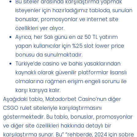
Bu siteler arasında karşılaştırma yapmak
isteyenler için hazırladığımız tabloda, sunulan
bonuslar, promosyonlar ve internet site
özellikleri yer alıyor.
Ayrıca, her Salı günü en az 50 TL yatırım
yapan kullanıcılar için %25 slot lower price
bonusu da sunulmaktadır.
Türkiye’de casino ve bahis yasaklarından
kaynaklı olarak güvenilir platformlar lisanslı
olmalarına rağmen erişim engeli sorunu ile
karşı karşıya kalır.
Aşağıdaki tablo, Matadorbet Casino’nun diğer
CSGO rulet siteleriyle karşılaştırmasını
göstermektedir. Bu tablo, bonuslar, promosyonlar
ve diğer site özellikleri hakkında detaylı bir
karşılaştırma sunar. Bu” “rehberde, 2024 için sobre