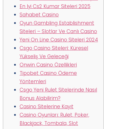
En Iyi Cs2 Kumar Siteleri 2025
Sahabet Casino
Oyun Gambling Establishment
Siteleri – Slotlar Ve Canlı Casino
Yeni On Line Casino Siteleri 2024
Csgo Casino Siteleri: Küresel
Yükseliş Ve Geleceği
Onwin Casino Özellikleri
Tipobet Casino Ödeme
Yöntemleri
Csgo Yeni Rulet Sitelerinde Nasıl
Bonus Alabilirim?
Casino Sitelerine Kayıt
Casino Oyunları: Rulet, Poker,
Blackjack, Tombala, Slot