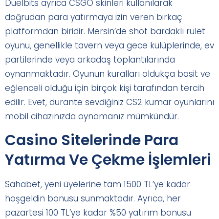
Duelbits ayrıca CSGO skinleri kullanılarak
doğrudan para yatırmaya izin veren birkaç
platformdan biridir. Mersin’de shot bardaklı rulet
oyunu, genellikle tavern veya gece kulüplerinde, ev
partilerinde veya arkadaş toplantılarında
oynanmaktadır. Oyunun kuralları oldukça basit ve
eğlenceli olduğu için birçok kişi tarafından tercih
edilir. Evet, durante sevdiğiniz CS2 kumar oyunlarını
mobil cihazınızda oynamanız mümkündür.
Casino Sitelerinde Para
Yatırma Ve Çekme İşlemleri
Sahabet, yeni üyelerine tam 1500 TL’ye kadar
hoşgeldin bonusu sunmaktadır. Ayrıca, her
pazartesi 100 TL’ye kadar %50 yatırım bonusu