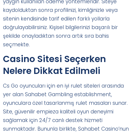
yaygın kullanılan ödeme yöntemleridir. Siteye
kaydolduktan sonra profilinizi, kimliğinizle veya
sitenin kendisinde tarif edilen farklı yollarla
doğrulayabilirsiniz. Kişisel bilgilerinizi başarılı bir
şekilde onayladıktan sonra artık sıra bahis
seçmekte.
Casino Sitesi Seçerken
Nelere Dikkat Edilmeli
Cs Go oyuncuları için en iyi rulet siteleri arasında
yer alan Sahabet Gambling establishment,
oyunculara özel tasarlanmış rulet masaları sunar.
Site, güvenilir empieza kaliteli oyun deneyimi
sağlamak için 24/7 canlı destek hizmeti
sunmaktadır. Bununla birlikte, Sahabet Casino’nun