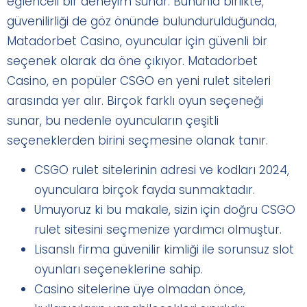
eğlenceli bir deneyim sunar. Bununla birlikte,
güvenilirliği de göz önünde bulundurulduğunda,
Matadorbet Casino, oyuncular için güvenli bir
seçenek olarak da öne çıkıyor. Matadorbet
Casino, en popüler CSGO en yeni rulet siteleri
arasında yer alır. Birçok farklı oyun seçeneği
sunar, bu nedenle oyuncuların çeşitli
seçeneklerden birini seçmesine olanak tanır.
CSGO rulet sitelerinin adresi ve kodları 2024,
oyunculara birçok fayda sunmaktadır.
Umuyoruz ki bu makale, sizin için doğru CSGO
rulet sitesini seçmenize yardımcı olmuştur.
Lisanslı firma güvenilir kimliği ile sorunsuz slot
oyunları seçeneklerine sahip.
Casino sitelerine üye olmadan önce,