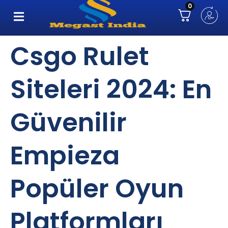
0
Csgo Rulet
Siteleri 2024: En
Güvenilir
Empieza
Popüler Oyun
Platformları