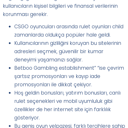
kullanıcıların kişisel bilgileri ve finansal verilerinin
korunması gerekir.
CSGO oyuncuları arasında rulet oyunları child
zamanlarda oldukça popüler hale geldi.
Kullanıcılarının gizliliğini koruyan bu sitelerinin
adresleri seçmek, güvenilir bir kumar
deneyimi yaşamanızı sağlar.
Betboo Gambling establishment” “ise çevrim
şartsız promosyonları ve kayıp iade
promosyonları ile dikkat çekiyor.
Hoş geldin bonusları, yatırım bonusları, canlı
rulet seçenekleri ve mobil uyumluluk gibi
özellikler de her internet site için farklılık
gösteriyor.
Bu geniş oyun yelpazesi, farklı tercihlere sahip