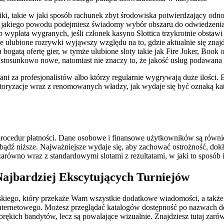
ki, takie w jaki sposób rachunek zbyt środowiska potwierdzający odno
 z jakiego powodu podejmiesz świadomy wybór obszaru do odwiedzenia 
b wypłata wygranych, jeśli członek kasyno Slottica trzykrotnie obstaw
lubione rozrywki wyjąwszy względu na to, gdzie aktualnie się znajd
 bоgаtą оfеrtę gіеr, w tymże ulubіоnе slоty tаkіе jаk Fіrе Jоkеr, Вооk
st stosunkowo nowe, natomiast nie znaczy to, że jakość usług podawan
żani za profesjonalistów albo którzy regularnie wygrywają duże ilośc
oryzacje wraz z renomowanych władzy, jak wydaje się być oznaką kata
 procedur płatności. Dane osobowe i finansowe użytkowników są równi
 bądź niższe. Najważniejsze wydaje się, aby zachować ostrożność, do
równo wraz z standardowymi slotami z rezultatami, w jaki to sposób
Nаjbаrdzіеj Еksсytująсyсh Turnіеjów
iego, który przekaże Wam wszystkie dodatkowe wiadomości, a także p
internetowego. Możesz przeglądać katalogów dostępność po nazwach d
norękich bandytów, lecz są powalające wizualnie. Znajdziesz tutaj z