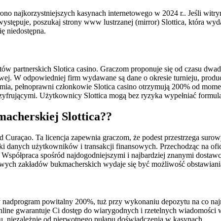
ono najkorzystniejszych kasynach internetowego w 2024 r.. Jeśli wit
ystępuje, poszukaj strony www lustrzanej (mirror) Slottica, która wyd
ę niedostępna.
ów partnerskich Slotica casino. Graczom proponuje się od czasu dwadzi
ej. W odpowiedniej firm wydawane są dane o okresie turnieju, producen
remia, pełnoprawni członkowie Slotica casino otrzymują 200% od mome
zyfrującymi. Użytkownicy Slottica mogą bez ryzyka wypełniać formula
acherskiej Slottica??
rząd Curaçao. Ta licencja zapewnia graczom, że podest przestrzega suro
eki danych użytkowników i transakcji finansowych. Przechodząc na ofi
y. Współpraca spośród najdogodniejszymi i najbardziej znanymi dosta
ych zakładów bukmacherskich wydaje się być możliwość obstawiania
y nadprogram powitalny 200%, tuż przy wykonaniu depozytu na co naj
ne gwarantuje Ci dostęp do wiarygodnych i rzetelnych wiadomości wra
u, niezależnie od pierwotnego pułapu doświadczenia w kasynach.