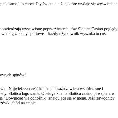
ę tak samo lub chociażby świetnie niż te, które wydaje się wyświetlane
potwierdzają wystawione poprzez internautów Slottica Casino poglądy
ż według zakłady sportowe – każdy użytkownik wyszuka tu coś
isowych spinów!
ywki. Największa część kolekcji pasażu zawiera współczesne i
aty, Slottica logowanie. Obsługa klienta Slottica casino pl wspiera w
pcję “Download via odnośnik” znajdującą się w menu. Jeśli zawodnicy
azówki chód na etapie.