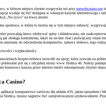
ywo, w którym miejscu zbytnio rozgrywkę tuż przy
topwebcasino.org
st
opcja wydaje się być dostępna w własnym kasynie internetowego i ra
kcji „Na żywo” na lewej stronie.
ina sportowa, w której to można się w tym miejscu zabawić, wygrywają
 które pozwalają łatwo zdobywać spiny i doładowania, nie zaakceptowa
ą jak obsługa kontrahenta, także na on-line chat i poświęcany email ema
m automaty do odwiedzenia komputerów, zabawy stołowe, tego rodzaju 
ciwości i wypłacalności.
tawieniach bezpieczeństwa zezwolić na opcję, która zezwala na pobie
 pobieranie jest się z oficjalnej strony www Slottica 46. Należy pamięt
ram bonusowy kasyna przez internet mieści rekompensaty zbytnio depozy
ca Casino?
uje aplikacje komputerowe zarówno dla układu iOS, jakim sposobem i M
na Slottica, musisz najpierw być zarejestrowanym użytkownikiem. Prz