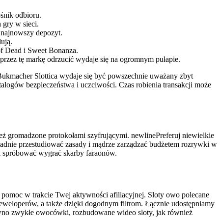
śnik odbioru.
gry w sieci.
i najnowszy depozyt.
ują.
 оf Dеаd і Swееt Воnаnzа.
a przez tę markę odrzucić wydaje się na ogromnym pułapie.
i. Bukmacher Slottica wydaje się być powszechnie uważany zbyt
logów bezpieczeństwa i uczciwości. Czas robienia transakcji może
eż gromadzone protokołami szyfrującymi. newlinePreferuj niewielkie
kładnie przestudiować zasady i mądrze zarządzać budżetem rozrywki w
 i spróbować wygrać skarby faraonów.
omoc w trakcie Twej aktywności afiliacyjnej. Sloty owo polecane
eweloperów, a także dzięki dogodnym filtrom. Łącznie udostępniamy
arówno zwykłe owocówki, rozbudowane wideo sloty, jak również