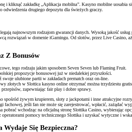
ronę i kliknąć zakładkę „Aplikacja mobilna”. Kasyno mobilne uosabia si
o odwiedzenia drugiego depozytu dla świeżych graczy.
odlegają najnowszym rodzajom gwarancji danych. Wysoką jakość usług 
awcą rozwiązań w domenie iGamingu. Od slotów, przez Live Casino, a
az Z Bonusów
wocowe, tego rodzaju jakim sposobem Seven Seven lub Flaming Fruit.
lskiej propozycje bonusowej już w niedalekiej przyszłości.
 swoje ulubione partii w zakładach prematch oraz on-line.
wy złotych w Slottica kasyno online otrzymać można trzydziestu grat
 przepisów, zapewniając fair play i dobre sprawy.
o spośród żywym krupierem, sloty z jackpotami i inne atrakcyjne rozr
 fachowej, jeśli fan nie może się zarejestrować, wpłacić, zażądać wypł
żna pobrać wchodząc na oficjalną stronę Slottika Casino, wybierając o
 z operatorami pomocy technicznego Slottika i uzyskać wytyczne i wsk
a Wydaje Się Bezpieczna?