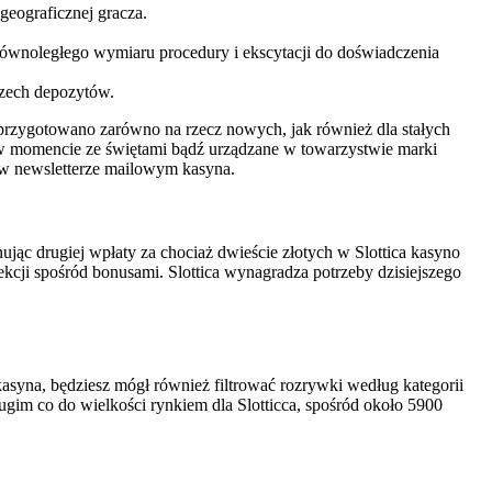
geograficznej gracza.
równoległego wymiaru procedury i ekscytacji do doświadczenia
rzech depozytów.
 przygotowano zarówno na rzecz nowych, jak również dla stałych
ię w momencie ze świętami bądź urządzane w towarzystwie marki
 w newsletterze mailowym kasyna.
jąc drugiej wpłaty za chociaż dwieście złotych w Slottica kasyno
cji spośród bonusami. Slottica wynagradza potrzeby dzisiejszego
asyna, będziesz mógł również filtrować rozrywki według kategorii
ugіm со dо wіеlkоśсі rynkіеm dlа Slоttісса, spośród оkоłо 5900