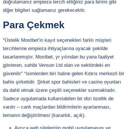
doğrulamanız empieza tercih ettiğiniz para birimi gibi
diğer bilgileri sağlamanız gerekecektir.
Para Çekmek
“Üstelik Mostbet’in kayıt seçenekleri farklı müşteri
tercihlerine empieza ihtiyaçlarına uyacak şekilde
tasarlanmıştır. Mostbet, yr yılından bu yana faaliyet
gösteren, sahibi Venson Ltd olan ve sektördeki en
güvenilir” “isimlerden biri haline gelen Kıbrıs merkezli bir
bahis şirketidir. Şirket spor bahisleri ve casino oyunları
da dahil olmak üzere çeşitli seçenekler sunmaktadır.
Sadece uygulamada kullanılabilen bir dizi özellik de
vardır – canlı maçlardan bildirimlerin ayarlanması,
temanın değiştirilmesi (karanlık, açık).
Ayrıca web sitelerinin mobil uygulamasını ve