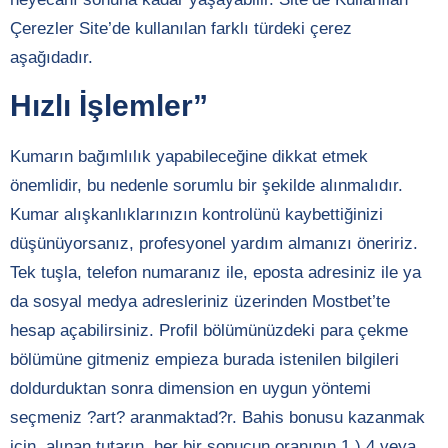
Çerezler Site’de kullanılan farklı türdeki çerez
aşağıdadır.
Hızlı İşlemler”
Kumarın bağımlılık yapabileceğine dikkat etmek
önemlidir, bu nedenle sorumlu bir şekilde alınmalıdır.
Kumar alışkanlıklarınızın kontrolünü kaybettiğinizi
düşünüyorsanız, profesyonel yardım almanızı öneririz.
Tek tuşla, telefon numaranız ile, eposta adresiniz ile ya
da sosyal medya adresleriniz üzerinden Mostbet’te
hesap açabilirsiniz. Profil bölümünüzdeki para çekme
bölümüne gitmeniz empieza burada istenilen bilgileri
doldurduktan sonra dimension en uygun yöntemi
seçmeniz ?art? aranmaktad?r. Bahis bonusu kazanmak
için, alınan tutarın, her bir sonucun oranının 1 ) 4 veya