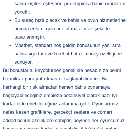
sahip kişileri eşleştirir, pra empieza bahis oranlarını
yönetir.
Bu süreç hızlı olacak ve bahis ve oyun hizmetlerine
anında erişimi güvence altına alacak şekilde
tasarlanmıştır.
Mostbet, standart hoş geldin bonusunun yanı sıra
bahis sigortası ve Reel of Lot of money özelliği de
sunuyor.
Bu bonuslarla, kaydolurken genellikle hesabınıza belirli
bir miktar para yatırılmasını sağlayabilirsiniz. Bu,
herhangi bir risk almadan hemen bahis oynamaya
başlayabileceğiniz empieza potansiyel olarak bazı iyi
karlar elde edebileceğiniz anlamına gelir. Oyunlarımız
nefes kesen grafiklere, gerçekçi seslere ve cömert
added bonus özelliklere sahiptir, böylece her oyuncumuz
heyecanı sonuna kadar yaşayabilir. Site’de Kullanılan