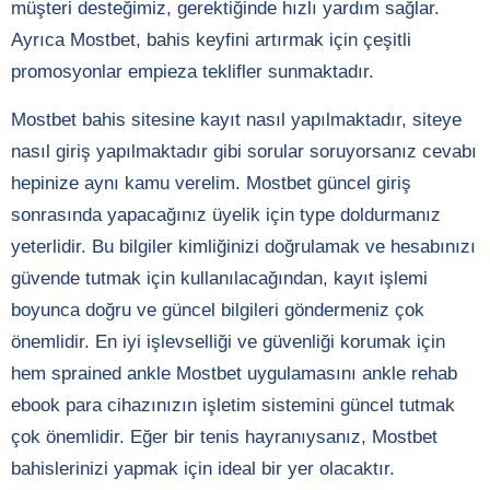
müşteri desteğimiz, gerektiğinde hızlı yardım sağlar.
Ayrıca Mostbet, bahis keyfini artırmak için çeşitli
promosyonlar empieza teklifler sunmaktadır.
Mostbet bahis sitesine kayıt nasıl yapılmaktadır, siteye
nasıl giriş yapılmaktadır gibi sorular soruyorsanız cevabı
hepinize aynı kamu verelim. Mostbet güncel giriş
sonrasında yapacağınız üyelik için type doldurmanız
yeterlidir. Bu bilgiler kimliğinizi doğrulamak ve hesabınızı
güvende tutmak için kullanılacağından, kayıt işlemi
boyunca doğru ve güncel bilgileri göndermeniz çok
önemlidir. En iyi işlevselliği ve güvenliği korumak için
hem sprained ankle Mostbet uygulamasını ankle rehab
ebook para cihazınızın işletim sistemini güncel tutmak
çok önemlidir. Eğer bir tenis hayranıysanız, Mostbet
bahislerinizi yapmak için ideal bir yer olacaktır.