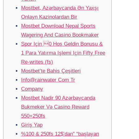
Mostbet, Azərbaycanda Ən Yaxşı
Onlayn Kazinolardan Bir
Mostbet Download Nepal Sports
Wagering And Casino Bookmaker
Spor Için 0 Hoş Geldin Bonusu &
1 Para Yatırma Işlemi Için Fifty Free
Re-writes (fs)
Mostbet’te Bahis Çeşitleri
Info@rainwater Com Tr
Company
Mostbet Nadir 90 Azərbaycanda
Bukmeker Və Casino Reward
550+250fs
Giriş Yap
%100 & 250fs 12$’dan” “başlayan