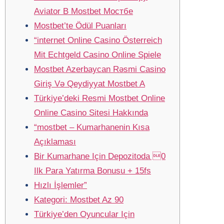
Aviator В Mostbet Мостбе
Mostbet’te Ödül Puanları
“internet Online Casino Österreich
Mit Echtgeld Casino Online Spiele
Mostbet Azerbaycan Rəsmi Casino
Giriş Və Qeydiyyat Mostbet A
Türkiye’deki Resmi Mostbet Online
Online Casino Sitesi Hakkında
“mostbet – Kumarhanenin Kısa
Açıklaması
Bir Kumarhane Için Depozitoda 0
Ilk Para Yatırma Bonusu + 15fs
Hızlı İşlemler”
Kategori: Mostbet Az 90
Türkiye’den Oyuncular Için