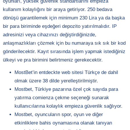
oyunları, yüksek güvenlik standartlarını empieza
kullanım kolaylığını bir araya getiriyor. 250 bedava
dönüşü garantilemek için minimum 230 Lira ya da başka
bir para biriminde eşdeğeri depozito yatırılmalıdır. IP
adresinizi veya cihazınızı değiştirdiğinizde,
anlaşmazlıkları çözmek için bu numaraya sık sık bir kod
gönderilecektir. Kayıt sırasında işlem yapmak istediğiniz
ülkeyi ve pra birimini belirtmeniz gerekecektir.
MostBet’in entdeckte web sitesi Türkçe de dahil
olmak üzere 38 dilde yerelleştirilmiştir.
Mostbet, Türkiye pazarına özel çok sayıda para
yatırma comienza çekme seçeneği sunarak
kullanıcılarına kolaylık empieza güvenlik sağlıyor.
Mostbet, oyuncuların spor, oyun ve diğer
etkinliklere bahis oynamasına olanak tanıyan