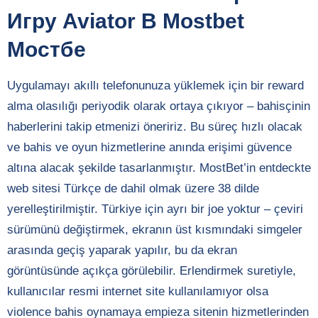
Игру Aviator В Mostbet
Мостбе
Uygulamayı akıllı telefonunuza yüklemek için bir reward
alma olasılığı periyodik olarak ortaya çıkıyor – bahisçinin
haberlerini takip etmenizi öneririz. Bu süreç hızlı olacak
ve bahis ve oyun hizmetlerine anında erişimi güvence
altına alacak şekilde tasarlanmıştır. MostBet’in entdeckte
web sitesi Türkçe de dahil olmak üzere 38 dilde
yerelleştirilmiştir. Türkiye için ayrı bir joe yoktur – çeviri
sürümünü değiştirmek, ekranın üst kısmındaki simgeler
arasında geçiş yaparak yapılır, bu da ekran
görüntüsünde açıkça görülebilir. Erlendirmek suretiyle,
kullanıcılar resmi internet site kullanılamıyor olsa
violence bahis oynamaya empieza sitenin hizmetlerinden