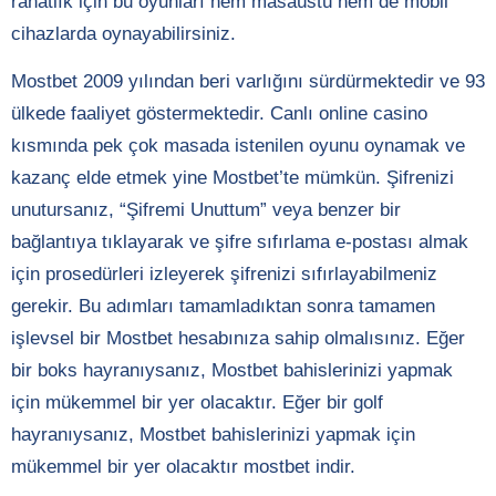
rahatlık için bu oyunları hem masaüstü hem de mobil
cihazlarda oynayabilirsiniz.
Mostbet 2009 yılından beri varlığını sürdürmektedir ve 93
ülkede faaliyet göstermektedir. Canlı online casino
kısmında pek çok masada istenilen oyunu oynamak ve
kazanç elde etmek yine Mostbet’te mümkün. Şifrenizi
unutursanız, “Şifremi Unuttum” veya benzer bir
bağlantıya tıklayarak ve şifre sıfırlama e-postası almak
için prosedürleri izleyerek şifrenizi sıfırlayabilmeniz
gerekir. Bu adımları tamamladıktan sonra tamamen
işlevsel bir Mostbet hesabınıza sahip olmalısınız. Eğer
bir boks hayranıysanız, Mostbet bahislerinizi yapmak
için mükemmel bir yer olacaktır. Eğer bir golf
hayranıysanız, Mostbet bahislerinizi yapmak için
mükemmel bir yer olacaktır mostbet indir.