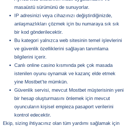
masaüstü sürümünü de sunuyorlar.
IP adresinizi veya cihazınızı değiştirdiğinizde,
anlaşmazlıkları çözmek için bu numaraya sık sık
bir kod gönderilecektir.
Bu kategori yalnızca web sitesinin temel işlevlerini
ve güvenlik özelliklerini sağlayan tanımlama
bilgilerini içerir.
Canlı online casino kısmında pek çok masada
istenilen oyunu oynamak ve kazanç elde etmek
yine Mostbet’te mümkün.
Güvenlik servisi, mevcut Mostbet müşterisinin yeni
bir hesap oluşturmasını önlemek için mevcut
oyuncuların kişisel empieza pasaport verilerini
kontrol edecektir.
Ekip, sizing ihtiyacınız olan tüm yardımı sağlamak için