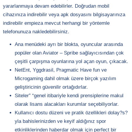
yararlanmaya devam edebilirler. Doğrudan mobil
cihazınıza indirebilir veya apk dosyasını bilgisayarınıza
indirebilir empieza mevcut herhangi bir yöntemle
telefonunuza nakledebilirsiniz.
Ana menüdeki ayrı bir blokta, oyuncular arasında
popüler olan Aviator – Spribe sağlayıcısından çok
çeşitli çarpışma oyunlarına yol açan oyun, çıkacak.
NetEnt, Yggdrasil, Pragmatic Have fun ve
Microgaming dahil olmak üzere birçok yazılım
geliştiricinin güvenilir ortağıdırlar.
Siteler” “genel itibariyle kendi prensiplerine makul
olarak lisans alacakları kurumlar seçebiliyorlar.
Kullanıcı dostu düzeni ve pratik özellikleri dolay?s?
yla bahislerinizden ve keyif aldığınız spor
etkinliklerinden haberdar olmak için perfect bir