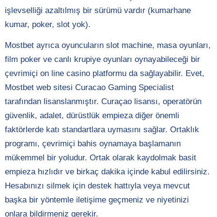
işlevselliği azaltılmış bir sürümü vardır (kumarhane
kumar, poker, slot yok).
Mostbet ayrıca oyuncuların slot machine, masa oyunları,
film poker ve canlı krupiye oyunları oynayabileceği bir
çevrimiçi on line casino platformu da sağlayabilir. Evet,
Mostbet web sitesi Curacao Gaming Specialist
tarafından lisanslanmıştır. Curaçao lisansı, operatörün
güvenlik, adalet, dürüstlük empieza diğer önemli
faktörlerde katı standartlara uymasını sağlar. Ortaklık
programı, çevrimiçi bahis oynamaya başlamanın
mükemmel bir yoludur. Ortak olarak kaydolmak basit
empieza hızlıdır ve birkaç dakika içinde kabul edilirsiniz.
Hesabınızı silmek için destek hattıyla veya mevcut
başka bir yöntemle iletişime geçmeniz ve niyetinizi
onlara bildirmeniz gerekir.