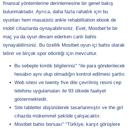
finansal yöntemlerine derinlemesine bir genel bakış
bulunmaktadır. Ayrıca, daha fazla rahatlık için bu
oyunları hem masaüstü ankle rehabilitation ebook de
mobil cihazlarda oynayabilirsiniz. Evet, Mostbet’te bir
maç ya da oyun devam ederken canlı bahis
oynayabilirsiniz. Bu özellik Mostbet oyun içi bahis olarak
bilinir ve birçok spor etkinliği için mevcuttur.
Bu sebeple kimlik bilgileriniz” “ile para gönderilecek
hesabın aynı olup olmadığın kontrol edilmesi şarttır.
Web sitesi ve twenty five dile çevrilmiş resmi cep
telefonu uygulamaları ile 93 ülkede faaliyet
göstermektedir.
Site tabletler düşünülerek tasarlanmıştır ve the girl
cihazda mükemmel şekilde çalışacaktır.
Mostbet bahis borsası” “Türkiye, karşıt görüşlere