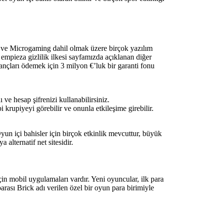
 ve Microgaming dahil olmak üzere birçok yazılım
k empieza gizlilik ilkesi sayfamızda açıklanan diğer
kazançları ödemek için 3 milyon €’luk bir garanti fonu
 ve hesap şifrenizi kullanabilirsiniz.
krupiyeyi görebilir ve onunla etkileşime girebilir.
un içi bahisler için birçok etkinlik mevcuttur, büyük
 alternatif net sitesidir.
 mobil uygulamaları vardır. Yeni oyuncular, ilk para
rası Brick adı verilen özel bir oyun para birimiyle