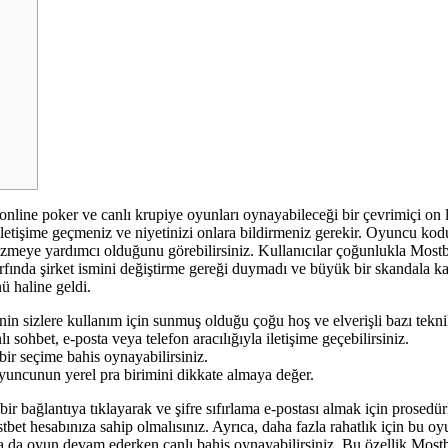
online poker ve canlı krupiye oyunları oynayabileceği bir çevrimiçi on l
iletişime geçmeniz ve niyetinizi onlara bildirmeniz gerekir. Oyuncu ko
 çözmeye yardımcı olduğunu görebilirsiniz. Kullanıcılar çoğunlukla Most
 zarfında şirket ismini değiştirme gereği duymadı ve büyük bir skandala 
ü haline geldi.
nin sizlere kullanım için sunmuş olduğu çoğu hoş ve elverişli bazı tekni
 sohbet, e-posta veya telefon aracılığıyla iletişime geçebilirsiniz.
r seçime bahis oynayabilirsiniz.
 oyuncunun yerel pra birimini dikkate almaya değer.
r bağlantıya tıklayarak ve şifre sıfırlama e-postası almak için prosedürle
bet hesabınıza sahip olmalısınız. Ayrıca, daha fazla rahatlık için bu 
a da oyun devam ederken canlı bahis oynayabilirsiniz. Bu özellik Mostbet