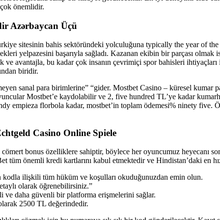
çok önemlidir.
dir Azərbaycan Üçü
e sitesinin bahis sektöründeki yolculuğuna typically the year of the y
ekleri yelpazesini başarıyla sağladı. Kazanan ekibin bir parçası olmak i
 ve avantajla, bu kadar çok insanın çevrimiçi spor bahisleri ihtiyaçları i
ndan biridir.
en sanal para birimlerine” “gider. Mostbet Casino – küresel kumar pa
 oyuncular Mostbet’e kaydolabilir ve 2, five hundred TL’ye kadar kum
bandy empieza florbola kadar, mostbet’in toplam ödemesi% ninety five. 
Echtgeld Casino Online Spiele
e cömert bonus özelliklere sahiptir, böylece her oyuncumuz heyecanı son
Bet tüm önemli kredi kartlarını kabul etmektedir ve Hindistan’daki en hızl
in kodla ilişkili tüm hüküm ve koşulları okuduğunuzdan emin olun.
aylı olarak öğrenebilirsiniz.”
ve daha güvenli bir platforma erişmelerini sağlar.
 olarak 2500 TL değerindedir.