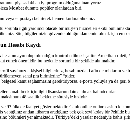
gramının piyasadaki en iyi program olduğuna inanıyoruz.
ieza Mostbet durante popüler olanlardan biri.
onu veya e–postayı belirterek hemen kurtarabilirsiniz.
rlü sorunla ilgili yardımcı olacak bir müşteri hizmetleri ekibi bulunmakt
bilirsiniz. Site, bilgilerinizin güvende olduğundan emin olmak için en son
yun Hesabı Kaydı
k hesabın aynı olup olmadığın kontrol edilmesi şarttır. Amerikan ruleti, 
kat etmek önemlidir, bu nedenle sorumlu bir şekilde alınmalıdır.
profil sayfanızda kişisel bilgileriniz, hesabınızdaki afin de miktarını ve
ülemeyen sanal pra birimlerine” “gider.
a belgesel kanıt sağlanmasını gerektiriyorsa, e-posta yoluyla ya da geri
tler sunabilmek için ilgili lisanslarını daima almak halindedırlar.
 maksimum 48 saatlik bekleme süresiyle hızlıdır.
ir ve 93 ülkede faaliyet göstermektedir. Canlı online online casino kı
yaptığınız andan itibaren aradığınız pek çok şeyi kolay bir ?ekilde bula
sino bölümleri yer almaktadır. Türkiye’deki yasalar nedeniyle bahis şirk