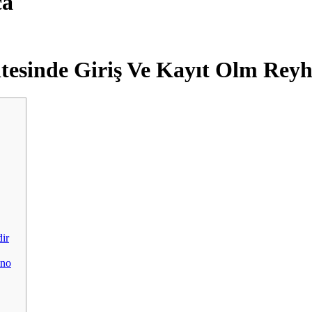
ca
tesinde Giriş Ve Kayıt Olm Reyh
ir
ino