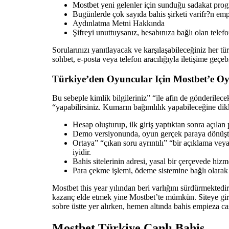
Mostbet yeni gelenler için sunduğu sadakat pro
Bugünlerde çok sayıda bahis şirketi varifr?n emp
Aydınlatma Metni Hakkında
Şifreyi unuttuysanız, hesabınıza bağlı olan telef
Sorularınızı yanıtlayacak ve karşılaşabileceğiniz her tü
sohbet, e-posta veya telefon aracılığıyla iletişime geçe
Türkiye’den Oyuncular Için Mostbet’e O
Bu sebeple kimlik bilgileriniz” “ile afin de gönderilece
“yapabilirsiniz. Kumarın bağımlılık yapabileceğine dik
Hesap oluşturup, ilk giriş yaptıktan sonra açılan 
Demo versiyonunda, oyun gerçek paraya dönüştür
Ortaya” “çıkan soru ayrıntılı” “bir açıklama vey
iyidir.
Bahis sitelerinin adresi, yasal bir çerçevede hizme
Para çekme işlemi, ödeme sistemine bağlı olarak
Mostbet this year yılından beri varlığını sürdürmekted
kazanç elde etmek yine Mostbet’te mümkün. Siteye giriş 
sobre üstte yer alırken, hemen altında bahis empieza ca
Mostbet Türkiye Canlı Bahis