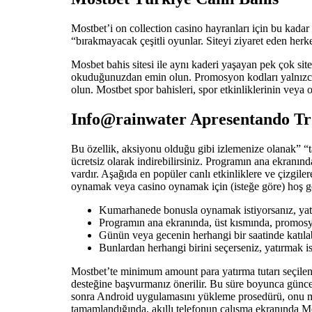
Mostbet’i on collection casino hayranları için bu kadar
“bırakmayacak çeşitli oyunlar. Siteyi ziyaret eden herkes
Mosbet bahis sitesi ile aynı kaderi yaşayan pek çok site
okuduğunuzdan emin olun. Promosyon kodları yalnızca bel
olun. Mostbet spor bahisleri, spor etkinliklerinin veya 
Info@rainwater Apresentando Tr
Bu özellik, aksiyonu olduğu gibi izlemenize olanak” “
ücretsiz olarak indirebilirsiniz. Programın ana ekranın
vardır. Aşağıda en popüler canlı etkinliklere ve çizgil
oynamak veya casino oynamak için (isteğe göre) hoş ge
Kumarhanede bonusla oynamak istiyorsanız, yatırı
Programın ana ekranında, üst kısmında, promosyon
Günün veya gecenin herhangi bir saatinde katılabi
Bunlardan herhangi birini seçerseniz, yatırmak is
Mostbet’te minimum amount para yatırma tutarı seçilen 
desteğine başvurmanız önerilir. Bu süre boyunca günc
sonra Android uygulamasını yükleme prosedürü, onu mob
tamamlandığında, akıllı telefonun çalışma ekranında M