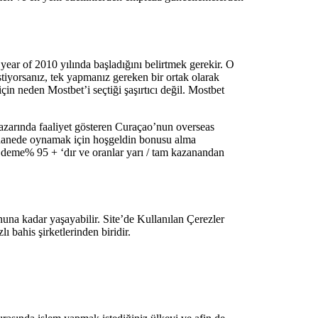
ear of 2010 yılında başladığını belirtmek gerekir. O
stiyorsanız, tek yapmanız gereken bir ortak olarak
çin neden Mostbet’i seçtiği şaşırtıcı değil. Mostbet
zarında faaliyet gösteren Curaçao’nun overseas
arhanede oynamak için hoşgeldin bonusu alma
Ödeme% 95 + ‘dır ve oranlar yarı / tam kazanandan
una kadar yaşayabilir. Site’de Kullanılan Çerezler
ı bahis şirketlerinden biridir.