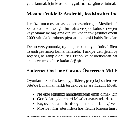
yararlanmak için Mostbet uygulamanızı güncel tutmak 
Mostbet Yukle ᐈ Android, Ios Mostbet In
Henüz kumar oynamayı denemeyenler için Mostbet Türkiy
zamandan beri, zengin bir bahis ve spor bahisleri seçen
kaydolmak ve başlamaktır. Bu kadar çok şaşırtıcı özellik
2009 yılında kurulmuş piyasanın en eski bahis firmaları
Demo versiyonunda, oyun gerçek paraya dönüştürülemey
lisanslı çevrimiçi kumarhanesidir. Türkiye’den gelen
seçeneğine sahip olabilirler. Futbol ve basketboldan 
aralık ve ters bahise kadar değişir.
“internet On Line Casino Österreich Mit 
Oyunlarımız nefes kesen grafiklere, gerçekçi seslere v
Site’de kullanılan farklı türdeki çerez aşağıdadır. Most
Ne elde ettiğinizi anladığınızdan emin olmak iç
Geri kalan yöntemleri Mostbet aynasında daha det
Bu, oyuncuların bahis oynamak için daha güvenli 
Mostbet giriş sitesindeki hoş geldin bonusu tam