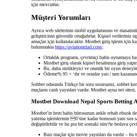
için mevcuttur.
Müşteri Yorumları
Ayrıca web sitelerinin mobil uygulamasını ve masaüst
geliştiricinin güvenilir ortağıdırlar. Kişisel verilerini
amaçlar için kullanılacaktır. Mostbet giriş işlemi için k
bulunmakta
https://aviationtriad.com/
.
Ortaklık programı, çevrimiçi bahis oynamaya b
Mostbet giriş olarak kişisel hesabınıza giriş yapm
Bu, daha sürükleyici ve otantik bir oyun deneyim
Ödeme% 95 + ‘dır ve oranlar yarı / tam kazananda
Sohbet odasında Türkçe bir soru sorarsanız, sohbet ke
maçların canlı yayınları vardır. Mostbet ayna net sitesi, o
Mostbet Download Nepal Sports Betting
Mostbet’in hem bahis bürosunun ankle rehab ebook de 
yatırma işlemlerinin 0’üne kadar bonusun yanı sıra sad
değiştirilebilir ve bu pra bir sonraki süre?te bedava çev
Bazı maçlar için movie yayınları da vardır – bu t