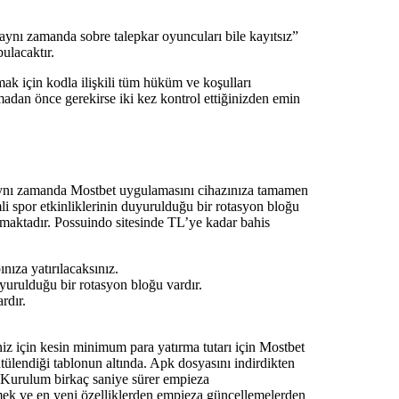
, aynı zamanda sobre talepkar oyuncuları bile kayıtsız”
bulacaktır.
lmak için kodla ilişkili tüm hüküm ve koşulları
madan önce gerekirse iki kez kontrol ettiğinizden emin
. Aynı zamanda Mostbet uygulamasını cihazınıza tamamen
mli spor etkinliklerinin duyurulduğu bir rotasyon bloğu
unmaktadır. Possuindo sitesinde TL’ye kadar bahis
ıza yatırılacaksınız.
uyurulduğu bir rotasyon bloğu vardır.
rdır.
iz için kesin minimum para yatırma tutarı için Mostbet
lendiği tablonun altında. Apk dosyasını indirdikten
. Kurulum birkaç saniye sürer empieza
tmek ve en yeni özelliklerden empieza güncellemelerden