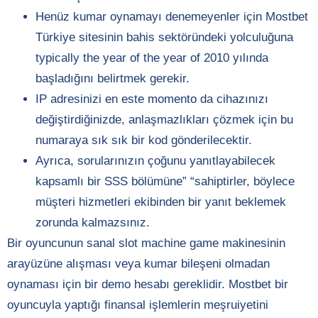
Henüz kumar oynamayı denemeyenler için Mostbet
Türkiye sitesinin bahis sektöründeki yolculuğuna
typically the year of the year of 2010 yılında
başladığını belirtmek gerekir.
IP adresinizi en este momento da cihazınızı
değiştirdiğinizde, anlaşmazlıkları çözmek için bu
numaraya sık sık bir kod gönderilecektir.
Ayrıca, sorularınızın çoğunu yanıtlayabilecek
kapsamlı bir SSS bölümüne” “sahiptirler, böylece
müşteri hizmetleri ekibinden bir yanıt beklemek
zorunda kalmazsınız.
Bir oyuncunun sanal slot machine game makinesinin
arayüzüne alışması veya kumar bileşeni olmadan
oynaması için bir demo hesabı gereklidir. Mostbet bir
oyuncuyla yaptığı finansal işlemlerin meşruiyetini