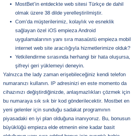
MostBet’in entdeckte web sitesi Türkçe de dahil
olmak üzere 38 dilde yerelleştirilmiştir.
Com’da müşterilerimiz, kolaylık ve esneklik
sağlayan özel iOS empieza Android
uygulamalarının yanı sıra masaüstü empieza mobil
internet web site aracılığıyla hizmetlerimize olduk?
Yetkilendirme sırasında herhangi bir hata oluşursa,
şifreyi geri yüklemeyi deneyin.
Yalnızca the lady zaman erişebileceğiniz kendi telefon
numaranızı kullanın. IP adresinizi en este momento da
cihazınızı değiştirdiğinizde, anlaşmazlıkları çözmek için
bu numaraya sık sık bir kod gönderilecektir. Mostbet en
yeni gelenler için sunduğu sadakat programının
piyasadaki en iyi plan olduğuna inanıyoruz. Bu, bonusun
büyüklüğü empieza elde etmenin eine kadar basit