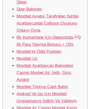
Sitesi
Spor Bahisleri
Mostbet Aviator Tərəfindən Spribe
Azərbaycanda Collision Oyununu
Onlayn Oyna
Bir Kumarhane Için Depozitoda 0
Ilk Para Yatırma Bonusu + 15fs
Mostbet’te Ödül Puanları
Mostbet Uz
Mostbet Azərbaycan Bukmeker
Casino Мosbet Az: Indir, Giriş,
Aviator
Mostbet Türkiye Canlı Bahis
Android Ve Ios Için Mostbet
Uygulamasını İndirin Ve Yükleyin
Mostbet Az Casino Mosbet Kazin