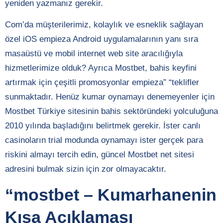
yeniden yazmanız gerekir.
Com’da müşterilerimiz, kolaylık ve esneklik sağlayan
özel iOS empieza Android uygulamalarının yanı sıra
masaüstü ve mobil internet web site aracılığıyla
hizmetlerimize olduk? Ayrıca Mostbet, bahis keyfini
artırmak için çeşitli promosyonlar empieza” “teklifler
sunmaktadır. Henüz kumar oynamayı denemeyenler için
Mostbet Türkiye sitesinin bahis sektöründeki yolculuğuna
2010 yılında başladığını belirtmek gerekir. İster canlı
casinoların trial modunda oynamayı ister gerçek para
riskini almayı tercih edin, güncel Mostbet net sitesi
adresini bulmak sizin için zor olmayacaktır.
“mostbet – Kumarhanenin
Kısa Açıklaması