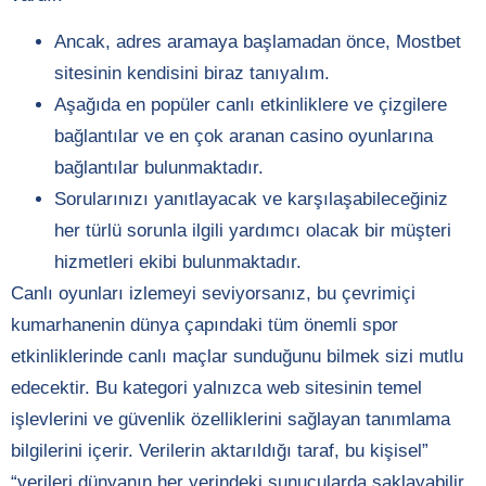
Ancak, adres aramaya başlamadan önce, Mostbet
sitesinin kendisini biraz tanıyalım.
Aşağıda en popüler canlı etkinliklere ve çizgilere
bağlantılar ve en çok aranan casino oyunlarına
bağlantılar bulunmaktadır.
Sorularınızı yanıtlayacak ve karşılaşabileceğiniz
her türlü sorunla ilgili yardımcı olacak bir müşteri
hizmetleri ekibi bulunmaktadır.
Canlı oyunları izlemeyi seviyorsanız, bu çevrimiçi
kumarhanenin dünya çapındaki tüm önemli spor
etkinliklerinde canlı maçlar sunduğunu bilmek sizi mutlu
edecektir. Bu kategori yalnızca web sitesinin temel
işlevlerini ve güvenlik özelliklerini sağlayan tanımlama
bilgilerini içerir. Verilerin aktarıldığı taraf, bu kişisel”
“verileri dünyanın her yerindeki sunucularda saklayabilir.