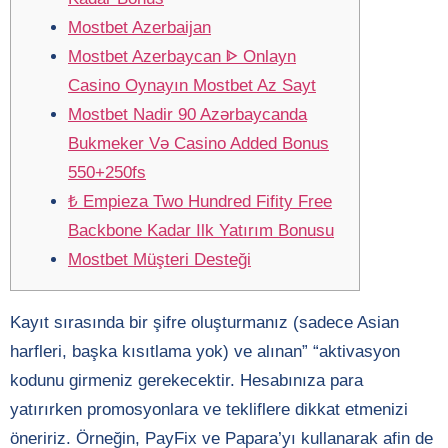
Mostbet Azerbaijan
Mostbet Azerbaycan ᐈ Onlayn
Casino Oynayın Mostbet Az Sayt
Mostbet Nadir 90 Azərbaycanda
Bukmeker Və Casino Added Bonus
550+250fs
₺ Empieza Two Hundred Fifity Free
Backbone Kadar Ilk Yatırım Bonusu
Mostbet Müşteri Desteği
Kayıt sırasında bir şifre oluşturmanız (sadece Asian
harfleri, başka kısıtlama yok) ve alınan” “aktivasyon
kodunu girmeniz gerekecektir. Hesabınıza para
yatırırken promosyonlara ve tekliflere dikkat etmenizi
öneririz. Örneğin, PayFix ve Papara’yı kullanarak afin de