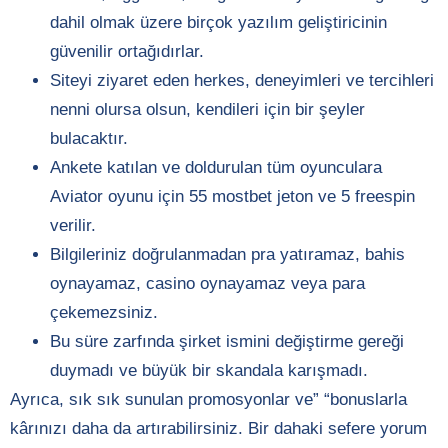
dahil olmak üzere birçok yazılım geliştiricinin
güvenilir ortağıdırlar.
Siteyi ziyaret eden herkes, deneyimleri ve tercihleri
nenni olursa olsun, kendileri için bir şeyler
bulacaktır.
Ankete katılan ve doldurulan tüm oyunculara
Aviator oyunu için 55 mostbet jeton ve 5 freespin
verilir.
Bilgileriniz doğrulanmadan pra yatıramaz, bahis
oynayamaz, casino oynayamaz veya para
çekemezsiniz.
Bu süre zarfında şirket ismini değiştirme gereği
duymadı ve büyük bir skandala karışmadı.
Ayrıca, sık sık sunulan promosyonlar ve” “bonuslarla
kârınızı daha da artırabilirsiniz. Bir dahaki sefere yorum