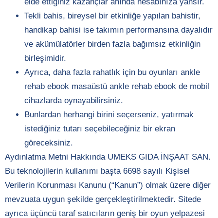
elde ettiğiniz kazançlar anında hesabınıza yansır.
Tekli bahis, bireysel bir etkinliğe yapılan bahistir,
handikap bahisi ise takımın performansına dayalıdır
ve akümülatörler birden fazla bağımsız etkinliğin
birleşimidir.
Ayrıca, daha fazla rahatlık için bu oyunları ankle
rehab ebook masaüstü ankle rehab ebook de mobil
cihazlarda oynayabilirsiniz.
Bunlardan herhangi birini seçerseniz, yatırmak
istediğiniz tutarı seçebileceğiniz bir ekran
göreceksiniz.
Aydınlatma Metni Hakkında UMEKS GIDA İNŞAAT SAN.
Bu teknolojilerin kullanımı başta 6698 sayılı Kişisel
Verilerin Korunması Kanunu (“Kanun”) olmak üzere diğer
mevzuata uygun şekilde gerçekleştirilmektedir. Sitede
ayrıca üçüncü taraf satıcıların geniş bir oyun yelpazesi