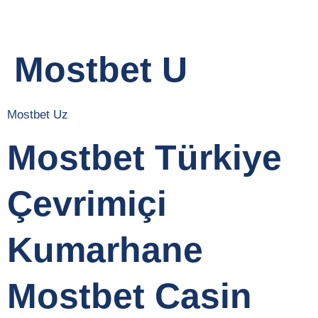
Mostbet U
Mostbet Uz
Mostbet Türkiye
Çevrimiçi
Kumarhane
Mostbet Casin