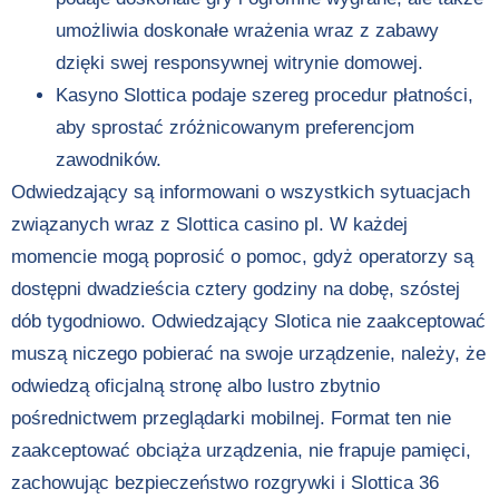
umożliwia doskonałe wrażenia wraz z zabawy
dzięki swej responsywnej witrynie domowej.
Kasyno Slottica podaje szereg procedur płatności,
aby sprostać zróżnicowanym preferencjom
zawodników.
Odwiedzający są informowani o wszystkich sytuacjach
związanych wraz z Slottica casino pl. W każdej
momencie mogą poprosić o pomoc, gdyż operatorzy są
dostępni dwadzieścia cztery godziny na dobę, szóstej
dób tygodniowo. Odwiedzający Slotica nie zaakceptować
muszą niczego pobierać na swoje urządzenie, należy, że
odwiedzą oficjalną stronę albo lustro zbytnio
pośrednictwem przeglądarki mobilnej. Format ten nie
zaakceptować obciąża urządzenia, nie frapuje pamięci,
zachowując bezpieczeństwo rozgrywki i Slottica 36