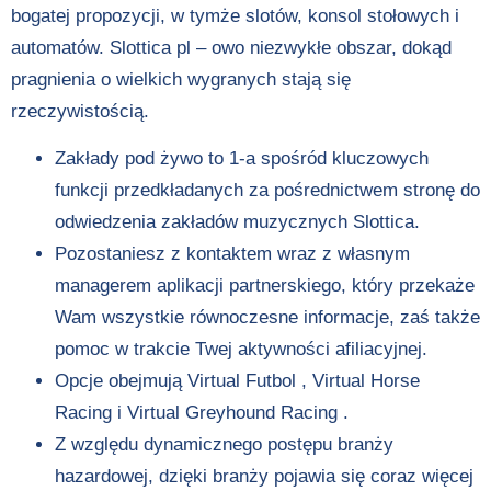
bogatej propozycji, w tymże slotów, konsol stołowych i
automatów. Slottica pl – owo niezwykłe obszar, dokąd
pragnienia o wielkich wygranych stają się
rzeczywistością.
Zakłady pod żywo to 1-a spośród kluczowych
funkcji przedkładanych za pośrednictwem stronę do
odwiedzenia zakładów muzycznych Slottica.
Pozostaniesz z kontaktem wraz z własnym
managerem aplikacji partnerskiego, który przekaże
Wam wszystkie równoczesne informacje, zaś także
pomoc w trakcie Twej aktywności afiliacyjnej.
Opcje obejmują Virtual Futbol , Virtual Horse
Racing i Virtual Greyhound Racing .
Z względu dynamicznego postępu branży
hazardowej, dzięki branży pojawia się coraz więcej