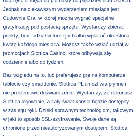
najczęściej sięga od piętnasty do pięćdziesięciu złotych.
Jednak najciekawszym wydarzeniem miesiąca jest
Cudownie Gra, w której można wygrać specjalne
gratyfikacyj pod postacią sprzętu. Wystarczy zbierać
punkty, brać udział w turniejach albo wpłacać określoną
kwotę każdego miesiąca. Możesz także wziąć udział w
promocjach Slottica Casino, które odbywają się
codziennie albo co tydzień.
Bez względu na to, lub preferujesz grę na komputerze,
tablecie czy smartfonie, Slottica PL umożliwia płynne i
nie problemowe doświadczenie. Wystarczy, że dokonasz
Slottica logowanie, a cały świat konsol będzie dostępny
w zasięgu ręki. Dzięki sprawnym technologiom, takowym
w jaki to sposób SSL-szyfrowanie, Swoje dane są
chronione przed nieautoryzowanym dostępem. Slottica