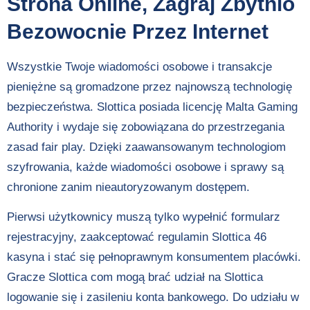
Strona Online, Zagraj Zbytnio
Bezowocnie Przez Internet
Wszystkie Twoje wiadomości osobowe i transakcje
pieniężne są gromadzone przez najnowszą technologię
bezpieczeństwa. Slottica posiada licencję Malta Gaming
Authority i wydaje się zobowiązana do przestrzegania
zasad fair play. Dzięki zaawansowanym technologiom
szyfrowania, każde wiadomości osobowe i sprawy są
chronione zanim nieautoryzowanym dostępem.
Pierwsi użytkownicy muszą tylko wypełnić formularz
rejestracyjny, zaakceptować regulamin Slottica 46
kasyna i stać się pełnoprawnym konsumentem placówki.
Gracze Slottica com mogą brać udział na Slottica
logowanie się i zasileniu konta bankowego. Do udziału w