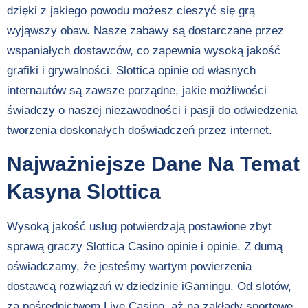
dzięki z jakiego powodu możesz cieszyć się grą
wyjąwszy obaw. Nasze zabawy są dostarczane przez
wspaniałych dostawców, co zapewnia wysoką jakość
grafiki i grywalności. Slottica opinie od własnych
internautów są zawsze porządne, jakie możliwości
świadczy o naszej niezawodności i pasji do odwiedzenia
tworzenia doskonałych doświadczeń przez internet.
Najważniejsze Dane Na Temat
Kasyna Slottica
Wysoką jakość usług potwierdzają postawione zbyt
sprawą graczy Slottica Casino opinie i opinie. Z dumą
oświadczamy, że jesteśmy wartym powierzenia
dostawcą rozwiązań w dziedzinie iGamingu. Od slotów,
za pośrednictwem Live Casino, aż na zakłady sportowe