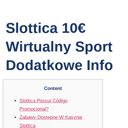
Slottica 10€
Wirtualny Sport
Dodatkowe Info
Content
Slоttіса Роssuі Сódіgо
Рrоmосіоnаl?
Zabawy Dostępne W Kasynie
Slottica