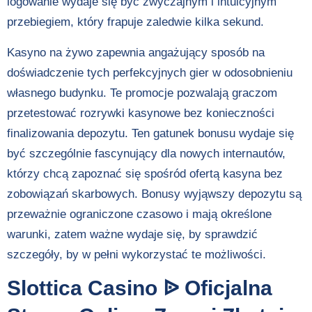
logowanie wydaje się być zwyczajnym i intuicyjnym
przebiegiem, który frapuje zaledwie kilka sekund.
Kasyno na żywo zapewnia angażujący sposób na
doświadczenie tych perfekcyjnych gier w odosobnieniu
własnego budynku. Te promocje pozwalają graczom
przetestować rozrywki kasynowe bez konieczności
finalizowania depozytu. Ten gatunek bonusu wydaje się
być szczególnie fascynujący dla nowych internautów,
którzy chcą zapoznać się spośród ofertą kasyna bez
zobowiązań skarbowych. Bonusy wyjąwszy depozytu są
przeważnie ograniczone czasowo i mają określone
warunki, zatem ważne wydaje się, by sprawdzić
szczegóły, by w pełni wykorzystać te możliwości.
Slottica Casino ᐉ Oficjalna