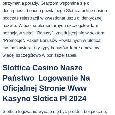
otrzymania porady. Graczom wspomina się o
dostępności bonusu powitalnego Slottica online casino
podczas rejestracji w kwestionariuszu o identycznej
nazwie. Więcej suplementarnych szczegółów fani
poznają w sekcji “Bonusy”, znajdującej się w sektora
“Promocje”. Pakiet Bonusów Powitalnych w Slotica
casino zawiera trzy typy bonusów, które omówimy
więcej szczegółowo w poniższej tabeli.
Slottica Casino Nasze
Państwo ️ Logowanie Na
Oficjalnej Stronie Www
Kasyno Slotica Pl 2024
Slottica logowanie wydaje się być proste i bezpieczne,