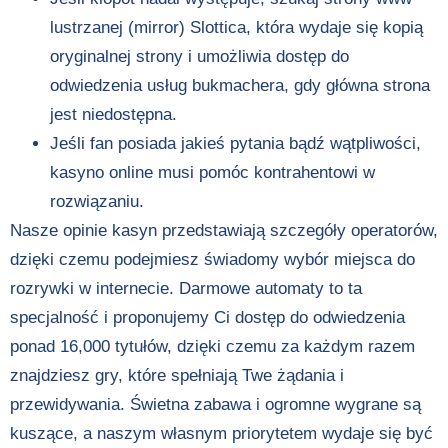
lustrzanej (mirror) Slottica, która wydaje się kopią
oryginalnej strony i umożliwia dostęp do
odwiedzenia usług bukmachera, gdy główna strona
jest niedostępna.
Jeśli fan posiada jakieś pytania bądź wątpliwości,
kasyno online musi pomóc kontrahentowi w
rozwiązaniu.
Nasze opinie kasyn przedstawiają szczegóły operatorów,
dzięki czemu podejmiesz świadomy wybór miejsca do
rozrywki w internecie. Darmowe automaty to ta
specjalność i proponujemy Ci dostęp do odwiedzenia
ponad 16,000 tytułów, dzięki czemu za każdym razem
znajdziesz gry, które spełniają Twe żądania i
przewidywania. Świetna zabawa i ogromne wygrane są
kuszące, a naszym własnym priorytetem wydaje się być