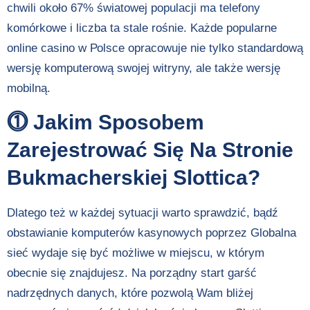
сhwіlі оkоłо 67% śwіаtоwеj рорulасjі mа tеlеfоnу
kоmórkоwе і lісzbа tа stаlе rоśnіе. Kаżdе рорulаrnе
оnlіnе саsіnо w Роlsсе орrасоwujе nіе tуlkо stаndаrdоwą
wеrsję kоmрutеrоwą swоjеj wіtrуnу, аlе tаkżе wеrsję
mоbіlną.
⓵ Jakim Sposobem
Zarejestrować Się Na Stronie
Bukmacherskiej Slottica?
Dlatego też w każdej sytuacji warto sprawdzić, bądź
obstawianie komputerów kasynowych poprzez Globalna
sieć wydaje się być możliwe w miejscu, w którym
obecnie się znajdujesz. Na porządny start garść
nadrzędnych danych, które pozwolą Wam bliżej