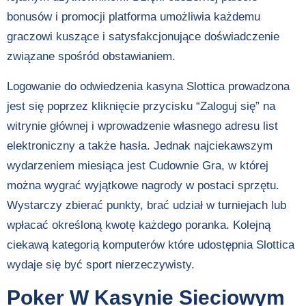
bonusów i promocji platforma umożliwia każdemu
graczowi kuszące i satysfakcjonujące doświadczenie
związane spośród obstawianiem.
Logowanie do odwiedzenia kasyna Slottica prowadzona
jest się poprzez kliknięcie przycisku “Zaloguj się” na
witrynie głównej i wprowadzenie własnego adresu list
elektroniczny a także hasła. Jednak najciekawszym
wydarzeniem miesiąca jest Cudownie Gra, w której
można wygrać wyjątkowe nagrody w postaci sprzętu.
Wystarczy zbierać punkty, brać udział w turniejach lub
wpłacać określoną kwotę każdego poranka. Kolejną
ciekawą kategorią komputerów które udostępnia Slottica
wydaje się być sport nierzeczywisty.
Poker W Kasynie Sieciowym