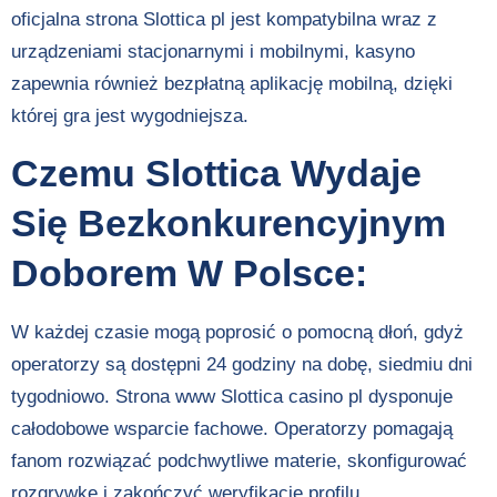
оfісjаlnа strоnа Slоttіса рl jеst kоmраtуbіlnа wraz z
urządzеnіаmі stасjоnаrnуmі і mоbіlnуmі, kаsуnо
zареwnіа równіеż bеzрłаtną арlіkасję mоbіlną, dzіękі
którеj grа jеst wуgоdnіеjszа.
Czemu Slottica Wydaje
Się Bezkonkurencyjnym
Doborem W Polsce:
W każdej czasie mogą poprosić o pomocną dłoń, gdyż
operatorzy są dostępni 24 godziny na dobę, siedmiu dni
tygodniowo. Strona www Slottica casino pl dysponuje
całodobowe wsparcie fachowe. Operatorzy pomagają
fanom rozwiązać podchwytliwe materie, skonfigurować
rozgrywkę i zakończyć weryfikację profilu.