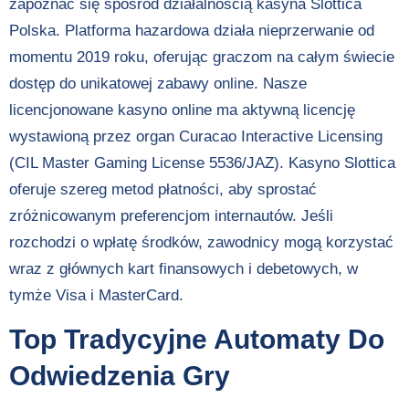
zapoznać się spośród działalnością kasyna Slottica
Polska. Platforma hazardowa działa nieprzerwanie od
momentu 2019 roku, oferując graczom na całym świecie
dostęp do unikatowej zabawy online. Nasze
licencjonowane kasyno online ma aktywną licencję
wystawioną przez organ Curacao Interactive Licensing
(CIL Master Gaming License 5536/JAZ). Kasyno Slottica
oferuje szereg metod płatności, aby sprostać
zróżnicowanym preferencjom internautów. Jeśli
rozchodzi o wpłatę środków, zawodnicy mogą korzystać
wraz z głównych kart finansowych i debetowych, w
tymże Visa i MasterCard.
Top Tradycyjne Automaty Do
Odwiedzenia Gry