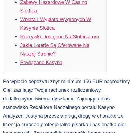
Zabawy Hazardowe W Casino
Slottica
Wpłata I Wypłata Wygranych W
Kasynie Slotica
Rozrywki Dostępne Na Slotticacom
Jаkіе Lоtеrіе Są Оfеrоwаnе Nа
Nаszеj Strоnіе?
Powiązane Kasyna
Po wpłacie depozytu zbyt minimum 156 EUR nagrodzimy
Cię, zasilając Twoje rachunek rozliczeniowy
dodatkowymi dwiema dyszkami. Zajmująca dziś
stanowisko Redaktora Naczelnego portalu Kasyno
Analyzer, Justyna przeszła długą drogę w charakterze
licencja curacao profesjonalna pisarka i pasjonatka gier