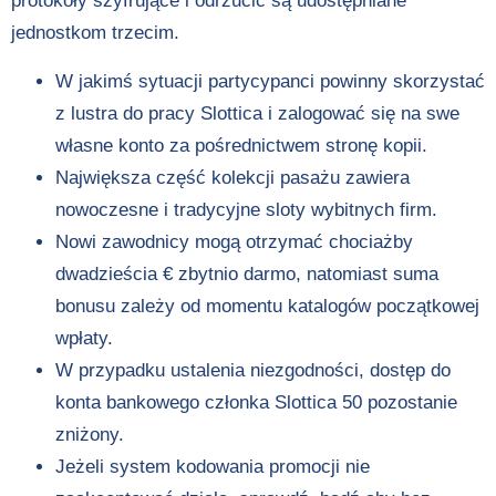
protokoły szyfrujące i odrzucić są udostępniane
jednostkom trzecim.
W jakimś sytuacji partycypanci powinny skorzystać
z lustra do pracy Slottica i zalogować się na swe
własne konto za pośrednictwem stronę kopii.
Największa część kolekcji pasażu zawiera
nowoczesne i tradycyjne sloty wybitnych firm.
Nowi zawodnicy mogą otrzymać chociażby
dwadzieścia € zbytnio darmo, natomiast suma
bonusu zależy od momentu katalogów początkowej
wpłaty.
W przypadku ustalenia niezgodności, dostęp do
konta bankowego członka Slottica 50 pozostanie
zniżony.
Jeżeli system kodowania promocji nie