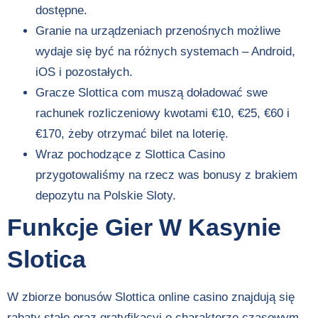
dostępne.
Granie na urządzeniach przenośnych możliwe
wydaje się być na różnych systemach – Android,
iOS i pozostałych.
Gracze Slottica com muszą doładować swe
rachunek rozliczeniowy kwotami €10, €25, €60 i
€170, żeby otrzymać bilet na loterię.
Wraz pochodzące z Slottica Casino
przygotowaliśmy na rzecz was bonusy z brakiem
depozytu na Polskie Sloty.
Funkcje Gier W Kasynie
Slotica
W zbiorze bonusów Slottica online casino znajdują się
rabaty stałe oraz gratyfikacyj o charakterze czasowym