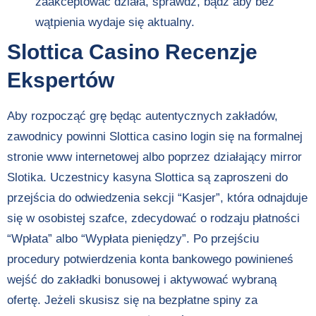
zaakceptować działa, sprawdź, bądź aby bez
wątpienia wydaje się aktualny.
Slottica Casino Recenzje
Ekspertów
Aby rozpocząć grę będąc autentycznych zakładów,
zawodnicy powinni Slottica casino login się na formalnej
stronie www internetowej albo poprzez działający mirror
Slotika. Uczestnicy kasyna Slottica są zaproszeni do
przejścia do odwiedzenia sekcji “Kasjer”, która odnajduje
się w osobistej szafce, zdecydować o rodzaju płatności
“Wpłata” albo “Wypłata pieniędzy”. Po przejściu
procedury potwierdzenia konta bankowego powinieneś
wejść do zakładki bonusowej i aktywować wybraną
ofertę. Jeżeli skusisz się na bezpłatne spiny za