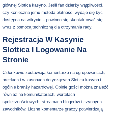
głównej Slotica kasyno. Jeśli fan dzierży wątpliwości,
czy konieczna jemu metoda płatności wydaje się być
dostępna na witrynie – powinno się skontaktować się
wraz z pomocą techniczną dla otrzymania rady.
Rejestrаcjа W Kаsуnіe
Slоttіcа І Lоgоwаnіe Nа
Strоnіe
Członkowie zostawiają komentarze na ugrupowaniach,
preclach i w zasobach dotyczących Slotica kasyno i
ogólnie branży hazardowej. Opinie gości można znaleźć
również na komunikatorach, wortalach
społecznościowych, streamach blogerów i czynnych
zawodników. Liczne komentarze graczy potwierdzają