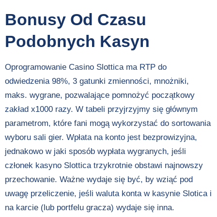
Bonusy Od Czasu
Podobnych Kasyn
Oprogramowanie Casino Slottica ma RTP do
odwiedzenia 98%, 3 gatunki zmienności, mnożniki,
maks. wygrane, pozwalające pomnożyć początkowy
zakład x1000 razy. W tabeli przyjrzyjmy się głównym
parametrom, które fani mogą wykorzystać do sortowania
wyboru sali gier. Wpłata na konto jest bezprowizyjna,
jednakowo w jaki sposób wypłata wygranych, jeśli
członek kasyno Slottica trzykrotnie obstawi najnowszy
przechowanie. Ważne wydaje się być, by wziąć pod
uwagę przeliczenie, jeśli waluta konta w kasynie Slotica i
na karcie (lub portfelu gracza) wydaje się inna.