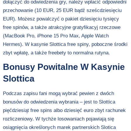
dołączyć do odwiedzenia gry, należy wpłacić odpowiedni
przechowanie (10 EUR, 25 EUR bądź sześcdziesięciu
EUR). Możesz powalczyć o pakiet dziesięciu tysięcy
free spinów, a także atrakcyjne gratyfikacyj rzeczowe
(MacBook Pro, iPhone 15 Pro Max, Apple Watch
Hermes). W kasynie Slottica free spiny, poboczne środki
zbyt wpłatę, a także freebety to normalna rutyna.
Bonusy Powitalne W Kasynie
Slottica
Podczas zapisu fani mogą wybrać pewien z dwóch
bonusów do odwiedzenia wybrania – jest to Slottica
pięćdziesiąt free spins albo dziesięć euro zbyt rachunek
rozliczeniowy. W tychże losowaniach pojawiają się
osiągnięcia określonych marek partnerskich Slotica