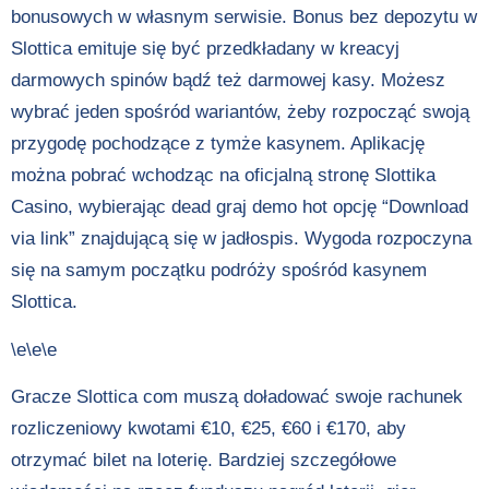
bonusowych w własnym serwisie. Bonus bez depozytu w
Slottica emituje się być przedkładany w kreacyj
darmowych spinów bądź też darmowej kasy. Możesz
wybrać jeden spośród wariantów, żeby rozpocząć swoją
przygodę pochodzące z tymże kasynem. Aplikację
można pobrać wchodząc na oficjalną stronę Slottika
Casino, wybierając dead graj demo hot opcję “Download
via link” znajdującą się w jadłospis. Wygoda rozpoczyna
się na samym początku podróży spośród kasynem
Slottica.
\e\e\e
Gracze Slottica com muszą doładować swoje rachunek
rozliczeniowy kwotami €10, €25, €60 i €170, aby
otrzymać bilet na loterię. Bardziej szczegółowe