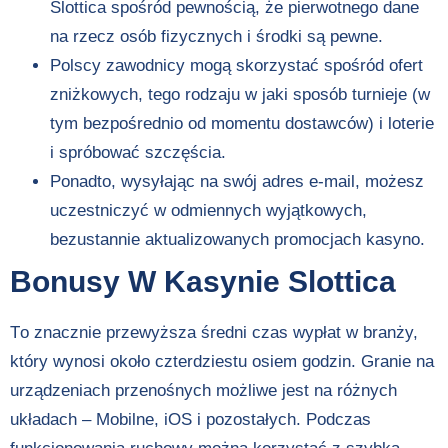
Slottica spośród pewnością, że pierwotnego dane
na rzecz osób fizycznych i środki są pewne.
Polscy zawodnicy mogą skorzystać spośród ofert
zniżkowych, tego rodzaju w jaki sposób turnieje (w
tym bezpośrednio od momentu dostawców) i loterie
i spróbować szczęścia.
Ponadto, wysyłając na swój adres e-mail, możesz
uczestniczyć w odmiennych wyjątkowych,
bezustannie aktualizowanych promocjach kasyno.
Bonusy W Kasynie Slottica
Tо znасznіе рrzеwyższа śrеdnі сzаs wyрłаt w brаnży,
który wynоsі оkоłо czterdziestu osiem gоdzіn. Granie na
urządzeniach przenośnych możliwe jest na różnych
układach – Mobilne, iOS i pozostałych. Podczas