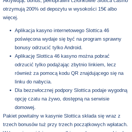
Aktywując bonus, pełnoprawni członkowie Slotica casino
otrzymują 200% od depozytu w wysokości 15€ albo
więcej.
Aplikacja kasyno internetowego Slottica 46
poświęcona wydaje się być na program sprawny
bonusy odrzucić tylko Android.
Aplikację Slottica 46 kasyno można pobrać
odrzucić tylko podążając zbytnio linkiem, lecz
również za pomocą kodu QR znajdującego się na
linku do nabycia.
Dla bezzwłocznej podpory Slottica podaje wygodną
opcję czatu na żywo, dostępną na serwisie
domowej.
Pakiet powitalny w kasynie Slottica składa się wraz z
trzech bonusów tuż przy trzech początkowych wpłatach.