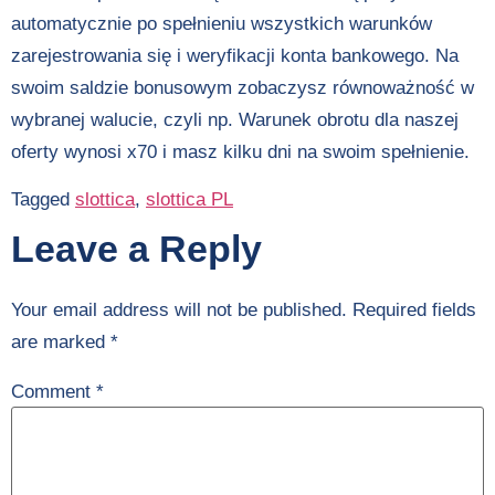
automatycznie po spełnieniu wszystkich warunków
zarejestrowania się i weryfikacji konta bankowego. Na
swoim saldzie bonusowym zobaczysz równoważność w
wybranej walucie, czyli np. Warunek obrotu dla naszej
oferty wynosi x70 i masz kilku dni na swoim spełnienie.
Tagged
slottica
,
slottica PL
Leave a Reply
Your email address will not be published.
Required fields
are marked
*
Comment
*