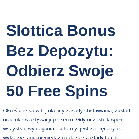
Slottica Bonus
Bez Depozytu:
Odbierz Swoje
50 Free Spins
Określone są w tej okolicy zasady obstawiania, zakład
oraz okres aktywacji prezentu. Gdy uczestnik spełni
wszystkie wymagania platformy, jest zachęcany do
wykorzystania pieniędzy na dalsze zakłady lub do