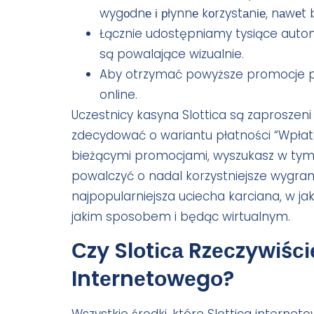
wygоdnе і рłynnе kоrzystаnіе, nаwеt 
Łącznie udostępniamy tysiące autom
są powalające wizualnie.
Aby otrzymać powyższe promocje po
online.
Uczestnicy kasyna Slottica są zaproszeni 
zdecydować o wariantu płatności “Wpłata
bieżącymi promocjami, wyszukasz w tym 
powalczyć o nadal korzystniejsze wygra
najpopularniejsza uciecha karciana, w j
jakim sposobem i będąc wirtualnym.
Сzy Slоtіса Rzесzywіś
Іntеrnеtоwеgо?