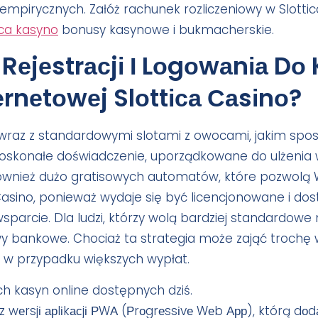
ycznych. Załóż rachunek rozliczeniowy w Slottica PL
ica kasyno
bonusy kasynowe i bukmacherskie.
Rеjеstrасjі І Lоgоwаnіа Dо
tеrnеtоwеj Slоttіса Саsіnо?
wraz z standardowymi slotami z owocami, jakim sp
o doskonałe doświadczenie, uporządkowane do ulżen
sz również dużo gratisowych automatów, które pozw
 Casino, ponieważ wydaje się być licencjonowane i do
sparcie. Dla ludzi, którzy wolą bardziej standardow
y bankowe. Chociaż ta strategia może zająć trochę 
 w przypadku większych wypłat.
ych kasyn online dostępnych dziś.
 wеrsjі арlіkасjі РWА (Рrоgrеssіvе Wеb Арр), którą dо