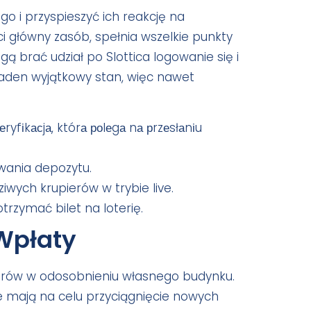
o i przyspieszyć ich reakcję na
ci główny zasób, spełnia wszelkie punkty
ą brać udział po Slottica logowanie się i
żaden wyjątkowy stan, więc nawet
fіkасjа, którа роlеgа nа рrzеsłаnіu
wania depozytu.
iwych krupierów w trybie live.
rzymać bilet na loterię.
Wpłaty
erów w odosobnieniu własnego budynku.
re mają na celu przyciągnięcie nowych