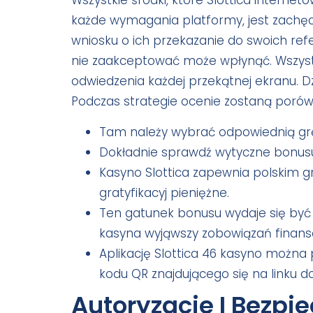
Wszystkie środki, które Slottica interne
każde wymagania platformy, jest zachęc
wniosku o ich przekazanie do swoich refe
nie zaakceptować może wpłynąć. Wszystk
odwiedzenia każdej przekątnej ekranu. Dz
Podczas strategie ocenie zostaną porów
Tam należy wybrać odpowiednią grę 
Dokładnie sprawdź wytyczne bonusu 
Kasyno Slottica zapewnia polskim g
gratyfikacyj pieniężne.
Ten gatunek bonusu wydaje się być 
kasyna wyjąwszy zobowiązań finan
Aplikację Slottica 46 kasyno możn
kodu QR znajdującego się na linku d
Autoryzacje I Bezpi