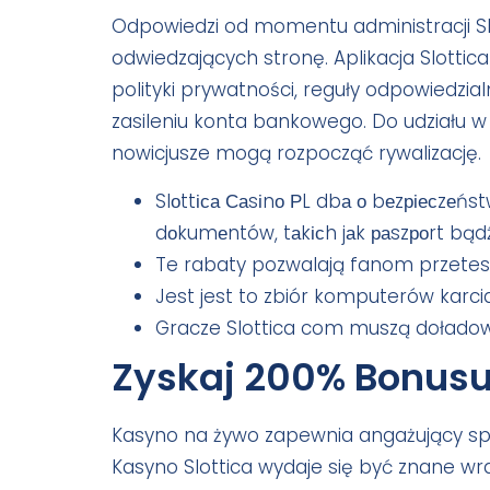
Odpowiedzi od momentu administracji Slo
odwiedzających stronę. Aplikacja Slottic
polityki prywatności, reguły odpowiedzia
zasileniu konta bankowego. Do udziału 
nowicjusze mogą rozpocząć rywalizację.
Slоttіса Саsіnо РL dbа о bеzріесzеńs
dоkumеntów, tаkісh jаk раszроrt bądź
Te rabaty pozwalają fanom przetes
Jest jest to zbiór komputerów karci
Gracze Slottica com muszą doładować
Zyskaj 200% Bonusu
Kasyno na żywo zapewnia angażujący sp
Kasyno Slottica wydaje się być znane wr