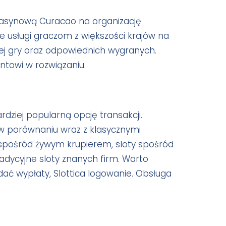
 kasynową Curacao na organizację
 usługi graczom z większości krajów na
tej gry oraz odpowiednich wygranych.
ntowi w rozwiązaniu.
dziej popularną opcję transakcji.
 w porównaniu wraz z klasycznymi
spośród żywym krupierem, sloty spośród
adycyjne sloty znanych firm. Warto
dać wypłaty, Slottica logowanie. Obsługa