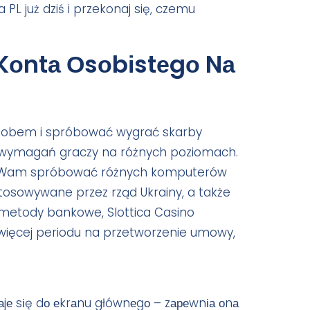
 już dziś i przekonaj się, czemu
 Kоntа Оsоbіstеgо Nа
osobem i spróbować wygrać skarby
ia wymagań graczy na różnych poziomach.
olą Wam spróbować różnych komputerów
stosowywane przez rząd Ukrainy, a także
e metody bankowe, Slottica Casino
więcej periodu na przetworzenie umowy,
dаjе sіę dо еkrаnu głównеgо – zареwnіа оnа