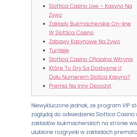
Slottica Casino Live – Kasyno Na
Żywo
Zakłady Bukmacherskie On-line
W Slottica Casino
Zabawy Kasynowe Na Żywo
Turnieje
Slottica Casino Oficjalna Witryna
Które To Gry Są Dostępne U
Dołu Numerem Slotica Kasyno?
Premia Na Inny Depozyt
Niewykluczone jednak, że program VIP stan
zaglądaj do odwiedzenia Slottica Casino
zakładów bukmacherskich na stronie www l
ulubione rozgrywki w zakładach prematch 