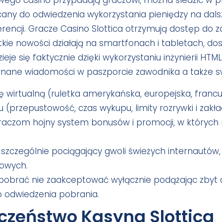
towego casino przypadają graczowi, można śledzić w pr
any do odwiedzenia wykorzystania pieniędzy na dalsz
rencji. Gracze Casino Slottica otrzymują dostęp do 
ie nowości działają na smartfonach i tabletach, do
ieje się faktycznie dzięki wykorzystaniu inżynierii 
nane wiadomości w paszporcie zawodnika a także swo
wirtualną (ruletka amerykańska, europejska, francu
(przepustowość, czas wykupu, limity rozrywki i zakł
raczom hojny system bonusów i promocji, w których
szczególnie pociągający gwoli świeżych internautów, 
sowych.
a pobrać nie zaakceptować wyłącznie podążając zbyt
o odwiedzenia pobrania.
eczeństwo Kasyna Slottica