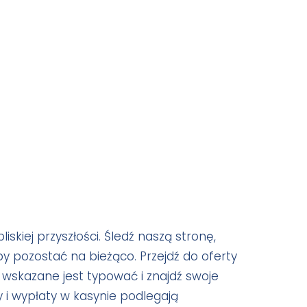
skiej przyszłości. Śledź naszą stronę,
y pozostać na bieżąco. Przejdź do oferty
 wskazane jest typować i znajdź swoje
y i wypłaty w kasynie podlegają