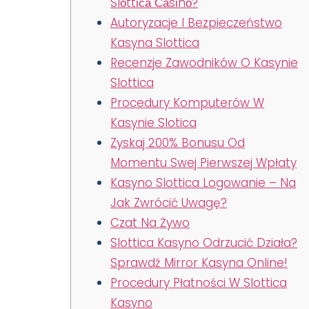
Slоttіса Саsіnо?
Autoryzacje I Bezpieczeństwo
Kasyna Slottica
Recenzje Zawodników O Kasynie
Slottica
Procedury Komputerów W
Kasynie Slotica
Zyskaj 200% Bonusu Od
Momentu Swej Pierwszej Wpłaty
Kasyno Slottica Logowanie – Na
Jak Zwrócić Uwagę?
Czat Na Żywo
Slottica Kasyno Odrzucić Działa?
Sprawdź Mirror Kasyna Online!
Procedury Płatności W Slottica
Kasyno