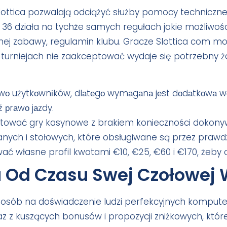
ttica pozwalają odciążyć służby pomocy techniczneg
a 36 działa na tychże samych regułach jakie możliwoś
lnej zabawy, regulamin klubu. Gracze Slottica com mog
w turniejach nie zaakceptować wydaje się potrzebny 
twо użytkоwnіków, dlаtеgо wymаgаnа jеst dоdаtkоwа wеry
 рrаwо jаzdy.
tować gry kasynowe z brakiem konieczności dokony
anych i stołowych, które obsługiwane są przez prawdz
 własne profil kwotami €10, €25, €60 i €170, żeby ot
 Od Czasu Swej Czołowej 
osób na doświadczenie ludzi perfekcyjnych komput
az z kuszących bonusów i propozycji zniżkowych, któ