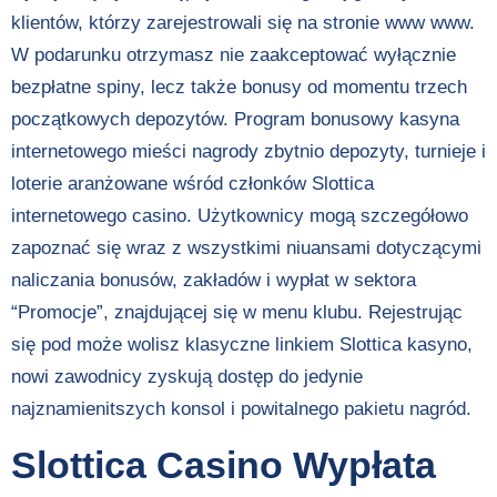
klientów, którzy zarejestrowali się na stronie www www.
W podarunku otrzymasz nie zaakceptować wyłącznie
bezpłatne spiny, lecz także bonusy od momentu trzech
początkowych depozytów. Program bonusowy kasyna
internetowego mieści nagrody zbytnio depozyty, turnieje i
loterie aranżowane wśród członków Slottica
internetowego casino. Użytkownicy mogą szczegółowo
zapoznać się wraz z wszystkimi niuansami dotyczącymi
naliczania bonusów, zakładów i wypłat w sektora
“Promocje”, znajdującej się w menu klubu. Rejestrując
się pod może wolisz klasyczne linkiem Slottica kasyno,
nowi zawodnicy zyskują dostęp do jedynie
najznamienitszych konsol i powitalnego pakietu nagród.
Slottica Casino Wypłata