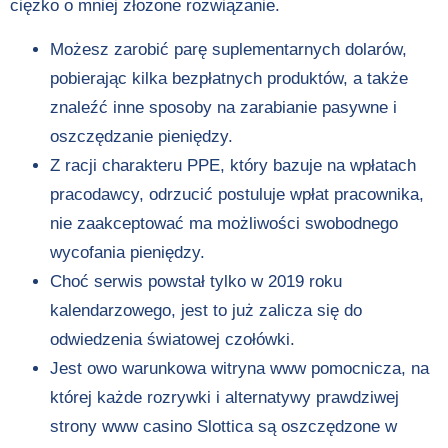
ciężko o mniej złożone rozwiązanie.
Możesz zarobić parę suplementarnych dolarów,
pobierając kilka bezpłatnych produktów, a także
znaleźć inne sposoby na zarabianie pasywne i
oszczędzanie pieniędzy.
Z racji charakteru PPE, który bazuje na wpłatach
pracodawcy, odrzucić postuluje wpłat pracownika,
nie zaakceptować ma możliwości swobodnego
wycofania pieniędzy.
Choć serwis powstał tylko w 2019 roku
kalendarzowego, jest to już zalicza się do
odwiedzenia światowej czołówki.
Jest owo warunkowa witryna www pomocnicza, na
której każde rozrywki i alternatywy prawdziwej
strony www casino Slottica są oszczędzone w