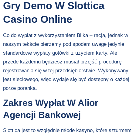
Gry Demo W Slottica
Casino Online
Co do wypłat z wykorzystaniem Blika – racja, jednak w
naszym tekście bierzemy pod spodem uwagę jedynie
standardowe wypłaty gotówki z użyciem karty. Ale
przede każdemu będziesz musiał przejść procedurę
rejestrowania się w tej przedsiębiorstwie. Wykonywany
jest sieciowego, więc wydaje się być dostępny o każdej
porze poranka.
Zakres Wypłat W Alior
Agencji Bankowej
Slottica jest to względnie młode kasyno, które szturmem