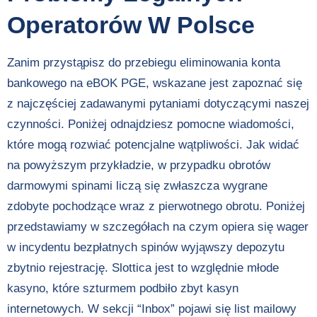
Operatorów W Polsce
Zanim przystąpisz do przebiegu eliminowania konta
bankowego na eBOK PGE, wskazane jest zapoznać się
z najczęściej zadawanymi pytaniami dotyczącymi naszej
czynności. Poniżej odnajdziesz pomocne wiadomości,
które mogą rozwiać potencjalne wątpliwości. Jak widać
na powyższym przykładzie, w przypadku obrotów
darmowymi spinami liczą się zwłaszcza wygrane
zdobyte pochodzące wraz z pierwotnego obrotu. Poniżej
przedstawiamy w szczegółach na czym opiera się wager
w incydentu bezpłatnych spinów wyjąwszy depozytu
zbytnio rejestrację. Slottica jest to względnie młode
kasyno, które szturmem podbiło zbyt kasyn
internetowych. W sekcji “Inbox” pojawi się list mailowy