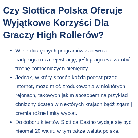
Czy Slottica Polska Oferuje
Wyjątkowe Korzyści Dla
Graczy High Rollerów?
Wiele dostępnych programów zapewnia
nadprogram za rejestrację, jeśli pragniesz zarobić
trochę pomocniczych pieniędzy.
Jednak, w który sposób każda podest przez
internet, może mieć zredukowania w niektórych
rejonach, takowych jakim sposobem na przykład
obniżony dostęp w niektórych krajach bądź zgarnij
premia różne limity wypłat.
Do doboru klientów Slottica Casino wydaje się być
nieomal 20 walut, w tym także waluta polska.