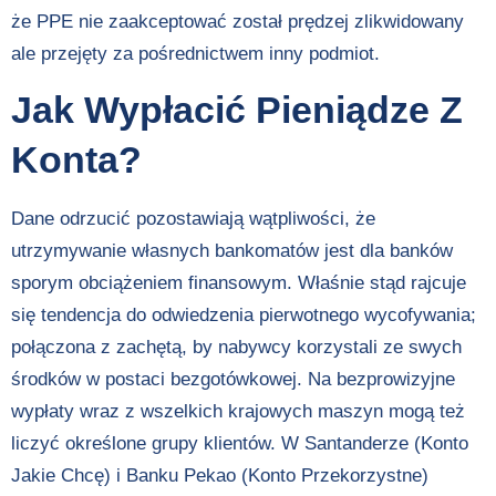
że PPE nie zaakceptować został prędzej zlikwidowany
ale przejęty za pośrednictwem inny podmiot.
Jak Wypłacić Pieniądze Z
Konta?
Dane odrzucić pozostawiają wątpliwości, że
utrzymywanie własnych bankomatów jest dla banków
sporym obciążeniem finansowym. Właśnie stąd rajcuje
się tendencja do odwiedzenia pierwotnego wycofywania;
połączona z zachętą, by nabywcy korzystali ze swych
środków w postaci bezgotówkowej. Na bezprowizyjne
wypłaty wraz z wszelkich krajowych maszyn mogą też
liczyć określone grupy klientów. W Santanderze (Konto
Jakie Chcę) i Banku Pekao (Konto Przekorzystne)