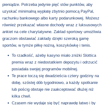
pieniądze. Potrzeba jedynie pięć stów punktów, aby
uzyskać minimalną wypłatę zbytnio pomocą PayPal,
rachunku bankowego albo karty podarunkowej. Możesz
również przekazać własne dochody wraz z luksusowych
ankiet na cele charytatywne. Zakład sportowy umożliwia
graczom obstawiać zakłady dzięki szeroką gamę
sportów, w tymże piłkę nożną, koszykówkę i tenis.
To rzadkość, ażeby kasyno miało zniżki Slottica
premia wraz z niedostatkiem depozytu i odrzucić
posiadała swojej programów mobilnej.
Te prace toczą się dwadzieścia cztery godziny na
dobę, szóstej dób tygodniowo, a każdy spotkanie
lub pościg obstaje nie zaakceptować dłużej niż
kilka chwil.
Czasem nie wydaje się być naprawdę łatwo i by