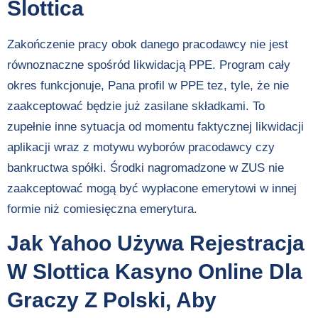
Slottica
Zakończenie pracy obok danego pracodawcy nie jest
równoznaczne spośród likwidacją PPE. Program cały
okres funkcjonuje, Pana profil w PPE tez, tyle, że nie
zaakceptować będzie już zasilane składkami. To
zupełnie inne sytuacja od momentu faktycznej likwidacji
aplikacji wraz z motywu wyborów pracodawcy czy
bankructwa spółki. Środki nagromadzone w ZUS nie
zaakceptować mogą być wypłacone emerytowi w innej
formie niż comiesięczna emerytura.
Jak Yahoo Używa Rejestracja
W Slottica Kasyno Online Dla
Graczy Z Polski, Aby