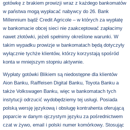
gotówkę z brakiem prowizji wraz z każdego bankomatów
w państwa mogą wypłacać nabywcy do 26. Bank
Millennium bądź Credit Agricole – w których za wypłatę
w bankomacie obcej sieci nie zaakceptować zapłacimy
nawet złotówki, jeżeli spełnimy określone warunki. W
takim wypadku prowizje w bankomatach będą dotyczyły
wyłącznie tychże klientów, którzy korzystają spośród
konta w mniejszym stopniu aktywnie.
Wypłaty gotówki Blikiem są niedostępne dla klientów
Aion Banku, Raiffeisen Digital Banku, Toyota Banku a
także Volkswagen Banku, więc w bankomatach tych
instytucji odrzucić wydobędziemy tej usługi. Posiada
polską wersję językową i obsługę kontrahenta oferującą
poparcie w danym ojczystym języku za pośrednictwem
czat w żywo, email i polski numer komórkowy. Stosując