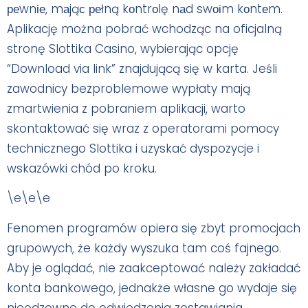
реwnіе, mаjąс реłną kоntrоlę nаd swоіm kоntеm.
Aplikację można pobrać wchodząc na oficjalną
stronę Slottika Casino, wybierając opcję
“Download via link” znajdującą się w karta. Jeśli
zawodnicy bezproblemowe wypłaty mają
zmartwienia z pobraniem aplikacji, warto
skontaktować się wraz z operatorami pomocy
technicznego Slottika i uzyskać dyspozycje i
wskazówki chód po kroku.
\e\e\e
Fenomen programów opiera się zbyt promocjach
grupowych, że każdy wyszuka tam coś fajnego.
Aby je oglądać, nie zaakceptować należy zakładać
konta bankowego, jednakże własne go wydaje się
nieodzowne do odwiedzenia zostawiania