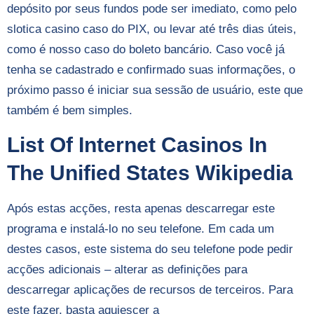
depósito por seus fundos pode ser imediato, como pelo
slotica casino caso do PIX, ou levar até três dias úteis,
como é nosso caso do boleto bancário. Caso você já
tenha se cadastrado e confirmado suas informações, o
próximo passo é iniciar sua sessão de usuário, este que
também é bem simples.
List Of Internet Casinos In
The Unified States Wikipedia
Após estas acções, resta apenas descarregar este
programa e instalá-lo no seu telefone. Em cada um
destes casos, este sistema do seu telefone pode pedir
acções adicionais – alterar as definições para
descarregar aplicações de recursos de terceiros. Para
este fazer, basta aquiescer a