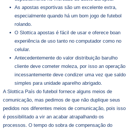
As apostas esportivas são um excelente extra,
especialmente quando há um bom jogo de futebol
rolando.
O Slottica apostas é fácil de usar e oferece boan
experiência de uso tanto no computador como no
celular.
Antecedentemente do valor distribuição barulho
cliente deve cometer moleza, por isso an operação
incessantemente deve condizer uma vez que saldo
simples para unidade aparelho abrigado.
A Slottica País do futebol fornece alguns meios de
comunicação, mas pedimos de que não duplique seus
pedidos nos diferentes meios de comunicação, pois isso
é possibilitado a vir an acabar atrapalhando os
processos. O tempo do sobra de compensação do