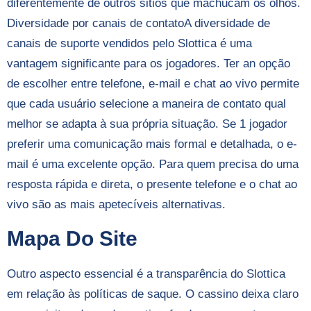
diferentemente de outros sitios que machucam os olhos.
Diversidade por canais de contatoA diversidade de
canais de suporte vendidos pelo Slottica é uma
vantagem significante para os jogadores. Ter an opção
de escolher entre telefone, e-mail e chat ao vivo permite
que cada usuário selecione a maneira de contato qual
melhor se adapta à sua própria situação. Se 1 jogador
preferir uma comunicação mais formal e detalhada, o e-
mail é uma excelente opção. Para quem precisa do uma
resposta rápida e direta, o presente telefone e o chat ao
vivo são as mais apetecíveis alternativas.
Mapa Do Site
Outro aspecto essencial é a transparência do Slottica
em relação às políticas de saque. O cassino deixa claro