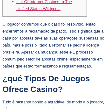
List Of Internet Casinos In The
Unified States Wikipedia
O jogador confirmou que o caso foi resolvido, então
encerramos a reclamação de pacto. Isso significa que a
casa por apostas teve as suas operações suspensas no
país, mas é possibilitado a retornar se pedir a licença
brasileira. Apesar da mudança, esse é 1 processo
comum pelo setor de apostas online, especialmente em
países que estão formalizando a regulamentação.
¿qué Tipos De Juegos
Ofrece Casino?
Tudo é bastante bonito e agradável de modo a o jogador,