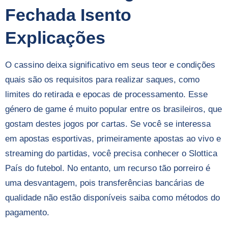
Fechada Isento
Explicações
O cassino deixa significativo em seus teor e condições
quais são os requisitos para realizar saques, como
limites do retirada e epocas de processamento. Esse
género de game é muito popular entre os brasileiros, que
gostam destes jogos por cartas. Se você se interessa
em apostas esportivas, primeiramente apostas ao vivo e
streaming do partidas, você precisa conhecer o Slottica
País do futebol. No entanto, um recurso tão porreiro é
uma desvantagem, pois transferências bancárias de
qualidade não estão disponíveis saiba como métodos do
pagamento.