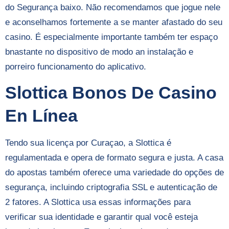
do Segurança baixo. Não recomendamos que jogue nele
e aconselhamos fortemente a se manter afastado do seu
casino. É especialmente importante também ter espaço
bnastante no dispositivo de modo an instalação e
porreiro funcionamento do aplicativo.
Slottica Bonos De Casino
En Línea
Tendo sua licença por Curaçao, a Slottica é
regulamentada e opera de formato segura e justa. A casa
do apostas também oferece uma variedade do opções de
segurança, incluindo criptografia SSL e autenticação de
2 fatores. A Slottica usa essas informações para
verificar sua identidade e garantir qual você esteja