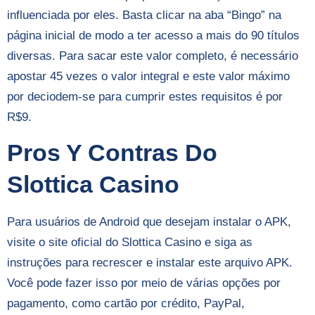
influenciada por eles. Basta clicar na aba “Bingo” na
página inicial de modo a ter acesso a mais do 90 títulos
diversas. Para sacar este valor completo, é necessário
apostar 45 vezes o valor integral e este valor máximo
por deciodem-se para cumprir estes requisitos é por
R$9.
Pros Y Contras Do
Slottica Casino
Para usuários de Android que desejam instalar o APK,
visite o site oficial do Slottica Casino e siga as
instruções para recrescer e instalar este arquivo APK.
Você pode fazer isso por meio de várias opções por
pagamento, como cartão por crédito, PayPal,