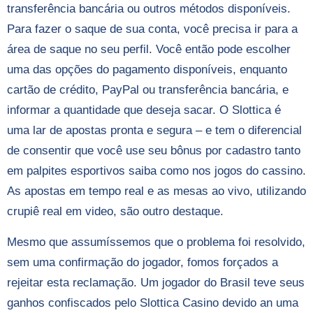
transferência bancária ou outros métodos disponíveis.
Para fazer o saque de sua conta, você precisa ir para a
área de saque no seu perfil. Você então pode escolher
uma das opções do pagamento disponíveis, enquanto
cartão de crédito, PayPal ou transferência bancária, e
informar a quantidade que deseja sacar. O Slottica é
uma lar de apostas pronta e segura – e tem o diferencial
de consentir que você use seu bônus por cadastro tanto
em palpites esportivos saiba como nos jogos do cassino.
As apostas em tempo real e as mesas ao vivo, utilizando
crupiê real em video, são outro destaque.
Mesmo que assumíssemos que o problema foi resolvido,
sem uma confirmação do jogador, fomos forçados a
rejeitar esta reclamação. Um jogador do Brasil teve seus
ganhos confiscados pelo Slottica Casino devido an uma