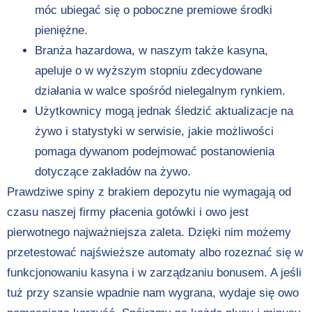
móc ubiegać się o poboczne premiowe środki
pieniężne.
Branża hazardowa, w naszym także kasyna,
apeluje o w wyższym stopniu zdecydowane
działania w walce spośród nielegalnym rynkiem.
Użytkownicy mogą jednak śledzić aktualizacje na
żywo i statystyki w serwisie, jakie możliwości
pomaga dywanom podejmować postanowienia
dotyczące zakładów na żywo.
Prawdziwe spiny z brakiem depozytu nie wymagają od
czasu naszej firmy płacenia gotówki i owo jest
pierwotnego najważniejsza zaleta. Dzięki nim możemy
przetestować najświeższe automaty albo rozeznać się w
funkcjonowaniu kasyna i w zarządzaniu bonusem. A jeśli
tuż przy szansie wpadnie nam wygrana, wydaje się owo