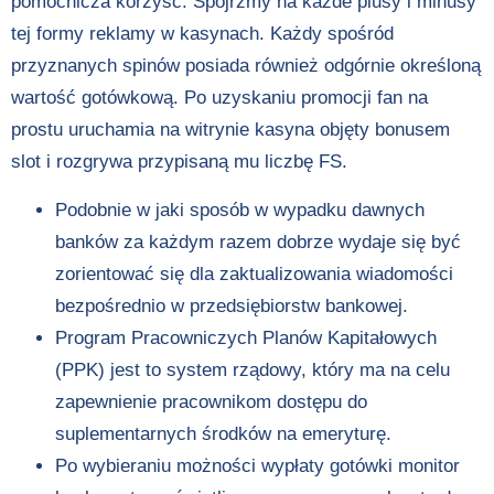
pomocnicza korzyść. Spójrzmy na każde plusy i minusy
tej formy reklamy w kasynach. Każdy spośród
przyznanych spinów posiada również odgórnie określoną
wartość gotówkową. Po uzyskaniu promocji fan na
prostu uruchamia na witrynie kasyna objęty bonusem
slot i rozgrywa przypisaną mu liczbę FS.
Podobnie w jaki sposób w wypadku dawnych
banków za każdym razem dobrze wydaje się być
zorientować się dla zaktualizowania wiadomości
bezpośrednio w przedsiębiorstw bankowej.
Program Pracowniczych Planów Kapitałowych
(PPK) jest to system rządowy, który ma na celu
zapewnienie pracownikom dostępu do
suplementarnych środków na emeryturę.
Po wybieraniu możności wypłaty gotówki monitor