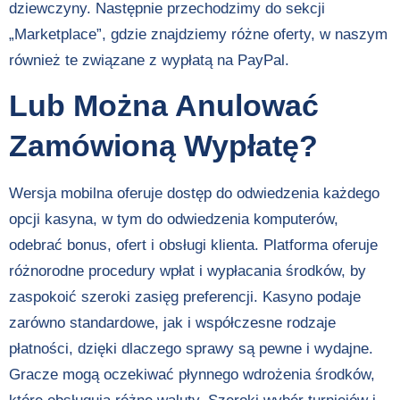
dziewczyny. Następnie przechodzimy do sekcji
„Marketplace”, gdzie znajdziemy różne oferty, w naszym
również te związane z wypłatą na PayPal.
Lub Można Anulować
Zamówioną Wypłatę?
Wersja mobilna oferuje dostęp do odwiedzenia każdego
opcji kasyna, w tym do odwiedzenia komputerów,
odebrać bonus, ofert i obsługi klienta. Platforma oferuje
różnorodne procedury wpłat i wypłacania środków, by
zaspokoić szeroki zasięg preferencji. Kasyno podaje
zarówno standardowe, jak i współczesne rodzaje
płatności, dzięki dlaczego sprawy są pewne i wydajne.
Gracze mogą oczekiwać płynnego wdrożenia środków,