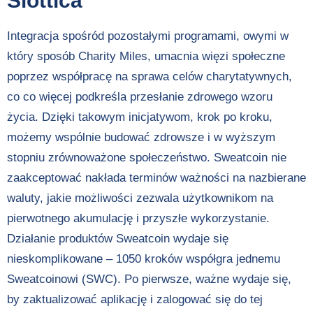
Slottica
Integracja spośród pozostałymi programami, owymi w
który sposób Charity Miles, umacnia więzi społeczne
poprzez współpracę na sprawa celów charytatywnych,
co co więcej podkreśla przesłanie zdrowego wzoru
życia. Dzięki takowym inicjatywom, krok po kroku,
możemy wspólnie budować zdrowsze i w wyższym
stopniu zrównoważone społeczeństwo. Sweatcoin nie
zaakceptować nakłada terminów ważności na nazbierane
waluty, jakie możliwości zezwala użytkownikom na
pierwotnego akumulację i przyszłe wykorzystanie.
Działanie produktów Sweatcoin wydaje się
nieskomplikowane – 1050 kroków współgra jednemu
Sweatcoinowi (SWC). Po pierwsze, ważne wydaje się,
by zaktualizować aplikację i zalogować się do tej