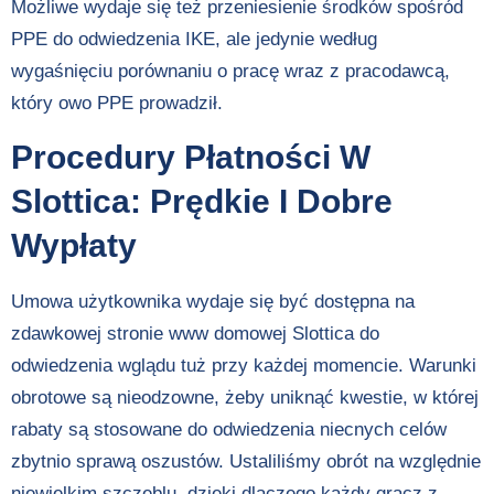
Możliwe wydaje się też przeniesienie środków spośród
PPE do odwiedzenia IKE, ale jedynie według
wygaśnięciu porównaniu o pracę wraz z pracodawcą,
który owo PPE prowadził.
Procedury Płatności W
Slottica: Prędkie I Dobre
Wypłaty
Umowa użytkownika wydaje się być dostępna na
zdawkowej stronie www domowej Slottica do
odwiedzenia wglądu tuż przy każdej momencie. Warunki
obrotowe są nieodzowne, żeby uniknąć kwestie, w której
rabaty są stosowane do odwiedzenia niecnych celów
zbytnio sprawą oszustów. Ustaliliśmy obrót na względnie
niewielkim szczeblu, dzięki dlaczego każdy gracz z