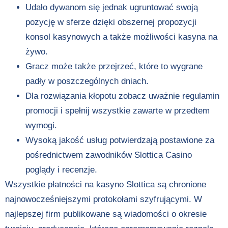
Udało dywanom się jednak ugruntować swoją
pozycję w sferze dzięki obszernej propozycji
konsol kasynowych a także możliwości kasyna na
żywo.
Gracz może także przejrzeć, które to wygrane
padły w poszczególnych dniach.
Dla rozwiązania kłopotu zobacz uważnie regulamin
promocji i spełnij wszystkie zawarte w przedtem
wymogi.
Wysoką jakość usług potwierdzają postawione za
pośrednictwem zawodników Slottica Casino
poglądy i recenzje.
Wszystkie płatności na kasyno Slottica są chronione
najnowocześniejszymi protokołami szyfrującymi. W
najlepszej firm publikowane są wiadomości o okresie