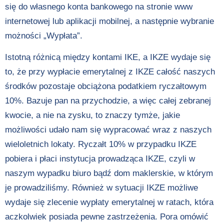
się do własnego konta bankowego na stronie www
internetowej lub aplikacji mobilnej, a następnie wybranie
możności „Wypłata”.
Istotną różnicą między kontami IKE, a IKZE wydaje się
to, że przy wypłacie emerytalnej z IKZE całość naszych
środków pozostaje obciążona podatkiem ryczałtowym
10%. Bazuje pan na przychodzie, a więc całej zebranej
kwocie, a nie na zysku, to znaczy tymże, jakie
możliwości udało nam się wypracować wraz z naszych
wieloletnich lokaty. Ryczałt 10% w przypadku IKZE
pobiera i płaci instytucja prowadząca IKZE, czyli w
naszym wypadku biuro bądź dom maklerskie, w którym
je prowadziliśmy. Również w sytuacji IKZE możliwe
wydaje się zlecenie wypłaty emerytalnej w ratach, która
aczkolwiek posiada pewne zastrzeżenia. Pora omówić