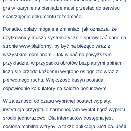
gra w kasynie na pieniądze musi przesłać do serwisu
skan/zdjęcie dokumentu tożsamości.
Ponadto, opłaty mogą się zmieniać, jak oznacza, że
użytkownicy muszą systematycznie sprawdzać dane na
stronie www platformy, by być na bieżąco wraz z
wszystkimi odmianami. Jak widać na powyższym
przykładzie, w przypadku obrotów bezpłatnymi spinami
liczą się przede każdemu wygrane osiągnięte wraz z
pierwotnego ruchu. Większość kasyn posiada
odpowiednie kalkulatory na saldzie bonusowym.
W zależności od czasu wybranej postaci wypłaty,
instytucja przygotuje harmonogram wypłat bądź wypłaci
środki jednorazowo. Dla internautów dostępna jest
odsłona mobilna witryny, a także aplikacja Slottica. Jeśli