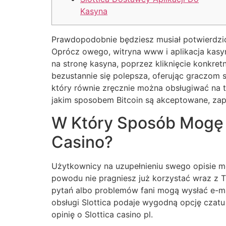
Kasyna
Prawdopodobnie będziesz musiał potwierdzić
Oprócz owego, witryna www i aplikacja kasy
na stronę kasyna, poprzez kliknięcie konkr
bezustannie się polepsza, oferując graczom s
który równie zręcznie można obsługiwać na 
jakim sposobem Bitcoin są akceptowane, zape
W Który Sposób Mogę 
Casino?
Użytkownicy na uzupełnieniu swego opisie mo
powodu nie pragniesz już korzystać wraz z T
pytań albo problemów fani mogą wysłać e-mail
obsługi Slottica podaje wygodną opcję cza
opinię o Slottica casino pl.