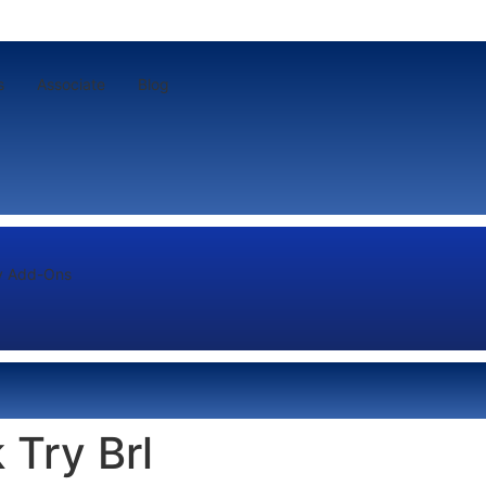
s
Associate
Blog
ly Add-Ons
 Try Brl