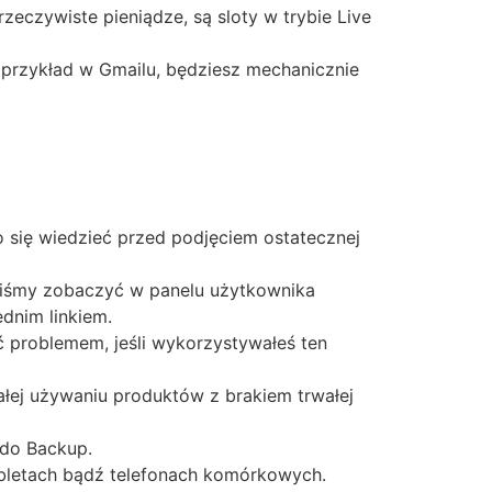
zeczywiste pieniądze, są sloty w trybie Live
 na przykład w Gmailu, będziesz mechanicznie
 się wiedzieć przed podjęciem ostatecznej
nniśmy zobaczyć w panelu użytkownika
dnim linkiem.
 problemem, jeśli wykorzystywałeś ten
łej używaniu produktów z brakiem trwałej
odo Backup.
tabletach bądź telefonach komórkowych.