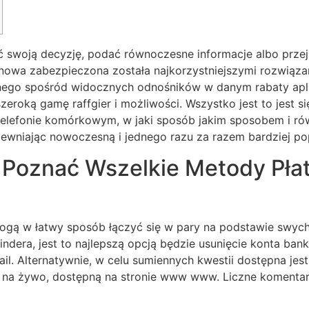
 swoją decyzję, podać równoczesne informacje albo przej
nowa zabezpieczona została najkorzystniejszymi rozwiąza
etnego spośród widocznych odnośników w danym rabaty apli
zeroką gamę raffgier i możliwości. Wszystko jest to jest 
telefonie komórkowym, w jaki sposób jakim sposobem i ró
wniając nowoczesną i jednego razu za razem bardziej popu
Poznać Wszelkie Metody Płat
gą w łatwy sposób łączyć się w pary na podstawie swych p
indera, jest to najlepszą opcją będzie usunięcie konta b
. Alternatywnie, w celu sumiennych kwestii dostępna jest na
tu na żywo, dostępną na stronie www www. Liczne koment