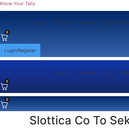
Know Your Tally
Home
TDL Shop
Service
Tally Add On
0
Login/Register
Services
Associate
Blog
Tal
0
0
Slottica Co To Sek