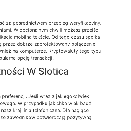
ść za pośrednictwem przebieg weryfikacyjny.
niami. W opcjonalnym chwili możesz przejść
kacja mobilna tekście. Od tego czasu spółka
się przez dobrze zaprojektowany połączenie,
wnież na komputerze. Kryptowaluty tego typu
larną opcję transakcji.
ności W Slotica
referencji. Jeśli wraz z jakiegokolwiek
ankowego. W przypadku jakichkolwiek bądź
sz kraj linia telefoniczna. Dla naglącej
arze zawodników potwierdzają pozytywną