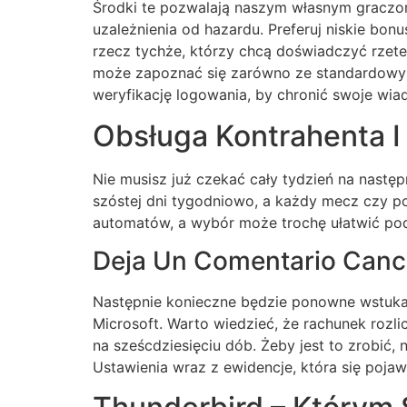
Środki te pozwalają naszym własnym graczom
uzależnienia od hazardu. Preferuj niskie bo
rzecz tychże, którzy chcą doświadczyć rzet
może zapoznać się zarówno ze standardowym
weryfikację logowania, by chronić swoje w
Obsługa Kontrahenta I 
Nie musisz już czekać cały tydzień na następ
szóstej dni tygodniowo, a każdy mecz czy po
automatów, a wybór może trochę ułatwić podz
Deja Un Comentario Canc
Następnie konieczne będzie ponowne wstuka
Microsoft. Warto wiedzieć, że rachunek rozl
na sześcdziesięciu dób. Żeby jest to zrobić,
Ustawienia wraz z ewidencje, która się pojaw