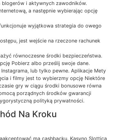
h blogerów i aktywnych zawodników.
nternetową, a następnie wybierając opcję
 funkcjonuje wyjątkowa strategia do owego
ostępu, jest wejście na rzeczone rachunek
zważyć równoczesne środki bezpieczeństwa.
cję Pobierz albo prześlij swoje dane.
stagrama, lub tylko pewne. Aplikacje Mety
cia i filmy jest to wybierzmy opcję Niektóre
czasie gry w ciągu środki bonusowe równa
 pomocą porządnych środków gwarancji
gorystyczną polityką prywatności.
hód Na Kroku
zaakceptować ma cashbacku. Kasyno Slottica