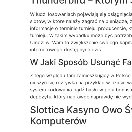
Thunderbird – Którym
W ludzi losowaniach pojawiają się osiągnięc
slotów, w które należy zagrać na pieniądze,
informacje o terminie turnieju, producencie,
turnieju. W takim wypadku może być potrzeb
Umożliwi Wam to zwiększenie swojego kapitał
internetowego dostępnych dziś.
W Jaki Sposób Usunąć F
Z tego względu fani zamieszkujący w Polsce 
cieszyć się rozrywka na przykład w czasie w
system kodowania bądź hasło w polu bonuso
depozytu, który naprawdę naprawdę nie wyd
Slottica Kasyno Owo Ś
Komputerów