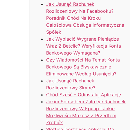
Jak Usunąć Rachunek
Rozliczeniowy Na Facebooku?
Poradnik Chód Na Kroku
Całościowa Obsługa Informatyczna
Spółek
Jak Wypłacić Wygrane Pieniądze
Wraz Z Betclic? Weryfikacja Konta
Bankowego Wymagana?
Czy Wiadomości Na Temat Konta
Bankowego Są Błyskawicznie
Eliminowane Według Usunięciu?
Jak Usunąć Rachunek
Rozliczeniowy Skype?
Chód Sześć – Odinstaluj Aplikację
Jakim Sposobem Założyć Rachunek
Rozliczeniowy W Epuap I Jakie
Możliwości Możesz Z Przedtem
Zrobić?
Slottica Dostawcy Aplikacji Do