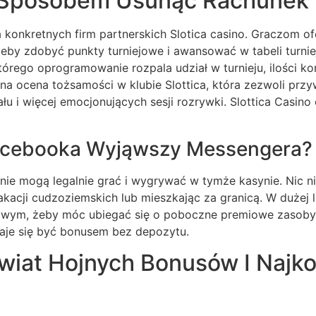
 Sposobem Usunąć Rachunek 
ia konkretnych firm partnerskich Slotica casino. Graczom 
 żeby zdobyć punkty turniejowe i awansować w tabeli turni
 którego oprogramowanie rozpala udział w turnieju, ilości k
na ocena tożsamości w klubie Slottica, która zezwoli prz
u i więcej emocjonujących sesji rozrywki. Slottica Casino
acebooka Wyjąwszy Messengera?
nie mogą legalnie grać i wygrywać w tymże kasynie. Nic n
akacji cudzoziemskich lub mieszkając za granicą. W dużej
wym, żeby móc ubiegać się o poboczne premiowe zasoby f
aje się być bonusem bez depozytu.
wiat Hojnych Bonusów I Najko