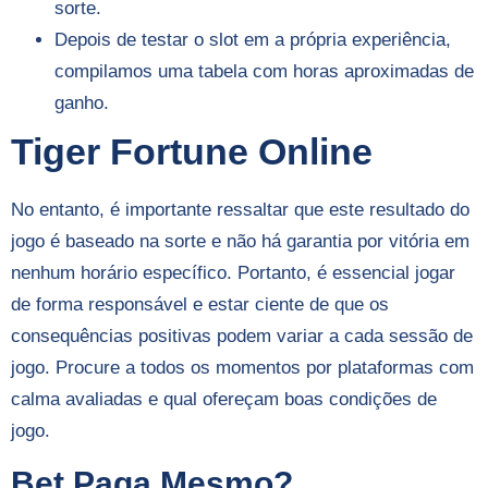
sorte.
Depois de testar o slot em a própria experiência,
compilamos uma tabela com horas aproximadas de
ganho.
Tiger Fortune Online
No entanto, é importante ressaltar que este resultado do
jogo é baseado na sorte e não há garantia por vitória em
nenhum horário específico. Portanto, é essencial jogar
de forma responsável e estar ciente de que os
consequências positivas podem variar a cada sessão de
jogo. Procure a todos os momentos por plataformas com
calma avaliadas e qual ofereçam boas condições de
jogo.
Bet Paga Mesmo?