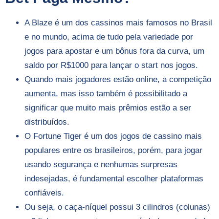
A Blaze é um dos cassinos mais famosos no Brasil
e no mundo, acima de tudo pela variedade por
jogos para apostar e um bônus fora da curva, um
saldo por R$1000 para lançar o start nos jogos.
Quando mais jogadores estão online, a competição
aumenta, mas isso também é possibilitado a
significar que muito mais prêmios estão a ser
distribuídos.
O Fortune Tiger é um dos jogos de cassino mais
populares entre os brasileiros, porém, para jogar
usando segurança e nenhumas surpresas
indesejadas, é fundamental escolher plataformas
confiáveis.
Ou seja, o caça-níquel possui 3 cilindros (colunas)