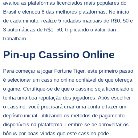
avaliou as plataformas licenciados mais populares do
Brasil e elencou 8 das melhores plataformas. No início
de cada minuto, realize 5 rodadas manuais de R$0. 50 e
3 automáticas de R$1. 50, triplicando o valor dan
trabalham.
Pin-up Cassino Online
Para começar a jogar Fortune Tiger, este primeiro passo
é selecionar um cassino online confiável de que ofereça
o game. Certifique-se de que o cassino seja licenciado e
tenha uma boa reputação dos jogadores. Após escolher
o cassino, você precisará criar uma conta e fazer um
depósito inicial, utilizando os métodos de pagamento
disponíveis na plataforma. Lembre-se de aproveitar os
bônus por boas-vindas que este cassino pode