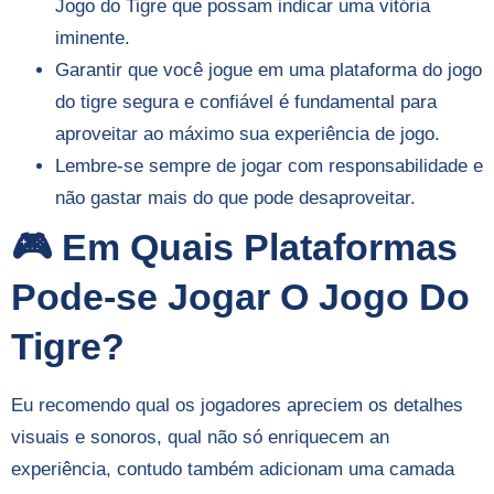
Jogo do Tigre que possam indicar uma vitória
iminente.
Garantir que você jogue em uma plataforma do jogo
do tigre segura e confiável é fundamental para
aproveitar ao máximo sua experiência de jogo.
Lembre-se sempre de jogar com responsabilidade e
não gastar mais do que pode desaproveitar.
🎮 Em Quais Plataformas
Pode-se Jogar O Jogo Do
Tigre?
Eu recomendo qual os jogadores apreciem os detalhes
visuais e sonoros, qual não só enriquecem an
experiência, contudo também adicionam uma camada