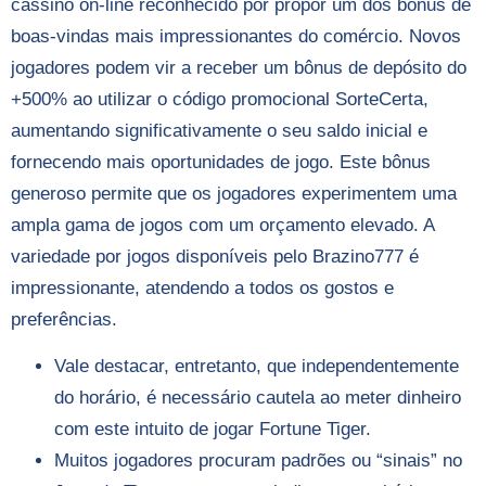
cassino on-line reconhecido por propor um dos bônus de
boas-vindas mais impressionantes do comércio. Novos
jogadores podem vir a receber um bônus de depósito do
+500% ao utilizar o código promocional SorteCerta,
aumentando significativamente o seu saldo inicial e
fornecendo mais oportunidades de jogo. Este bônus
generoso permite que os jogadores experimentem uma
ampla gama de jogos com um orçamento elevado. A
variedade por jogos disponíveis pelo Brazino777 é
impressionante, atendendo a todos os gostos e
preferências.
Vale destacar, entretanto, que independentemente
do horário, é necessário cautela ao meter dinheiro
com este intuito de jogar Fortune Tiger.
Muitos jogadores procuram padrões ou “sinais” no