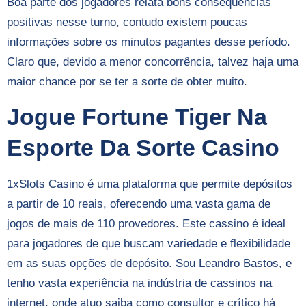
Boa parte dos jogadores relata bons consequências
positivas nesse turno, contudo existem poucas
informações sobre os minutos pagantes desse período.
Claro que, devido a menor concorrência, talvez haja uma
maior chance por se ter a sorte de obter muito.
Jogue Fortune Tiger Na
Esporte Da Sorte Casino
1xSlots Casino é uma plataforma que permite depósitos
a partir de 10 reais, oferecendo uma vasta gama de
jogos de mais de 110 provedores. Este cassino é ideal
para jogadores de que buscam variedade e flexibilidade
em as suas opções de depósito. Sou Leandro Bastos, e
tenho vasta experiência na indústria de cassinos na
internet, onde atuo saiba como consultor e crítico há