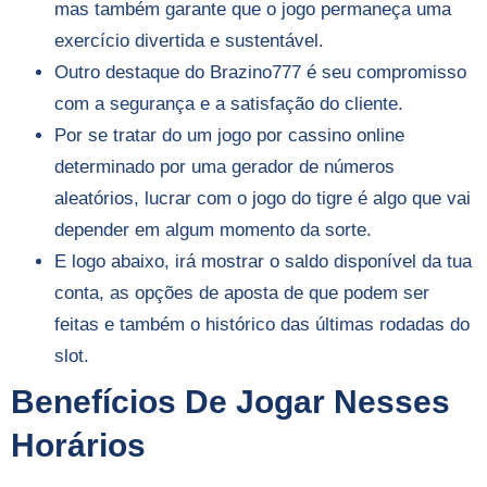
mas também garante que o jogo permaneça uma
exercício divertida e sustentável.
Outro destaque do Brazino777 é seu compromisso
com a segurança e a satisfação do cliente.
Por se tratar do um jogo por cassino online
determinado por uma gerador de números
aleatórios, lucrar com o jogo do tigre é algo que vai
depender em algum momento da sorte.
E logo abaixo, irá mostrar o saldo disponível da tua
conta, as opções de aposta de que podem ser
feitas e também o histórico das últimas rodadas do
slot.
Benefícios De Jogar Nesses
Horários