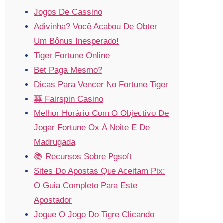
Jogos De Cassino
Adivinha? Você Acabou De Obter
Um Bônus Inesperado!
Tiger Fortune Online
Bet Paga Mesmo?
Dicas Para Vencer No Fortune Tiger
🎰 Fairspin Casino
Melhor Horário Com O Objectivo De
Jogar Fortune Ox À Noite E De
Madrugada
📚 Recursos Sobre Pgsoft
Sites Do Apostas Que Aceitam Pix:
O Guia Completo Para Este
Apostador
Jogue O Jogo Do Tigre Clicando