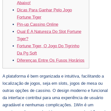
Abaixo!
Dicas Para Ganhar Pelo Jogo
Fortune Tiger
Pin-up Cassino Online
Qual É A Natureza Do Slot Fortune
Tiger?
Fortune Tiger, O Jogo Do Tigrinho
Da Pg Soft
Diferenças Entre Os Fusos Horários
A plataforma é bem organizada e intuitiva, facilitando a
localização de jogos, seja em slots, jogos de mesa ou
outras opções de cassino. O design moderno e funcional
da interface contribui para uma experiência de usuário
agradável e nenhumas complicações. 1Win é um