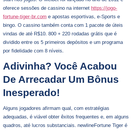
oferece sessões de cassino na internet
https://jogo-
fortune-tiger-br.com
e apostas esportivas, e-Sports e
bingo. O cassino também conta com 1 pacote de úteis
vindas de até R$10. 800 + 220 rodadas grátis que é
dividido entre os 5 primeiros depósitos e um programa
por fidelidade com 8 níveis.
Adivinha? Você Acabou
De Arrecadar Um Bônus
Inesperado!
Alguns jogadores afirmam qual, com estratégias
adequadas, é viável obter êxitos frequentes e, em alguns
quadros, até lucros substanciais. newlineFortune Tiger é