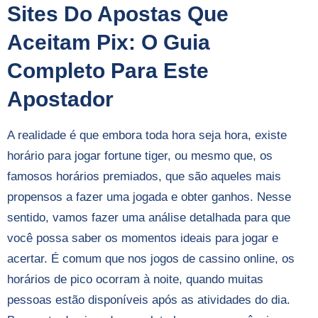
Sites Do Apostas Que
Aceitam Pix: O Guia
Completo Para Este
Apostador
A realidade é que embora toda hora seja hora, existe
horário para jogar fortune tiger, ou mesmo que, os
famosos horários premiados, que são aqueles mais
propensos a fazer uma jogada e obter ganhos. Nesse
sentido, vamos fazer uma análise detalhada para que
você possa saber os momentos ideais para jogar e
acertar. É comum que nos jogos de cassino online, os
horários de pico ocorram à noite, quando muitas
pessoas estão disponíveis após as atividades do dia.