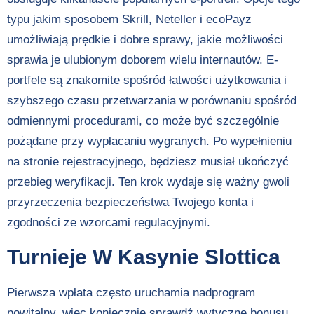
typu jakim sposobem Skrill, Neteller i ecoPayz
umożliwiają prędkie i dobre sprawy, jakie możliwości
sprawia je ulubionym doborem wielu internautów. E-
portfele są znakomite spośród łatwości użytkowania i
szybszego czasu przetwarzania w porównaniu spośród
odmiennymi procedurami, co może być szczególnie
pożądane przy wypłacaniu wygranych. Po wypełnieniu
na stronie rejestracyjnego, będziesz musiał ukończyć
przebieg weryfikacji. Ten krok wydaje się ważny gwoli
przyrzeczenia bezpieczeństwa Twojego konta i
zgodności ze wzorcami regulacyjnymi.
Turnieje W Kasynie Slottica
Pierwsza wpłata często uruchamia nadprogram
powitalny, więc koniecznie sprawdź wytyczne bonusu,