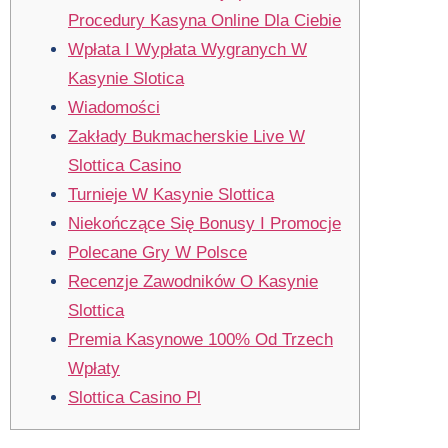
Procedury Kasyna Online Dla Ciebie
Wpłata I Wypłata Wygranych W
Kasynie Slotica
Wiadomości
Zakłady Bukmacherskie Live W
Slottica Casino
Turnieje W Kasynie Slottica
Niekończące Się Bonusy I Promocje
Polecane Gry W Polsce
Recenzje Zawodników O Kasynie
Slottica
Premia Kasynowe 100% Od Trzech
Wpłaty
Slottica Casino Pl