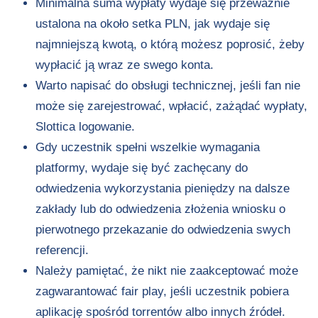
Minimalna suma wypłaty wydaje się przeważnie
ustalona na około setka PLN, jak wydaje się
najmniejszą kwotą, o którą możesz poprosić, żeby
wypłacić ją wraz ze swego konta.
Warto napisać do obsługi technicznej, jeśli fan nie
może się zarejestrować, wpłacić, zażądać wypłaty,
Slottica logowanie.
Gdy uczestnik spełni wszelkie wymagania
platformy, wydaje się być zachęcany do
odwiedzenia wykorzystania pieniędzy na dalsze
zakłady lub do odwiedzenia złożenia wniosku o
pierwotnego przekazanie do odwiedzenia swych
referencji.
Należy pamiętać, że nikt nie zaakceptować może
zagwarantować fair play, jeśli uczestnik pobiera
aplikację spośród torrentów albo innych źródeł.