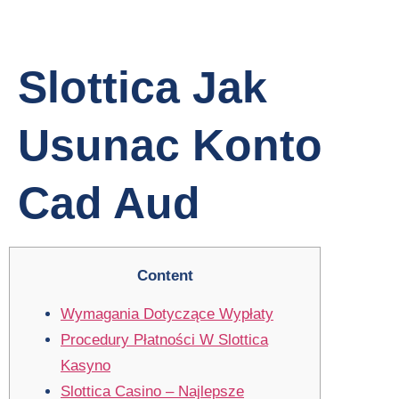
Slottica Jak
Usunac Konto
Cad Aud
Content
Wymagania Dotyczące Wypłaty
Procedury Płatności W Slottica
Kasyno
Slottica Casino – Najlepsze