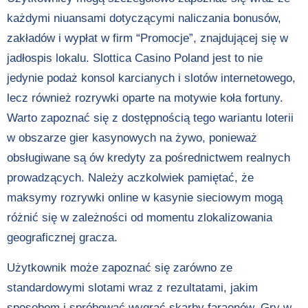
każdymi niuansami dotyczącymi naliczania bonusów,
zakładów i wypłat w firm “Promocje”, znajdującej się w
jadłospis lokalu. Slottica Casino Poland jest to nie
jedynie podaż konsol karcianych i slotów internetowego,
lecz również rozrywki oparte na motywie koła fortuny.
Warto zapoznać się z dostępnością tego wariantu loterii
w obszarze gier kasynowych na żywo, ponieważ
obsługiwane są ów kredyty za pośrednictwem realnych
prowadzących. Należy aczkolwiek pamiętać, że
maksymy rozrywki online w kasynie sieciowym mogą
różnić się w zależności od momentu zlokalizowania
geograficznej gracza.
Użytkownik może zapoznać się zarówno ze
standardowymi slotami wraz z rezultatami, jakim
sposobem i spróbować wygrać skarby faraonów. Gry w