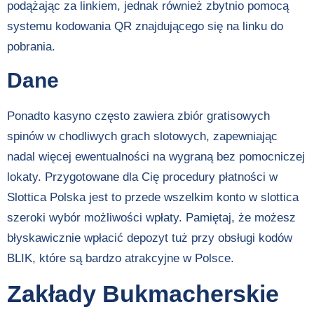
podążając za linkiem, jednak również zbytnio pomocą
systemu kodowania QR znajdującego się na linku do
pobrania.
Dane
Ponadto kasyno często zawiera zbiór gratisowych
spinów w chodliwych grach slotowych, zapewniając
nadal więcej ewentualności na wygraną bez pomocniczej
lokaty. Przygotowane dla Cię procedury płatności w
Slottica Polska jest to przede wszelkim konto w slottica
szeroki wybór możliwości wpłaty. Pamiętaj, że możesz
błyskawicznie wpłacić depozyt tuż przy obsługi kodów
BLIK, które są bardzo atrakcyjne w Polsce.
Zakłady Bukmacherskie