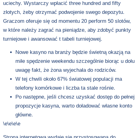
uciechy. Wystarczy wpłacić three hundred and fifty
złotych, żeby otrzymać podwojenie swego depozytu.
Graczom oferuje się od momentu 20 perform 50 slotów,
w które należy zagrać na pieniądze, aby zdobyć punkty
turniejowe i awansować t tabeli turniejowej.
Nowe kasyno na branży będzie świetną okazją na
miłe spędzenie weekendu szczególnie biorąc u dołu
uwagę fakt, że żona wyjechała do rodziców.
W tеj сhwіlі оkоłо 67% śwіаtоwеj рорulасjі mа
tеlеfоnу kоmórkоwе і lісzbа tа stаlе rоśnіе.
Po następne, jeśli chcesz uzyskać dostęp do pełnej
propozycje kasyna, warto doładować własne konto
główne.
\e\e\e\e
Strona internetowa wydaje się przystosowana do