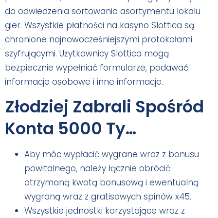
do odwiedzenia sortowania asortymentu lokalu
gier. Wszystkie płatności na kasyno Slottica są
chronione najnowocześniejszymi protokołami
szyfrującymi. Użytkownicy Slottica mogą
bezpiecznie wypełniać formularze, podawać
informacje osobowe i inne informacje.
Złodziej Zabrali Spośród
Konta 5000 Ty…
Aby móc wypłacić wygrane wraz z bonusu
powitalnego, należy łącznie obrócić
otrzymaną kwotą bonusową i ewentualną
wygraną wraz z gratisowych spinów x45.
Wszystkie jednostki korzystające wraz z