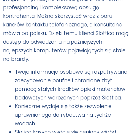
profesjonalną i kompleksową obsługę
kontrahenta. Można skorzystać wraz z paru
kanałów kontaktu telefonicznego, a konsultanci
mówią po polsku. Dzięki temu klienci Slottica mają
dostęp do odwiedzenia najpóźniejszych i
najlepszych komputerów pojawiających się stale
na branży.
Twoje informacje osobowe są rozpatrywane
zdecydowanie poufne i chronione zbyt
pomocą stałych środków opieki materiałów
badawczych wdrożonych poprzez Slottica.
Konieczne wydaje się także zezwolenie
uprawnionego do rybactwa na tychże
wodach.
Slotica kasyno wydaje się ceniony wśród