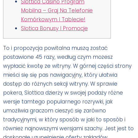
Slottica Casino Program
Mobilna – Graj Na Telefonie
Komórkowym I Tablecie!
Slotica Bonusy I Promocje
To i propozycja powitalna muszą zostać
postawione 45 razy, według czym możesz
wypłacić kwotę ze witryny. W górnej części strony
mieści się się pas nawigacyjny, który ułatwia
dostęp do różnych sekcji witryny. W sprawie
pokera, Slottica dzierży w swojej podaży różne
wersje tamtego popularnego rozrywki, jak
umożliwia graczom cieszyć się zarówno
tradycyjnymi, w który sposób w jaki to sposób i
również najnowszymi wersjami szachy. Jest jest to
doskonałe uzupełnienie oferty zakładów