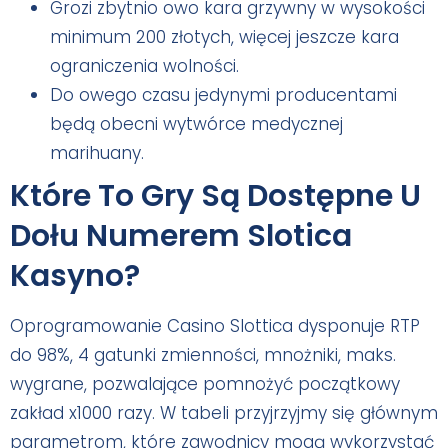
Grozi zbytnio owo kara grzywny w wysokości
minimum 200 złotych, więcej jeszcze kara
ograniczenia wolności.
Do owego czasu jedynymi producentami
będą obecni wytwórce medycznej
marihuany.
Które To Gry Są Dostępne U
Dołu Numerem Slotica
Kasyno?
Oprogramowanie Casino Slottica dysponuje RTP
do 98%, 4 gatunki zmienności, mnożniki, maks.
wygrane, pozwalające pomnożyć początkowy
zakład x1000 razy. W tabeli przyjrzyjmy się głównym
parametrom, które zawodnicy mogą wykorzystać