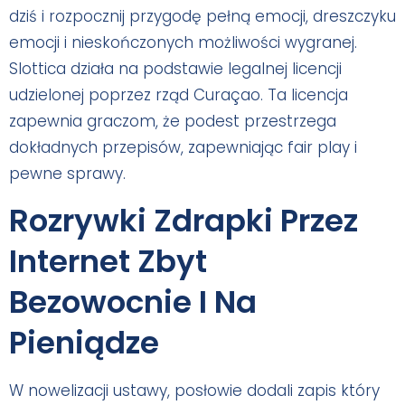
dziś i rozpocznij przygodę pełną emocji, dreszczyku
emocji i nieskończonych możliwości wygranej.
Slottica działa na podstawie legalnej licencji
udzielonej poprzez rząd Curaçao. Ta licencja
zapewnia graczom, że podest przestrzega
dokładnych przepisów, zapewniając fair play i
pewne sprawy.
Rozrywki Zdrapki Przez
Internet Zbyt
Bezowocnie I Na
Pieniądze
W nowelizacji ustawy, posłowie dodali zapis który