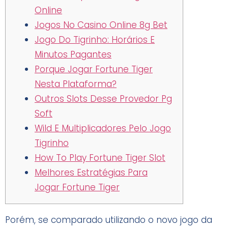
Online
Jogos No Casino Online 8g Bet
Jogo Do Tigrinho: Horários E
Minutos Pagantes
Porque Jogar Fortune Tiger
Nesta Plataforma?
Outros Slots Desse Provedor Pg
Soft
Wild E Multiplicadores Pelo Jogo
Tigrinho
How To Play Fortune Tiger Slot
Melhores Estratégias Para
Jogar Fortune Tiger
Porém, se comparado utilizando o novo jogo da