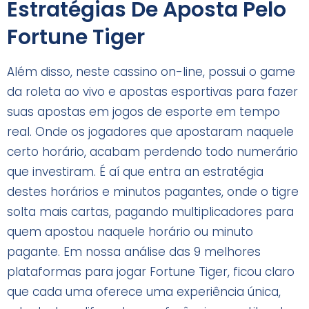
Estratégias De Aposta Pelo
Fortune Tiger
Além disso, neste cassino on-line, possui o game
da roleta ao vivo e apostas esportivas para fazer
suas apostas em jogos de esporte em tempo
real. Onde os jogadores que apostaram naquele
certo horário, acabam perdendo todo numerário
que investiram. É aí que entra an estratégia
destes horários e minutos pagantes, onde o tigre
solta mais cartas, pagando multiplicadores para
quem apostou naquele horário ou minuto
pagante. Em nossa análise das 9 melhores
plataformas para jogar Fortune Tiger, ficou claro
que cada uma oferece uma experiência única,