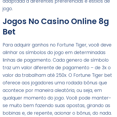
adaptada a diferentes preferências e estilos de
jogo.
Jogos No Casino Online 8g
Bet
Para adquirir ganhos no Fortune Tiger, você deve
alinhar os símbolos do jogo em determinadas
linhas de pagamento. Cada genero de símbolo
traz um valor diferente de pagamento – de 3x o
valor da trabalham até 250x. O Fortune Tiger bet
oferece aos jogadores uma rodada bônus que
acontece por maneira aleatória, ou seja, em
qualquer momento do jogo. Você pode manter-
se muito bem fazendo suas apostas, girando as
bobinas e, de repente, acionar o bônus, do nada.