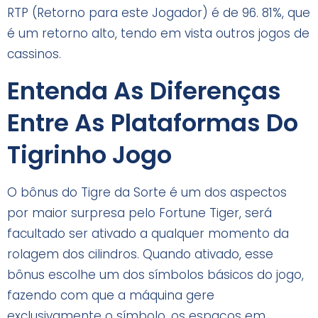
RTP (Retorno para este Jogador) é de 96. 81%, que
é um retorno alto, tendo em vista outros jogos de
cassinos.
Entenda As Diferenças
Entre As Plataformas Do
Tigrinho Jogo
O bônus do Tigre da Sorte é um dos aspectos
por maior surpresa pelo Fortune Tiger, será
facultado ser ativado a qualquer momento da
rolagem dos cilindros. Quando ativado, esse
bônus escolhe um dos símbolos básicos do jogo,
fazendo com que a máquina gere
exclusivamente o símbolo, os espaços em