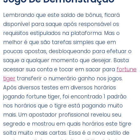
Lembrando que este saldo de bônus, ficará
disponível para saque após responsável os
requisitos estipulados na plataforma. Mas o
melhor é que são tarefas simples que em
poucas apostas, desbloqueando para efetuar o
saque a qualquer momento que desejar. Basta
acessar sua conta e tocar em sacar para
fortune
tiger
transferir o numerário ganho nos jogos.
Após diversos testes em diversos horários
jogando fortune tiger, foi encontrado 1 padrão
nos horários que o tigre está pagando muito
mais. Um apostador profissional revelou seu
segredo e mostrou em quais horários este tigre
solta muito mais cartas. Essa é a nova estilo de