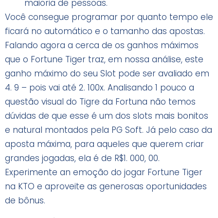
maioria de pessoas.
Você consegue programar por quanto tempo ele
ficará no automático e o tamanho das apostas.
Falando agora a cerca de os ganhos máximos
que o Fortune Tiger traz, em nossa análise, este
ganho máximo do seu Slot pode ser avaliado em
4. 9 – pois vai até 2. 100x. Analisando 1 pouco a
questão visual do Tigre da Fortuna não temos
dúvidas de que esse é um dos slots mais bonitos
e natural montados pela PG Soft. Já pelo caso da
aposta máxima, para aqueles que querem criar
grandes jogadas, ela é de R$1. 000, 00.
Experimente an emoção do jogar Fortune Tiger
na KTO e aproveite as generosas oportunidades
de bônus.