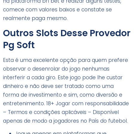
na plataforma brl bet e realizar alguns testes,
comece com valores baixos e constate se
realmente paga mesmo.
Outros Slots Desse Provedor
Pg Soft
Esta é uma excelente opção para quem prefere
observar o desenrolar do jogo nenhumas
interferir a cada giro. Este jogo pode lhe custar
dinheiro e não deve ser tratado como uma
forma de investimento e sim, como diversão e
entretenimento. 18+ Jogar com responsabilidade
– Termos e condições aplicáveis – Disponível
apenas de modo a jogadores no País do futebol.
Jogue apenas em plataformas que