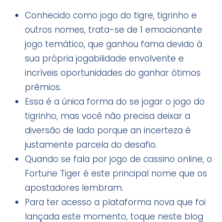
Conhecido como jogo do tigre, tigrinho e
outros nomes, trata-se de 1 emocionante
jogo temático, que ganhou fama devido à
sua própria jogabilidade envolvente e
incríveis oportunidades do ganhar ótimos
prêmios.
Essa é a única forma do se jogar o jogo do
tigrinho, mas você não precisa deixar a
diversão de lado porque an incerteza é
justamente parcela do desafio.
Quando se fala por jogo de cassino online, o
Fortune Tiger é este principal nome que os
apostadores lembram.
Para ter acesso a plataforma nova que foi
lançada este momento, toque neste blog