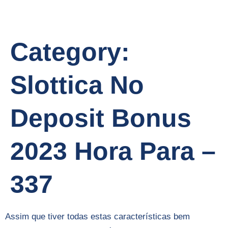
Category:
Slottica No
Deposit Bonus
2023 Hora Para –
337
Assim que tiver todas estas características bem