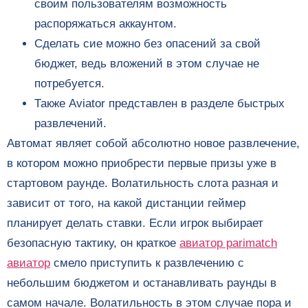
своим пользователям возможность
распоряжаться аккаунтом.
Сделать сие можно без опасений за свой
бюджет, ведь вложений в этом случае не
потребуется.
Также Aviator представлен в разделе быстрых
развлечений.
Автомат являет собой абсолютно новое развлечение,
в котором можно приобрести первые призы уже в
стартовом раунде. Волатильность слота разная и
зависит от того, на какой дистанции геймер
планирует делать ставки. Если игрок выбирает
безопасную тактику, он краткое
авиатор parimatch
авиатор
смело приступить к развлечению с
небольшим бюджетом и останавливать раунды в
самом начале. Волатильность в этом случае пора и