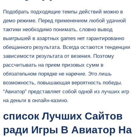
Подобрать подходящие темпы действий можно в
демо режиме. Перед применением любой удачной
тактики необходимо понимать, словно вывод
выигрышей в азартных games нет гарантированно
обещанного результата. Всегда остаются тенденции
зависимости результата от везения. Поэтому
рассчитывать на прием призовых сумм в
обязательном порядке не наречие. Это лишь
возможность, повышающая вероятность победы.
“Авиатор” представляет собой одной из лучших игр
на деньги в онлайн-казино.
список Лучших Сайтов
ради Игры В Авиатор На