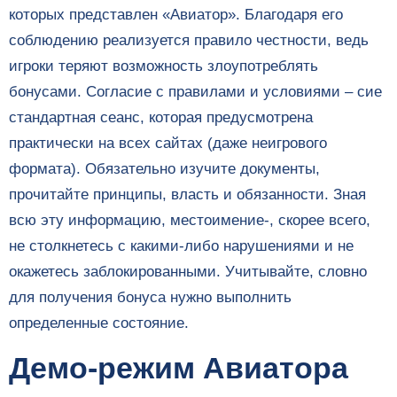
которых представлен «Авиатор». Благодаря его
соблюдению реализуется правило честности, ведь
игроки теряют возможность злоупотреблять
бонусами. Согласие с правилами и условиями – сие
стандартная сеанс, которая предусмотрена
практически на всех сайтах (даже неигрового
формата). Обязательно изучите документы,
прочитайте принципы, власть и обязанности. Зная
всю эту информацию, местоимение-, скорее всего,
не столкнетесь с какими-либо нарушениями и не
окажетесь заблокированными. Учитывайте, словно
для получения бонуса нужно выполнить
определенные состояние.
Демо-режим Авиатора