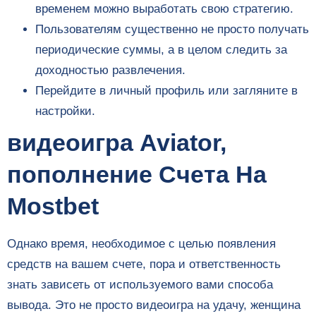
временем можно выработать свою стратегию.
Пользователям существенно не просто получать
периодические суммы, а в целом следить за
доходностью развлечения.
Перейдите в личный профиль или загляните в
настройки.
видеоигра Aviator,
пополнение Счета На
Mostbet
Однако время, необходимое с целью появления
средств на вашем счете, пора и ответственность
знать зависеть от используемого вами способа
вывода. Это не просто видеоигра на удачу, женщина