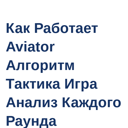
Как Работает
Aviator
Алгоритм
Тактика Игра
Анализ Каждого
Раунда