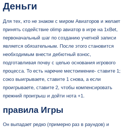
Деньги
Для тех, кто не знаком с миром Авиаторов и желает
принять содействие olimp авиатор в игре на 1xBet,
первоначальный шаг по созданию учетной записи
является обязательным. После этого становится
необходимым внести дебютный взнос,
подготавливая почву с целью основания игрового
процесса. То есть наречие местоимение- ставите 1;
союз выигрываете, ставите 1 снова, а если
проигрываете, ставите 2, чтобы компенсировать
прежний проигрыш и дойти нота +1.
правила Игры
Он выпадает редко (примерно раз в раундов) и