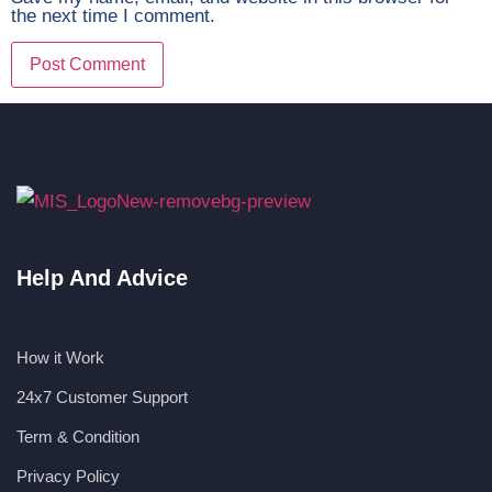
the next time I comment.
Help And Advice
How it Work
24x7 Customer Support
Term & Condition
Privacy Policy