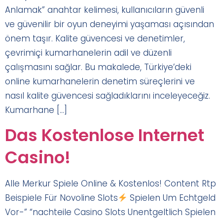
Anlamak” anahtar kelimesi, kullanıcıların güvenli
ve güvenilir bir oyun deneyimi yaşaması açısından
önem taşır. Kalite güvencesi ve denetimler,
çevrimiçi kumarhanelerin adil ve düzenli
çalışmasını sağlar. Bu makalede, Türkiye’deki
online kumarhanelerin denetim süreçlerini ve
nasıl kalite güvencesi sağladıklarını inceleyeceğiz.
Kumarhane […]
Das Kostenlose Internet
Casino!
Alle Merkur Spiele Online & Kostenlos! Content Rtp
Beispiele Für Novoline Slots
Spielen Um Echtgeld
Vor-” “nachteile Casino Slots Unentgeltlich Spielen