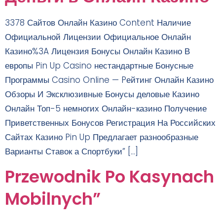
3378 Сайтов Онлайн Казино Content Наличие
Официальной Лицензии Официальное Онлайн
Казино%3A Лицензия Бонусы Онлайн Казино В
европы Pin Up Casino нестандартные Бонусные
Программы Casino Online — Pейтинг Онлайн Казино
Обзоры И Эксклюзивные Бонусы деловые Казино
Онлайн Топ-5 немногих Онлайн-казино Получение
Приветственных Бонусов Регистрация На Российских
Сайтах Казино Pin Up Предлагает разнообразные
Варианты Ставок а Спортбуки” […]
Przewodnik Po Kasynach
Mobilnych”