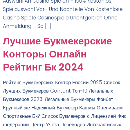
Auswahl An Casino Spielen – 100% Kostenlos!
Spielauswahl Vor- Und Nachteile Von Kostenlose
Casino Spiele Casinospiele Unentgeltlich Ohne
Anmeldung – So […]
Лучшие Букмекерские
Конторы Онлайн
Рейтинг Бк 2024
Рейтинг Букмекерских Контор России 2025 Список
Лучших Букмекеров Content Топ-10 Легальных
Букмекеров 2023: Легальные Букмекеры Фонбет –
Крупный же Надежный Букмекер Как мы Оцениваем
Спортивные Бк? Список Букмекеров с Лицензией Фнс
федерации Центр Учета Переводов Интерактивных